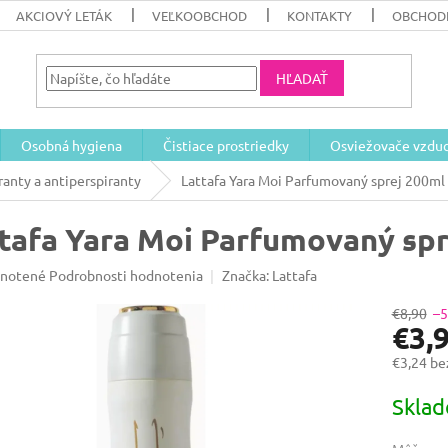
AKCIOVÝ LETÁK
VEĽKOOBCHOD
KONTAKTY
OBCHOD
HĽADAŤ
Osobná hygiena
Čistiace prostriedky
Osviežovače vzdu
anty a antiperspiranty
Lattafa Yara Moi Parfumovaný sprej 200ml
tafa Yara Moi Parfumovaný sp
rné
notené
Podrobnosti hodnotenia
Značka:
Lattafa
enie
u
€8,90
–
€3,
€3,24 b
Jednotk
Skla
iek.
cena: