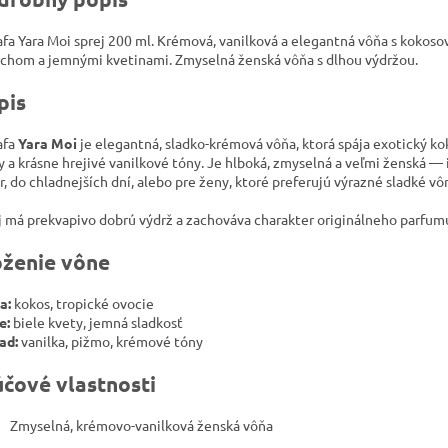
afa Yara Moi sprej 200 ml. Krémová, vanilková a elegantná vôňa s kokos
chom a jemnými kvetinami. Zmyselná ženská vôňa s dlhou výdržou.
pis
afa
Yara Moi
je elegantná, sladko-krémová vôňa, ktorá spája exotický kok
y a krásne hrejivé vanilkové tóny. Je hlboká, zmyselná a veľmi ženská — 
r, do chladnejších dní, alebo pre ženy, ktoré preferujú výrazné sladké vô
j má prekvapivo dobrú výdrž a zachováva charakter originálneho parfumu
oženie vône
a:
kokos, tropické ovocie
e:
biele kvety, jemná sladkosť
ad:
vanilka, pižmo, krémové tóny
účové vlastnosti
Zmyselná, krémovo-vanilková ženská vôňa