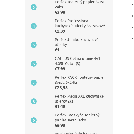
Perfex Toaletný papier 3vrst.
24ks
€3,98
Perfex Professional
kuchynské utierky 3 vrstvové
€2,39
Perfex Jumbo kuchynské
utierky
€1
GALLUS Gél na pranie 4v1
4,05L Color (3)
€7,99
Perfex PACK Toaletný papier
3vrst. 6x24ks
€23,98
Perfex Mega XXL kuchynské
utierky 2ks
€1,49
Perfex Broskyňa Toaletný
papier 3vrst. 32ks
€6,99
Berti+ Náplň do kahanca