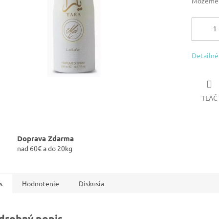
Môžeme d
Detailné
TLAČ
Doprava Zdarma
nad 60€ a do 20kg
s
Hodnotenie
Diskusia
drobný popis