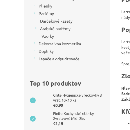
Plienky
Latt
Parfémy
nády
Darčekové kazety
Po
Arabské parfémy
Vzorky
Latt
Dekoratívna kozmetika
kvet
Doplnky
veče
Lapače a odpudzovače
Spre
Zl
Top 10 produktov
Hlav
Srdc
Grite Hygienické vreckovky 3
Zákl
vrst. 10x10 ks
€0,99
Kľ
Finito Kuchynské utierky
2vrstvové Midi 2ks
€1,19