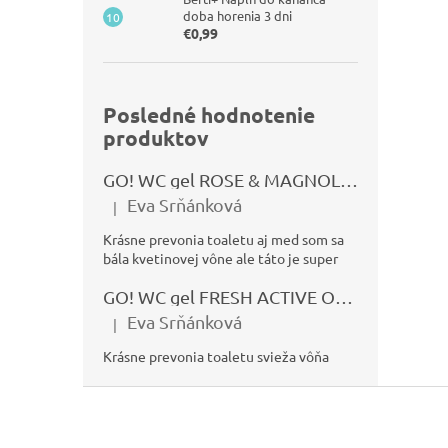
doba horenia 3 dni
€0,99
Posledné hodnotenie
produktov
GO! WC gel ROSE & MAGNOLIA 750ml
Eva Srňánková
|
Hodnotenie produktu je 5 z 5 hviezdičiek.
Krásne prevonia toaletu aj med som sa
bála kvetinovej vône ale táto je super
GO! WC gel FRESH ACTIVE OCEÁN 750ml
Eva Srňánková
|
Hodnotenie produktu je 5 z 5 hviezdičiek.
Krásne prevonia toaletu svieža vôňa
Z
á