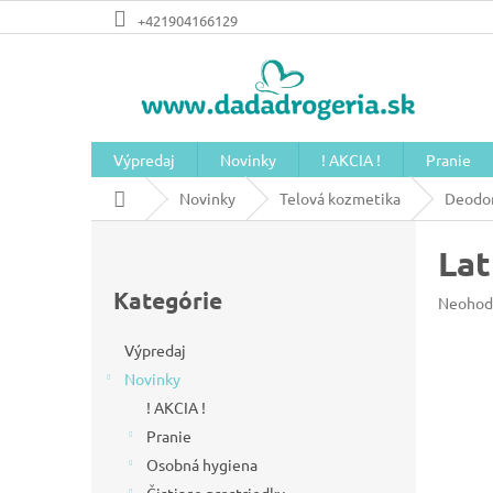
Prejsť
+421904166129
na
obsah
Výpredaj
Novinky
! AKCIA !
Pranie
Domov
Novinky
Telová kozmetika
Deodor
B
Lat
o
Preskočiť
č
kategórie
Kategórie
Prieme
Neohod
n
hodnot
produkt
ý
Výpredaj
je
Novinky
p
0,0
z
! AKCIA !
a
5
Pranie
n
hviezdič
Osobná hygiena
e