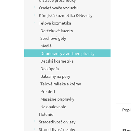
Čistiace prostriedky
l
Osviežovače vzduchu
Kórejská kozmetika K-Beauty
Telová kozmetika
Darčekové kazety
Sprchové gély
Mydlá
Deodoranty a antiperspiranty
Detská kozmetika
Do kúpeľa
Balzamy na pery
Telové mlieka a krémy
Pre deti
Masážne prípravky
Na opaľovanie
Popi
Holenie
Starostlivosť o vlasy
Starostlivosť o zuby
Po