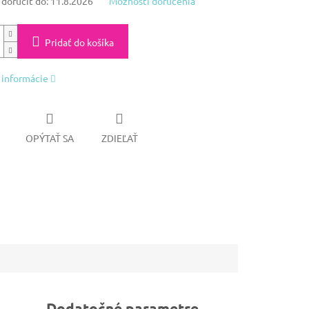
oručiť do:
11.8.2026
Možnosti doručenia
Pridať do košíka
 informácie
OPÝTAŤ SA
ZDIEĽAŤ
Dodatočné parametre