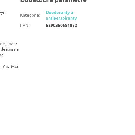
ovým
Deodoranty a
Kategória
:
antiperspiranty
EAN
:
6290360591872
os, biele
ideálna na
ne.
 Yara Moi.