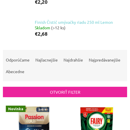
€2,20
Finish Čistič umývačky riadu 250 ml Lemon
Skladom
(>12 ks)
€2,68
R
a
Odporúčame
Najlacnejšie
Najdrahšie
Najpredávanejšie
d
Abecedne
e
n
i
OTVORIŤ FILTER
e
V
p
Novinka
ý
r
p
o