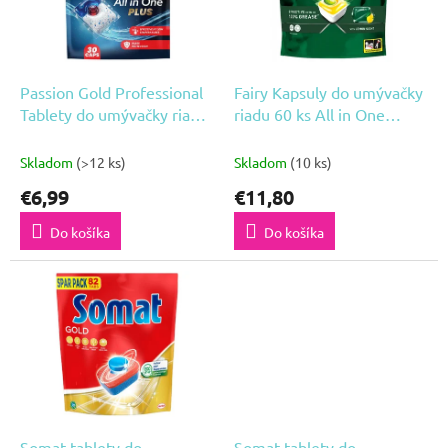
i
d
s
u
p
k
r
Passion Gold Professional
Fairy Kapsuly do umývačky
t
o
Tablety do umývačky riadu
riadu 60 ks All in One
o
All in One Plus 30ks
Original Lemon
d
v
Skladom
(>12 ks)
Skladom
(10 ks)
u
k
€6,99
€11,80
t
Do košíka
Do košíka
o
v
Somat tablety do
Somat tablety do