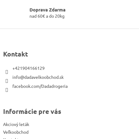
á
v
Doprava Zdarma
a
d
n
nad 60€ a do 20kg
a
i
c
e
Z
i
e
á
p
p
Kontakt
r
ä
v
t
k
+421904166129
i
y
info@dadavelkoobchod.sk
v
e
facebook.com/Dadadrogeria
ý
p
i
s
Informácie pre vás
u
Akciový leták
Veľkoobchod