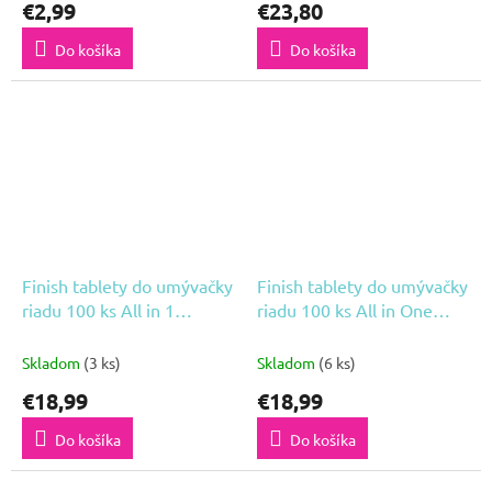
€2,99
€23,80
Do košíka
Do košíka
Finish tablety do umývačky
Finish tablety do umývačky
riadu 100 ks All in 1
riadu 100 ks All in One
Ultimate Lemon
Quantum Regular
Skladom
(3 ks)
Skladom
(6 ks)
€18,99
€18,99
Do košíka
Do košíka