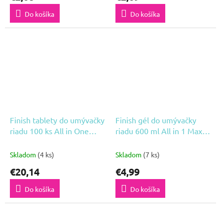
Do košíka
Do košíka
Finish tablety do umývačky
Finish gél do umývačky
riadu 100 ks All in One
riadu 600 ml All in 1 Max
Quantum Lemon
Power 3x
Skladom
(4 ks)
Skladom
(7 ks)
€20,14
€4,99
Do košíka
Do košíka