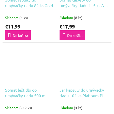
umývačky riadu 82 ks Gold
umývačky riadu 115 ks All
in 1 Extra Lemon&Lime
Skladom
(4 ks)
Skladom
(8 ks)
€11,99
€17,99
Do košíka
Do košíka
Somat leštidlo do
Jar kapsuly do umývačky
umývačky riadu 500 ml
riadu 102 ks Platinum Plus
Original
All in One Deep Clean
Skladom
(>12 ks)
Skladom
(4 ks)