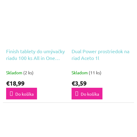
Finish tablety do umývačky
Dual Power prostriedok na
riadu 100 ks All in One
riad Aceto 1l
Quantum Lemon
Skladom
(2 ks)
Skladom
(11 ks)
€18,99
€3,59
Do košíka
Do košíka