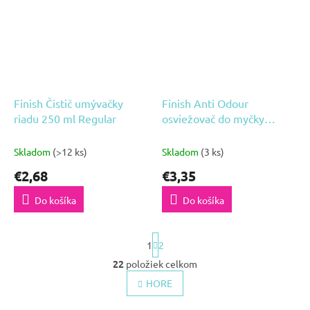
Finish Čistič umývačky
Finish Anti Odour
riadu 250 ml Regular
osviežovač do myčky
2x4ml
Skladom
(>12 ks)
Skladom
(3 ks)
€2,68
€3,35
Do košíka
Do košíka
S
1
2
t
r
22
položiek celkom
O
á
HORE
n
v
k
l
o