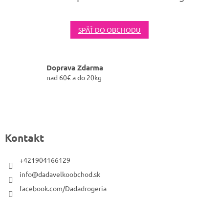
SPÄŤ DO OBCHODU
Doprava Zdarma
nad 60€ a do 20kg
Z
á
p
Kontakt
ä
t
+421904166129
i
info@dadavelkoobchod.sk
e
facebook.com/Dadadrogeria