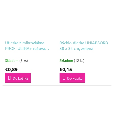
Utierka z mikrovlákna
Rýchloutierka UNIABSORB
PROFI ULTRA+ ružová
38 x 32 cm, zelená
300g/m2, 40 x 40 cm 1ks
Skladom
(3 ks)
Skladom
(12 ks)
€0,89
€0,15
Do košíka
Do košíka