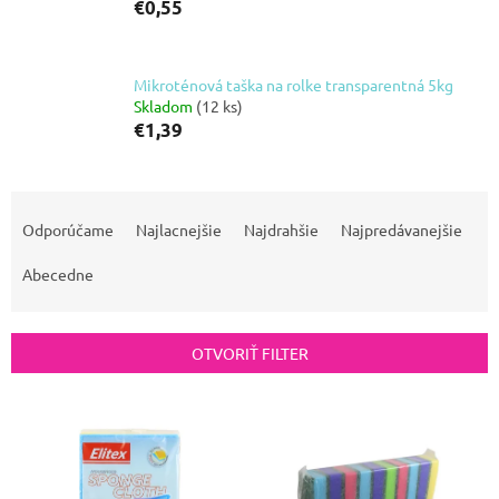
€0,55
Mikroténová taška na rolke transparentná 5kg
Skladom
(12 ks)
€1,39
R
a
Odporúčame
Najlacnejšie
Najdrahšie
Najpredávanejšie
d
Abecedne
e
n
i
OTVORIŤ FILTER
e
V
p
ý
r
p
o