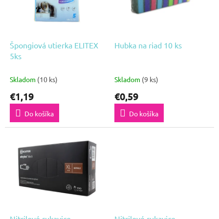
i
d
s
u
p
k
r
Špongiová utierka ELITEX
Hubka na riad 10 ks
t
o
5ks
o
d
v
Skladom
(10 ks)
Skladom
(9 ks)
u
k
€1,19
€0,59
t
Do košíka
Do košíka
o
v
Nitrilové rukavice
Nitrilové rukavice