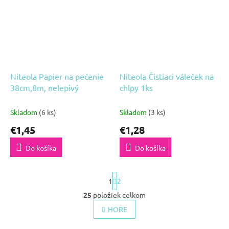
Niteola Papier na pečenie
Niteola Čistiaci váleček na
38cm,8m, nelepivý
chlpy 1ks
Skladom
(6 ks)
Skladom
(3 ks)
€1,45
€1,28
Do košíka
Do košíka
S
1
2
t
r
25
položiek celkom
O
á
HORE
n
v
k
l
o