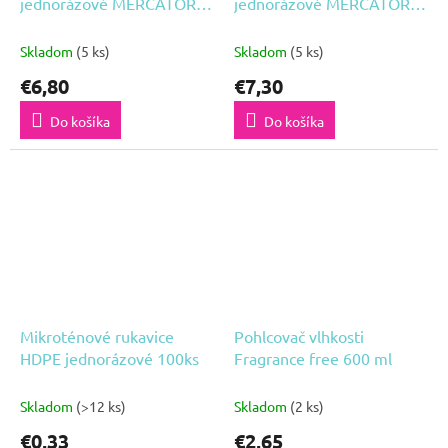
jednorázové MERCATOR
jednorázové MERCATOR
nitrylex basic - tmavo
nitrylex basic - tmavo
modré M 100ks
modré L 100ks
Skladom
(5 ks)
Skladom
(5 ks)
€6,80
€7,30
Do košíka
Do košíka
Mikroténové rukavice
Pohlcovač vlhkosti
HDPE jednorázové 100ks
Fragrance free 600 ml
Skladom
(>12 ks)
Skladom
(2 ks)
€0,33
€2,65