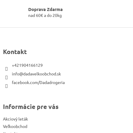
á
v
Doprava Zdarma
a
d
n
nad 60€ a do 20kg
a
i
c
e
Z
i
e
á
p
p
Kontakt
r
ä
v
t
k
+421904166129
i
y
info@dadavelkoobchod.sk
v
e
facebook.com/Dadadrogeria
ý
p
i
s
Informácie pre vás
u
Akciový leták
Veľkoobchod