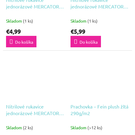
jednorázové MERCATOR
jednorázové MERCATOR
nitrylex - čierne XL 100ks
nitrylex - ružové M 100ks
Skladom
(1 ks)
Skladom
(1 ks)
€4,99
€5,99
Do košíka
Do košíka
Nitrilové rukavice
Prachovka – Fein plush žltá
jednorázové MERCATOR
290g/m2
nitrylex - ružové S 100ks
Skladom
(2 ks)
Skladom
(>12 ks)