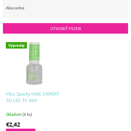
d
Abecedne
e
n
i
OTVORIŤ FILTER
e
V
p
Výpredaj
ý
r
p
o
i
d
s
u
p
k
r
Miss Sporty NAIL EXPERT
t
o
3D GÉL TC 004
o
d
v
Skladom
(6 ks)
u
k
€2,42