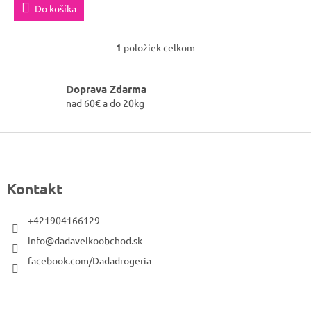
t
Do košíka
o
v
1
položiek celkom
O
v
l
Doprava Zdarma
á
nad 60€ a do 20kg
d
a
Z
c
á
i
p
e
Kontakt
ä
p
r
t
+421904166129
v
i
info@dadavelkoobchod.sk
k
e
y
facebook.com/Dadadrogeria
v
ý
p