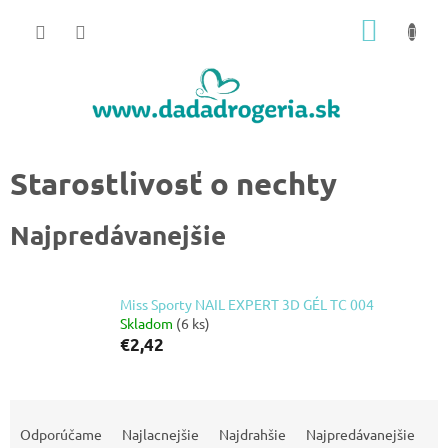
Prejsť
NÁKU
na
obsah
KOŠÍK
Starostlivosť o nechty
Najpredávanejšie
Miss Sporty NAIL EXPERT 3D GÉL TC 004
Skladom
(6 ks)
€2,42
R
a
Odporúčame
Najlacnejšie
Najdrahšie
Najpredávanejšie