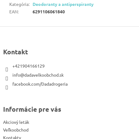
Kategória
:
Deodoranty a antiperspiranty
EAN
:
6291106061840
Z
á
p
Kontakt
ä
t
+421904166129
i
info@dadavelkoobchod.sk
e
facebook.com/Dadadrogeria
Informácie pre vás
Akciový leták
Veľkoobchod
Kontakty