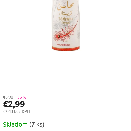
€6,90
–56 %
€2,99
€2,43 bez DPH
Jednotková
Skladom
(7 ks)
cena: