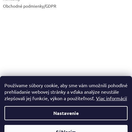
Obchodné podmienky/GDPR
Používame súbory cookie, aby sme vám umožnili pohodlné
prehliadanie webovej stránky a vďaka analýze neustále
zlepšovali jej funkcie, výkon a použiteľnosť.
Viac informácií
Nastavenie
Vytvoril Shoptet
Súhlasím