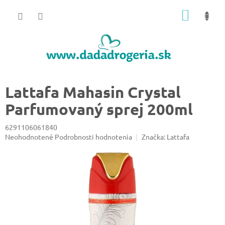
Prejsť
NÁKU
na
obsah
KOŠÍK
Lattafa Mahasin Crystal
Parfumovaný sprej 200ml
6291106061840
Priemerné
Neohodnotené
Podrobnosti hodnotenia
Značka:
Lattafa
hodnotenie
produktu
je
0,0
z
5
hviezdičiek.