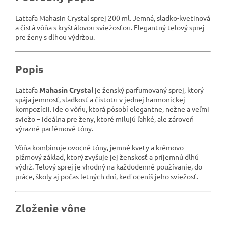
Lattafa Mahasin Crystal sprej 200 ml. Jemná, sladko-kvetinová
a čistá vôňa s kryštálovou sviežosťou. Elegantný telový sprej
pre ženy s dlhou výdržou.
Popis
Lattafa
Mahasin Crystal
je ženský parfumovaný sprej, ktorý
spája jemnosť, sladkosť a čistotu v jednej harmonickej
kompozícii. Ide o vôňu, ktorá pôsobí elegantne, nežne a veľmi
sviežo – ideálna pre ženy, ktoré milujú ľahké, ale zároveň
výrazné parfémové tóny.
Vôňa kombinuje ovocné tóny, jemné kvety a krémovo-
pižmový základ, ktorý zvyšuje jej ženskosť a príjemnú dlhú
výdrž. Telový sprej je vhodný na každodenné používanie, do
práce, školy aj počas letných dní, keď oceníš jeho sviežosť.
Zloženie vône