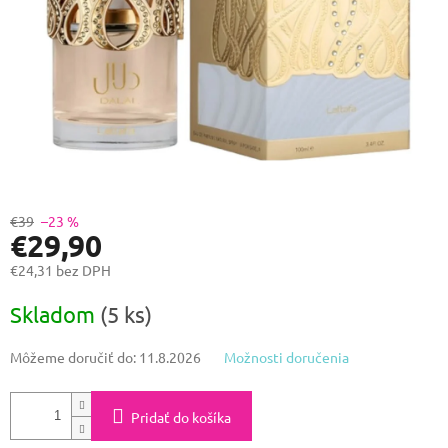
€39
–23 %
€29,90
€24,31 bez DPH
Jednotková
Skladom
(5 ks)
cena:
Môžeme doručiť do:
11.8.2026
Možnosti doručenia
Pridať do košíka