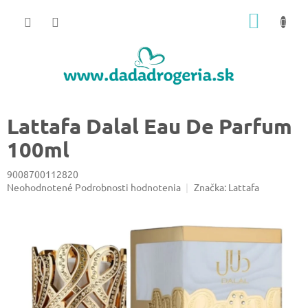
Prejsť
NÁKU
na
obsah
KOŠÍK
Lattafa Dalal Eau De Parfum
100ml
9008700112820
Priemerné
Neohodnotené
Podrobnosti hodnotenia
Značka:
Lattafa
hodnotenie
produktu
je
0,0
z
5
hviezdičiek.