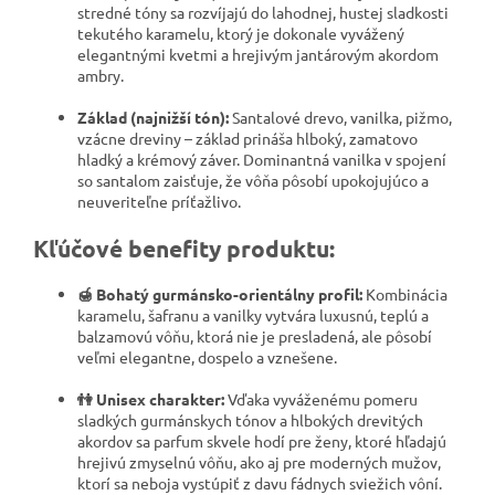
stredné tóny sa rozvíjajú do lahodnej, hustej sladkosti
tekutého karamelu, ktorý je dokonale vyvážený
elegantnými kvetmi a hrejivým jantárovým akordom
ambry.
Základ (najnižší tón):
Santalové drevo, vanilka, pižmo,
vzácne dreviny – základ prináša hlboký, zamatovo
hladký a krémový záver. Dominantná vanilka v spojení
so santalom zaisťuje, že vôňa pôsobí upokojujúco a
neuveriteľne príťažlivo.
Kľúčové benefity produktu:
🍯 Bohatý gurmánsko-orientálny profil:
Kombinácia
karamelu, šafranu a vanilky vytvára luxusnú, teplú a
balzamovú vôňu, ktorá nie je presladená, ale pôsobí
veľmi elegantne, dospelo a vznešene.
👫 Unisex charakter:
Vďaka vyváženému pomeru
sladkých gurmánskych tónov a hlbokých drevitých
akordov sa parfum skvele hodí pre ženy, ktoré hľadajú
hrejivú zmyselnú vôňu, ako aj pre moderných mužov,
ktorí sa neboja vystúpiť z davu fádnych sviežich vôní.