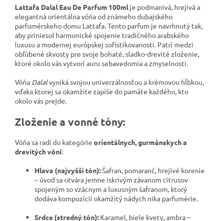
Lattafa Dalal Eau De Parfum 100ml
je podmanivá, hrejivá a
elegantná orientálna vôňa od známeho dubajského
parfumérskeho domu Lattafa. Tento parfum je navrhnutý tak,
aby priniesol harmonické spojenie tradičného arabského
luxusu a modernej európskej sofistikovanosti. Patrí medzi
obľúbené skvosty pre svoje bohaté, sladko-drevité zloženie,
ktoré okolo vás vytvorí auru sebavedomia a zmyselnosti.
Vôňa
Dalal
vyniká svojou univerzálnosťou a krémovou hĺbkou,
vďaka ktorej sa okamžite zapíše do pamäte každého, kto
okolo vás prejde.
Zloženie a vonné tóny:
Vôňa sa radí do kategórie
orientálnych, gurmánskych a
drevitých vôní
:
Hlava (najvyšší tón):
Šafran, pomaranč, hrejivé korenie
– úvod sa otvára jemne iskrivým závanom citrusov
spojeným so vzácnym a luxusným šafranom, ktorý
dodáva kompozícii okamžitý nádych nika parfumérie.
Srdce (stredný tón):
Karamel, biele kvety, ambra –