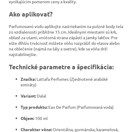
vynikajúcim pomerom ceny a kvality.
Ako aplikovať?
Parfumovanú vodu aplikujte nastriekaním na pulzné body tela
zo vzdialenosti približne 15 cm. Ideálnymi miestami sú krk,
oblasť za ušami, vnútorná strana zápästí a jamky lakťov. Pre
ešte dlhšiu trvácnosť môžete vôňu rozprášiť do vlasov alebo
na oblečenie (najmä na šály a svetre), kde sa vôňa drží
najstabilnejšie.
Technické parametre a špecifikácia:
Značka:
Lattafa Perfumes (Zjednotené arabské
emiráty)
Variant:
Dalal
Typ produktu:
Eau De Parfum (Parfumovaná voda)
Objem:
100 ml
Charakter vône:
Orientálna, gurmánska, karamelová,