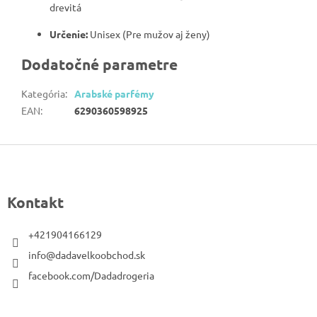
drevitá
Určenie:
Unisex (Pre mužov aj ženy)
Dodatočné parametre
Kategória
:
Arabské parfémy
EAN
:
6290360598925
Z
á
p
Kontakt
ä
t
+421904166129
i
info@dadavelkoobchod.sk
e
facebook.com/Dadadrogeria