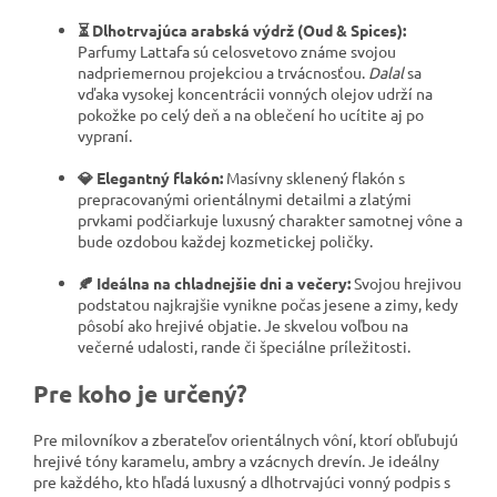
⏳ Dlhotrvajúca arabská výdrž (Oud & Spices):
Parfumy Lattafa sú celosvetovo známe svojou
nadpriemernou projekciou a trvácnosťou.
Dalal
sa
vďaka vysokej koncentrácii vonných olejov udrží na
pokožke po celý deň a na oblečení ho ucítite aj po
vypraní.
💎 Elegantný flakón:
Masívny sklenený flakón s
prepracovanými orientálnymi detailmi a zlatými
prvkami podčiarkuje luxusný charakter samotnej vône a
bude ozdobou každej kozmetickej poličky.
🍂 Ideálna na chladnejšie dni a večery:
Svojou hrejivou
podstatou najkrajšie vynikne počas jesene a zimy, kedy
pôsobí ako hrejivé objatie. Je skvelou voľbou na
večerné udalosti, rande či špeciálne príležitosti.
Pre koho je určený?
Pre milovníkov a zberateľov orientálnych vôní, ktorí obľubujú
hrejivé tóny karamelu, ambry a vzácnych drevín. Je ideálny
pre každého, kto hľadá luxusný a dlhotrvajúci vonný podpis s