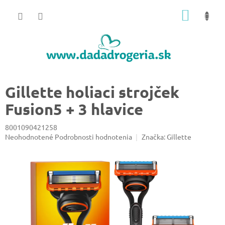
Prejsť
NÁKU
na
obsah
KOŠÍK
Gillette holiaci strojček
Fusion5 + 3 hlavice
8001090421258
Priemerné
Neohodnotené
Podrobnosti hodnotenia
Značka:
Gillette
hodnotenie
produktu
je
0,0
z
5
hviezdičiek.