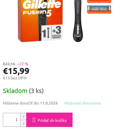
€22,16
–27 %
€15,99
€13 bez DPH
Jednotková
Skladom
(3 ks)
cena:
Môžeme doručiť do:
11.8.2026
Možnosti doručenia
Pridať do košíka