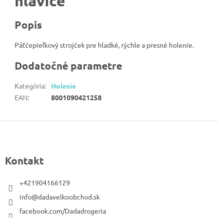
hlavice
Popis
Päťčepieľkový strojček pre hladké, rýchle a presné holenie.
Dodatočné parametre
Kategória
:
Holenie
EAN
:
8001090421258
Z
á
p
Kontakt
ä
t
+421904166129
i
info@dadavelkoobchod.sk
e
facebook.com/Dadadrogeria