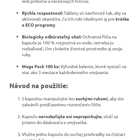
lesk príborov a nerezových hrncov.
Rýchla rozpustnosť:
Tablety sú navrhnuté tak, aby sa
aktivovali okamžite, čo ich robí ideálnymi aj pre
krátke
a ECO programy
.
Biologicky odbúrateľný obal:
Ochranná fólia na
kapsule je 100 % rozpustná vo vode, netreba ju
rozbaľovať, čím chránite životné prostredie aj svoje
ruky.
Mega Pack 100 ks:
Výhodné balenie, ktoré vystačí na
viac ako 3 mesiace každodenného umývania.
Návod na použitie:
S kapsulou manipulujte len
suchými rukami
, aby ste
zabránili predčasnému rozmočeniu fólie.
Kapsulu
nerozbaľujte ani neprepichujte
, vloží sa
priamo do dávkovača v umývačke.
Vložte jednu kapsulu do suchej priehradky na čistiaci
prostriedok.