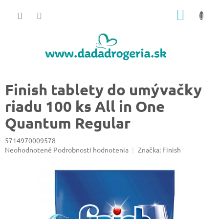
Prejsť
NÁKU
na
obsah
KOŠÍK
Finish tablety do umývačky
riadu 100 ks All in One
Quantum Regular
5714970009578
Priemerné
Neohodnotené
Podrobnosti hodnotenia
Značka:
Finish
hodnotenie
produktu
je
0,0
z
5
hviezdičiek.