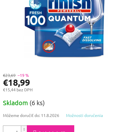
€23,69
–19 %
€18,99
€15,44 bez DPH
Jednotková
Skladom
(6 ks)
cena:
Môžeme doručiť do:
11.8.2026
Možnosti doručenia