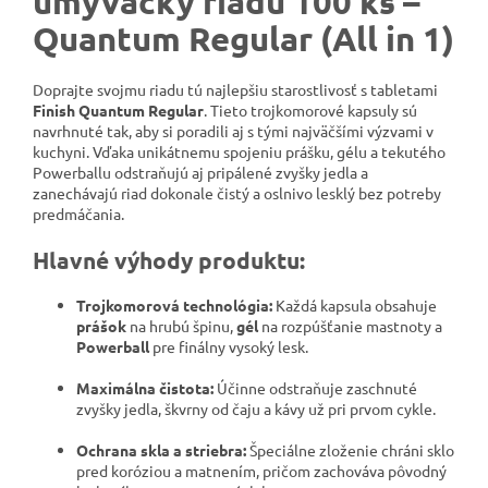
umývačky riadu 100 ks –
Quantum Regular (All in 1)
Doprajte svojmu riadu tú najlepšiu starostlivosť s tabletami
Finish Quantum Regular
. Tieto trojkomorové kapsuly sú
navrhnuté tak, aby si poradili aj s tými najväčšími výzvami v
kuchyni. Vďaka unikátnemu spojeniu prášku, gélu a tekutého
Powerballu odstraňujú aj pripálené zvyšky jedla a
zanechávajú riad dokonale čistý a oslnivo lesklý bez potreby
predmáčania.
Hlavné výhody produktu:
Trojkomorová technológia:
Každá kapsula obsahuje
prášok
na hrubú špinu,
gél
na rozpúšťanie mastnoty a
Powerball
pre finálny vysoký lesk.
Maximálna čistota:
Účinne odstraňuje zaschnuté
zvyšky jedla, škvrny od čaju a kávy už pri prvom cykle.
Ochrana skla a striebra:
Špeciálne zloženie chráni sklo
pred koróziou a matnením, pričom zachováva pôvodný