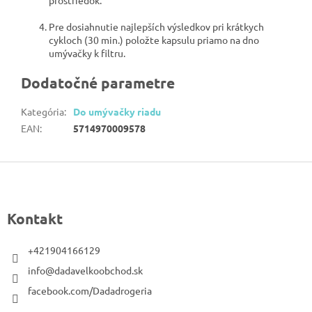
Pre dosiahnutie najlepších výsledkov pri krátkych
cykloch (30 min.) položte kapsulu priamo na dno
umývačky k filtru.
Dodatočné parametre
Kategória
:
Do umývačky riadu
EAN
:
5714970009578
Z
á
p
Kontakt
ä
t
+421904166129
i
info@dadavelkoobchod.sk
e
facebook.com/Dadadrogeria