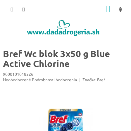
Prejsť
NÁKU
na
obsah
KOŠÍK
Bref Wc blok 3x50 g Blue
Active Chlorine
9000101018226
Priemerné
Neohodnotené
Podrobnosti hodnotenia
Značka:
Bref
hodnotenie
produktu
je
0,0
z
5
hviezdičiek.