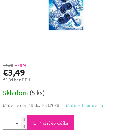
€4,90
–28 %
€3,49
€2,84 bez DPH
Jednotková
Skladom
(5 ks)
cena:
Môžeme doručiť do:
10.8.2026
Možnosti doručenia
Pridať do košíka