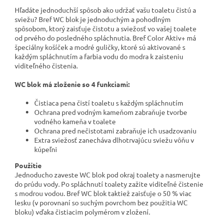
Hľadáte jednoduchší spôsob ako udržať vašu toaletu čistú a
sviežu? Bref WC blok je jednoduchým a pohodlným
spôsobom, ktorý zaisťuje čistotu a sviežosť vo vašej toalete
od prvého do posledného spláchnutia. Bref Color Aktiv+ má
špeciálny košíček a modré guličky, ktoré sú aktivované s
každým spláchnutím a farbia vodu do modra k zaisteniu
viditeľného čistenia.
WC blok má zloženie so 4 funkciami:
Čistiaca pena čistí toaletu s každým spláchnutím
Ochrana pred vodným kameňom zabraňuje tvorbe
vodného kameňa v toalete
Ochrana pred nečistotami zabraňuje ich usadzovaniu
Extra sviežosť zanecháva dlhotrvajúcu sviežu vôňu v
kúpeľni
Použitie
Jednoducho zaveste WC blok pod okraj toalety a nasmerujte
do prúdu vody. Po spláchnutí toalety zažite viditeľné čistenie
s modrou vodou. Bref WC blok taktiež zaisťuje o 50 % viac
lesku (v porovnaní so suchým povrchom bez použitia WC
bloku) vďaka čistiacim polymérom v zložení.