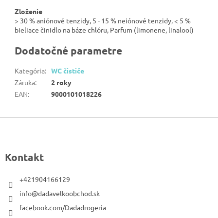
Zloženie
> 30 % aniónové tenzidy, 5 - 15 % neiónové tenzidy, < 5 %
bieliace činidlo na báze chlóru, Parfum (limonene, linalool)
Dodatočné parametre
Kategória
:
WC čističe
Záruka
:
2 roky
EAN
:
9000101018226
Z
á
p
Kontakt
ä
t
+421904166129
i
info@dadavelkoobchod.sk
e
facebook.com/Dadadrogeria