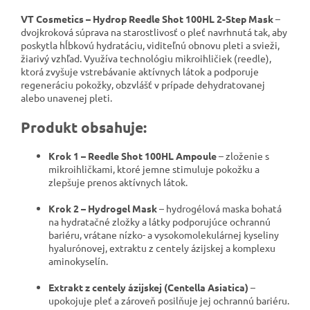
VT Cosmetics – Hydrop Reedle Shot 100HL 2-Step Mask
–
dvojkroková súprava na starostlivosť o pleť navrhnutá tak, aby
poskytla hĺbkovú hydratáciu, viditeľnú obnovu pleti a svieži,
žiarivý vzhľad. Využíva technológiu mikroihličiek (reedle),
ktorá zvyšuje vstrebávanie aktívnych látok a podporuje
regeneráciu pokožky, obzvlášť v prípade dehydratovanej
alebo unavenej pleti.
Produkt obsahuje:
Krok 1 – Reedle Shot 100HL Ampoule
– zloženie s
mikroihličkami, ktoré jemne stimuluje pokožku a
zlepšuje prenos aktívnych látok.
Krok 2 – Hydrogel Mask
– hydrogélová maska bohatá
na hydratačné zložky a látky podporujúce ochrannú
bariéru, vrátane nízko- a vysokomolekulárnej kyseliny
hyalurónovej, extraktu z centely ázijskej a komplexu
aminokyselín.
Extrakt z centely ázijskej (Centella Asiatica)
–
upokojuje pleť a zároveň posilňuje jej ochrannú bariéru.