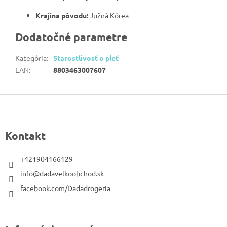
Krajina pôvodu:
Južná Kórea
Dodatočné parametre
Kategória
:
Starostlivosť o pleť
EAN
:
8803463007607
Z
á
p
Kontakt
ä
t
+421904166129
i
info@dadavelkoobchod.sk
e
facebook.com/Dadadrogeria