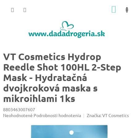
Prejsť
NÁKU
na
obsah
KOŠÍK
VT Cosmetics Hydrop
Reedle Shot 100HL 2-Step
Mask - Hydratačná
dvojkroková maska s
mikroihlami 1ks
8803463007607
Priemerné
Neohodnotené
Podrobnosti hodnotenia
Značka:
VT Cosmetics
hodnotenie
produktu
je