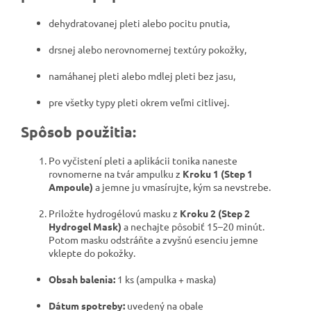
dehydratovanej pleti alebo pocitu pnutia,
drsnej alebo nerovnomernej textúry pokožky,
namáhanej pleti alebo mdlej pleti bez jasu,
pre všetky typy pleti okrem veľmi citlivej.
Spôsob použitia:
Po vyčistení pleti a aplikácii tonika naneste
rovnomerne na tvár ampulku z
Kroku 1 (Step 1
Ampoule)
a jemne ju vmasírujte, kým sa nevstrebe.
Priložte hydrogélovú masku z
Kroku 2 (Step 2
Hydrogel Mask)
a nechajte pôsobiť 15–20 minút.
Potom masku odstráňte a zvyšnú esenciu jemne
vklepte do pokožky.
Obsah balenia:
1 ks (ampulka + maska)
Dátum spotreby:
uvedený na obale