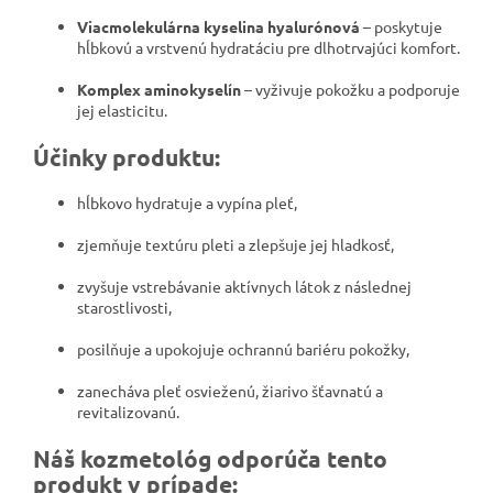
Viacmolekulárna kyselina hyalurónová
– poskytuje
hĺbkovú a vrstvenú hydratáciu pre dlhotrvajúci komfort.
Komplex aminokyselín
– vyživuje pokožku a podporuje
jej elasticitu.
Účinky produktu:
hĺbkovo hydratuje a vypína pleť,
zjemňuje textúru pleti a zlepšuje jej hladkosť,
zvyšuje vstrebávanie aktívnych látok z následnej
starostlivosti,
posilňuje a upokojuje ochrannú bariéru pokožky,
zanecháva pleť osvieženú, žiarivo šťavnatú a
revitalizovanú.
Náš kozmetológ odporúča tento
produkt v prípade: