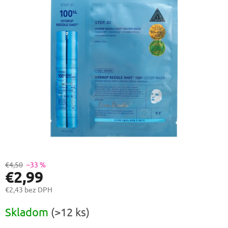
0,0
z
5
hviezdičiek.
€4,50
–33 %
€2,99
€2,43 bez DPH
Jednotková
Skladom
(>12 ks)
cena: