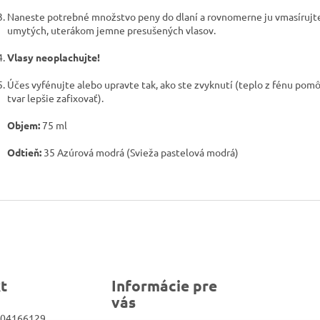
Naneste potrebné množstvo peny do dlaní a rovnomerne ju vmasírujt
umytých, uterákom jemne presušených vlasov.
Vlasy neoplachujte!
Účes vyfénujte alebo upravte tak, ako ste zvyknutí (teplo z fénu pomô
tvar lepšie zafixovať).
Objem:
75 ml
Odtieň:
35 Azúrová modrá (Svieža pastelová modrá)
t
Informácie pre
vás
04166129