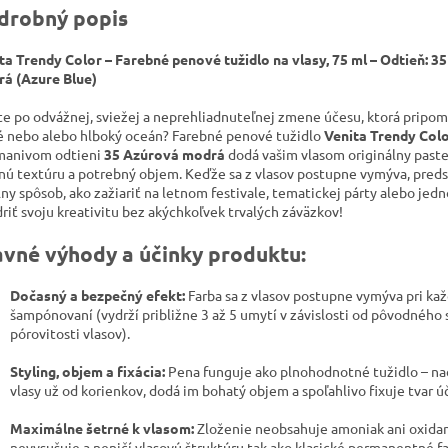
drobný popis
ta Trendy Color – Farebné penové tužidlo na vlasy, 75 ml – Odtieň: 3
á (Azure Blue)
te po odvážnej, sviežej a neprehliadnuteľnej zmene účesu, ktorá pripom
é nebo alebo hlboký oceán? Farebné penové tužidlo
Venita Trendy Col
anivom odtieni
35 Azúrová modrá
dodá vašim vlasom originálny paste
nú textúru a potrebný objem. Keďže sa z vlasov postupne vymýva, pred
lny spôsob, ako zažiariť na letnom festivale, tematickej párty alebo je
driť svoju kreativitu bez akýchkoľvek trvalých záväzkov!
avné výhody a účinky produktu:
Dočasný a bezpečný efekt:
Farba sa z vlasov postupne vymýva pri k
šampónovaní (vydrží približne 3 až 5 umytí v závislosti od pôvodného 
pórovitosti vlasov).
Styling, objem a fixácia:
Pena funguje ako plnohodnotné tužidlo – n
vlasy už od korienkov, dodá im bohatý objem a spoľahlivo fixuje tvar ú
Maximálne šetrné k vlasom:
Zloženie neobsahuje amoniak ani oxidan
nevysušuje a neničí vlasovú štruktúru tak ako klasické permanentné fa