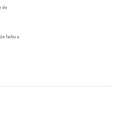
e do
že farbu a