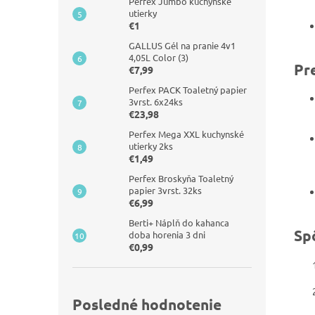
Perfex Jumbo kuchynské
utierky
€1
GALLUS Gél na pranie 4v1
4,05L Color (3)
Pr
€7,99
Perfex PACK Toaletný papier
3vrst. 6x24ks
€23,98
Perfex Mega XXL kuchynské
utierky 2ks
€1,49
Perfex Broskyňa Toaletný
papier 3vrst. 32ks
€6,99
Berti+ Náplň do kahanca
Sp
doba horenia 3 dni
€0,99
Posledné hodnotenie