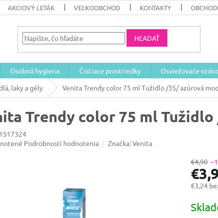
AKCIOVÝ LETÁK
VEĽKOOBCHOD
KONTAKTY
OBCHOD
HĽADAŤ
Osobná hygiena
Čistiace prostriedky
Osviežovače vzdu
dlá, laky a gély
Venita Trendy color 75 ml Tužidlo /35/ azúrová mo
ita Trendy color 75 ml Tužidl
1517324
rné
notené
Podrobnosti hodnotenia
Značka:
Venita
enie
u
€4,90
–
€3,
€3,24 b
Jednotk
Skla
iek.
cena: