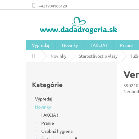
Prejsť
+421904166129
na
obsah
Výpredaj
Novinky
! AKCIA !
Pranie
Domov
Novinky
Starostlivosť o vlasy
Tuži
B
Ven
o
Preskočiť
č
kategórie
Kategórie
590210
n
Prieme
Neohod
hodnot
ý
Výpredaj
produkt
Novinky
p
je
0,0
! AKCIA !
a
z
Pranie
n
5
Osobná hygiena
hviezdič
e