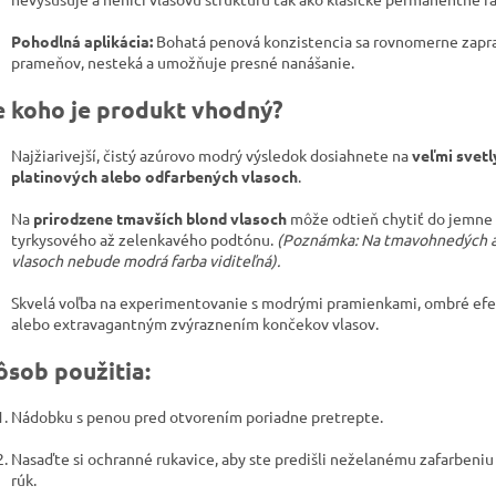
Pohodlná aplikácia:
Bohatá penová konzistencia sa rovnomerne zapr
prameňov, nesteká a umožňuje presné nanášanie.
e koho je produkt vhodný?
Najžiarivejší, čistý azúrovo modrý výsledok dosiahnete na
veľmi svetl
platinových alebo odfarbených vlasoch
.
Na
prirodzene tmavších blond vlasoch
môže odtieň chytiť do jemne
tyrkysového až zelenkavého podtónu.
(Poznámka: Na tmavohnedých a
vlasoch nebude modrá farba viditeľná).
Skvelá voľba na experimentovanie s modrými pramienkami, ombré ef
alebo extravagantným zvýraznením končekov vlasov.
ôsob použitia:
Nádobku s penou pred otvorením poriadne pretrepte.
Nasaďte si ochranné rukavice, aby ste predišli neželanému zafarbeni
rúk.