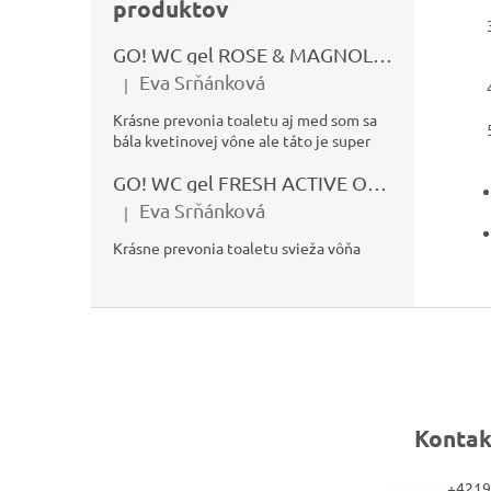
produktov
GO! WC gel ROSE & MAGNOLIA 750ml
Eva Srňánková
|
Hodnotenie produktu je 5 z 5 hviezdičiek.
Krásne prevonia toaletu aj med som sa
bála kvetinovej vône ale táto je super
GO! WC gel FRESH ACTIVE OCEÁN 750ml
Eva Srňánková
|
Hodnotenie produktu je 5 z 5 hviezdičiek.
Krásne prevonia toaletu svieža vôňa
Z
á
p
ä
Kontak
t
i
+4219