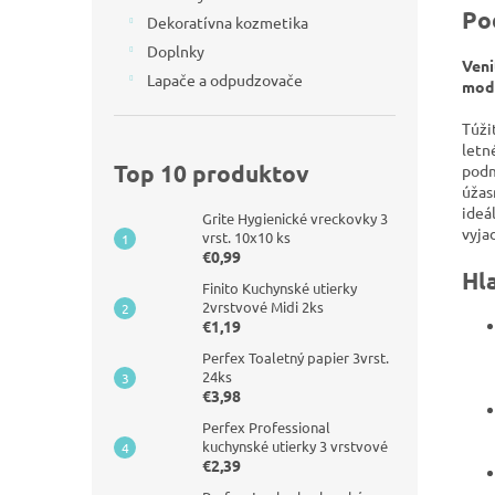
Po
Dekoratívna kozmetika
Doplnky
Veni
Lapače a odpudzovače
modr
Túži
letn
Top 10 produktov
podm
úžas
ideá
Grite Hygienické vreckovky 3
vyja
vrst. 10x10 ks
€0,99
Hl
Finito Kuchynské utierky
2vrstvové Midi 2ks
€1,19
Perfex Toaletný papier 3vrst.
24ks
€3,98
Perfex Professional
kuchynské utierky 3 vrstvové
€2,39