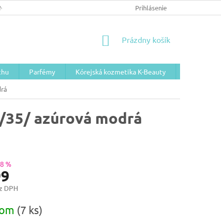
NÉ PODMIENKY/GDPR
Prihlásenie
NÁKUPNÝ
Prázdny košík
KOŠÍK
chu
Parfémy
Kórejská kozmetika K-Beauty
Telová koz
drá
o /35/ azúrová modrá
18 %
99
ez DPH
ová
dom
(7 ks)