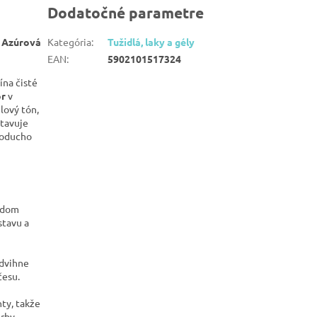
Dodatočné parametre
5 Azúrová
Kategória
:
Tužidlá, laky a gély
EAN
:
5902101517324
ína čisté
or
v
lový tón,
stavuje
dnoducho
aždom
stavu a
advihne
česu.
ty, takže
rby.