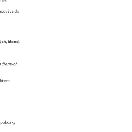
acováva do
ých, blond,
 čiernych
ektom
u pokožky