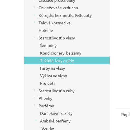
Čistiace prostriedky
l
Osviežovače vzduchu
Kórejská kozmetika K-Beauty
Telová kozmetika
Holenie
Starostlivosť o vlasy
Šampóny
Kondicionéry, balzamy
Tužidlá, laky a gély
Farby na vlasy
Výživa na vlasy
Pre deti
Starostlivosť o zuby
Plienky
Parfémy
Darčekové kazety
Popi
Arabské parfémy
Vzorky