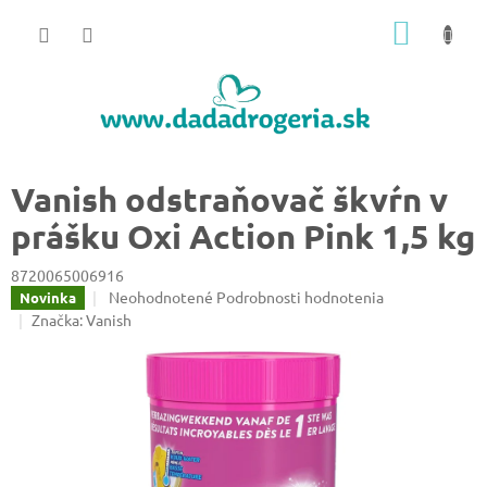
Prejsť
NÁKU
na
obsah
KOŠÍK
Vanish odstraňovač škvŕn v
prášku Oxi Action Pink 1,5 kg
8720065006916
Priemerné
Neohodnotené
Podrobnosti hodnotenia
Novinka
hodnotenie
Značka:
Vanish
produktu
je
0,0
z
5
hviezdičiek.