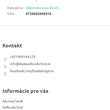
Kategória
:
Odstraňovače škvŕn
EAN
:
8720065006916
Z
á
p
Kontakt
ä
t
+421904166129
i
info@dadavelkoobchod.sk
e
facebook.com/Dadadrogeria
Informácie pre vás
Akciový leták
Veľkoobchod