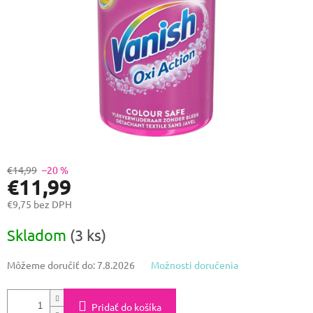
€14,99
–20 %
€11,99
€9,75 bez DPH
Jednotková
Skladom
(3 ks)
cena:
Môžeme doručiť do:
7.8.2026
Možnosti doručenia
Pridať do košíka