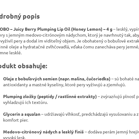
drobný popis
BO – Juicy Berry Plumping Lip Oil (Honey Lemon) – 4 g
– lesklý, vypí
ery s jemným medovo-citrónovým nádychom, ktorý je navrhnutý tak, aby
, vyživil pery a dodal im viditeľný objem. Je obohatený o bobuľové extrak
linné oleje a hydratačné zvlhčovadlá, vďaka čomu zanecháva pery jemné,
emne lesklé.
odukt obsahuje:
Oleje z bobuľových semien (napr. malina, čučoriedka)
– sú bohaté n
antioxidanty a mastné kyseliny, ktoré pery vyživujú a zjemňujú.
Plumping zložky (peptidy / rastlinné extrakty)
– zvýrazňujú plnosť p
vyhladzujú ich textúru.
Glycerín a squalan
– udržiavajú vlhkosť, predchádzajú vysušovaniu a 
komfort pier.
Medovo-citrónový nádych a lesklý finiš
– dodáva perám jemný hreji
vysoký lesk.