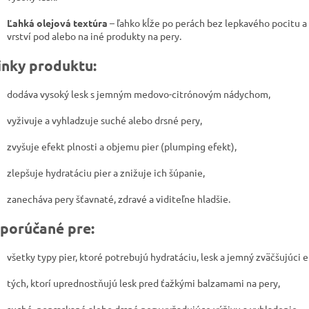
Ľahká olejová textúra
– ľahko kĺže po perách bez lepkavého pocitu a
vrství pod alebo na iné produkty na pery.
inky produktu:
dodáva vysoký lesk s jemným medovo-citrónovým nádychom,
vyživuje a vyhladzuje suché alebo drsné pery,
zvyšuje efekt plnosti a objemu pier (plumping efekt),
zlepšuje hydratáciu pier a znižuje ich šúpanie,
zanecháva pery šťavnaté, zdravé a viditeľne hladšie.
porúčané pre:
všetky typy pier, ktoré potrebujú hydratáciu, lesk a jemný zväčšujúci e
tých, ktorí uprednostňujú lesk pred ťažkými balzamami na pery,