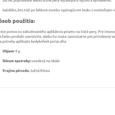
suché, popraskané alebo drsné pery vyžadujúce výživu a vyhladenie,
každého, kto túži po ľahkom zvonku vypínajúcom lesku s nositeľným 
ôsob použitia:
ste pomocou zabudovaného aplikátora priamo na čisté pery. Pre intenz
 a farbu produkt navrstvite, alebo ho noste samostatne pre prirodzený vz
a potreby aplikujte kedykoľvek počas dňa.
Objem:
4 g
Dátum spotreby:
uvedený na obale
Krajina pôvodu:
Južná Kórea