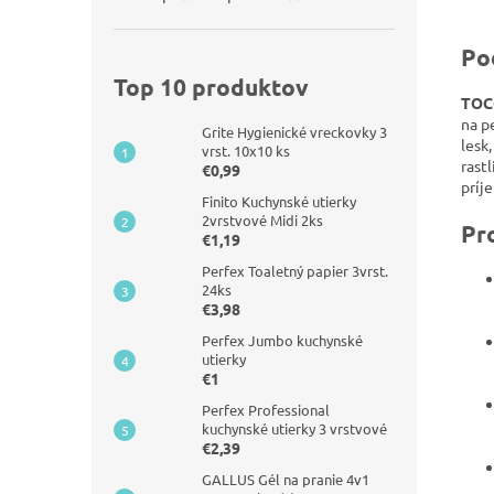
Po
Top 10 produktov
TOCO
na p
Grite Hygienické vreckovky 3
lesk
vrst. 10x10 ks
rast
€0,99
príj
Finito Kuchynské utierky
2vrstvové Midi 2ks
Pr
€1,19
Perfex Toaletný papier 3vrst.
24ks
€3,98
Perfex Jumbo kuchynské
utierky
€1
Perfex Professional
kuchynské utierky 3 vrstvové
€2,39
GALLUS Gél na pranie 4v1