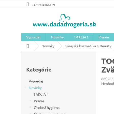
Prejsť
+421904166129
na
obsah
Výpredaj
Novinky
! AKCIA !
Pranie
Domov
Novinky
Kórejská kozmetika K-Beauty
B
TOC
o
Preskočiť
č
Zvä
kategórie
Kategórie
n
880983
ý
Výpredaj
Prieme
Neohod
Novinky
hodnot
p
produkt
! AKCIA !
a
je
Pranie
n
0,0
z
Osobná hygiena
e
5