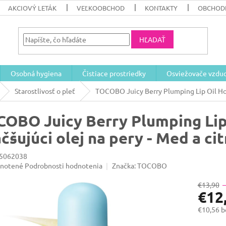
AKCIOVÝ LETÁK
VEĽKOOBCHOD
KONTAKTY
OBCHOD
HĽADAŤ
Osobná hygiena
Čistiace prostriedky
Osviežovače vzdu
Starostlivosť o pleť
TOCOBO Juicy Berry Plumping Lip Oil Hon
OBO Juicy Berry Plumping Lip
čšujúci olej na pery - Med a ci
5062038
rné
notené
Podrobnosti hodnotenia
Značka:
TOCOBO
enie
u
€13,90
€12
€10,56 
Jednotk