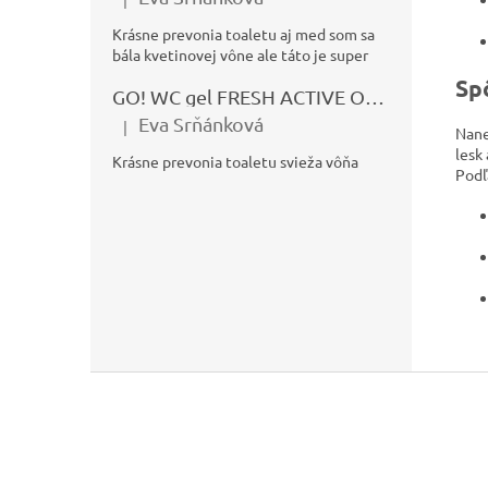
Hodnotenie produktu je 5 z 5 hviezdičiek.
Krásne prevonia toaletu aj med som sa
bála kvetinovej vône ale táto je super
Sp
GO! WC gel FRESH ACTIVE OCEÁN 750ml
Eva Srňánková
|
Hodnotenie produktu je 5 z 5 hviezdičiek.
Nane
lesk
Krásne prevonia toaletu svieža vôňa
Podľ
Z
á
p
ä