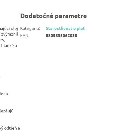
Dodatočné parametre
najúci olej
Kategória
:
Starostlivosť o pleť
 zvýraznil
EAN
:
8809835062038
ty,
 hladké a
a
ier a
zlepšujú
vý odtieň a