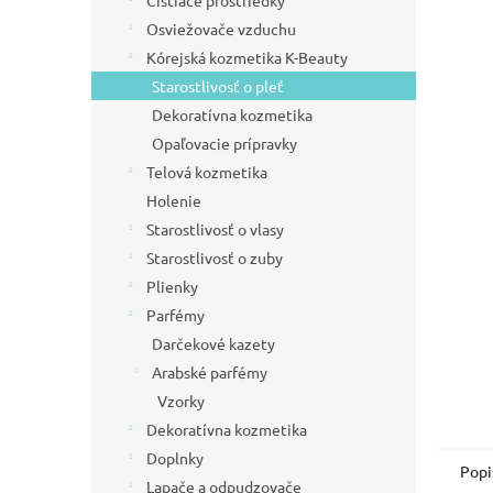
Čistiace prostriedky
l
hviezdič
Osviežovače vzduchu
Kórejská kozmetika K-Beauty
Starostlivosť o pleť
Dekoratívna kozmetika
Opaľovacie prípravky
Telová kozmetika
Holenie
Starostlivosť o vlasy
Starostlivosť o zuby
Plienky
Parfémy
Darčekové kazety
Arabské parfémy
Vzorky
Dekoratívna kozmetika
Doplnky
Popi
Lapače a odpudzovače