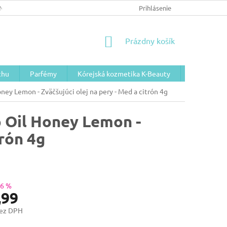
NÉ PODMIENKY/GDPR
Prihlásenie
NÁKUPNÝ
Prázdny košík
KOŠÍK
chu
Parfémy
Kórejská kozmetika K-Beauty
Telová koz
ey Lemon - Zväčšujúci olej na pery - Med a citrón 4g
 Oil Honey Lemon -
trón 4g
–6 %
,99
bez DPH
ová