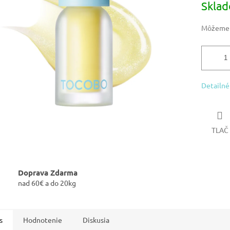
Skla
iek.
cena:
Môžeme d
Detailné
TLAČ
Doprava Zdarma
nad 60€ a do 20kg
s
Hodnotenie
Diskusia