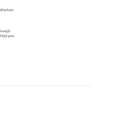
odtieňom.
ívnejší
hľad pier.