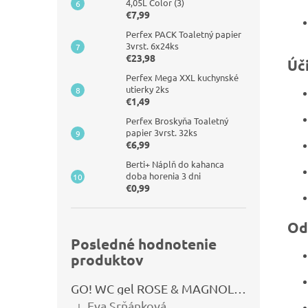
4,05L Color (3)
€7,99
Perfex PACK Toaletný papier
3vrst. 6x24ks
€23,98
Úč
Perfex Mega XXL kuchynské
utierky 2ks
€1,49
Perfex Broskyňa Toaletný
papier 3vrst. 32ks
€6,99
Berti+ Náplň do kahanca
doba horenia 3 dni
€0,99
Od
Posledné hodnotenie
produktov
GO! WC gel ROSE & MAGNOLIA 750ml
Eva Srňánková
|