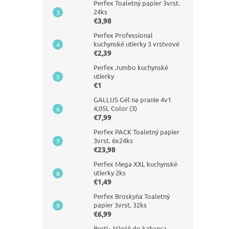
Perfex Toaletný papier 3vrst.
24ks
€3,98
Perfex Professional
kuchynské utierky 3 vrstvové
€2,39
Perfex Jumbo kuchynské
utierky
€1
GALLUS Gél na pranie 4v1
4,05L Color (3)
€7,99
Perfex PACK Toaletný papier
3vrst. 6x24ks
€23,98
Perfex Mega XXL kuchynské
utierky 2ks
€1,49
Perfex Broskyňa Toaletný
papier 3vrst. 32ks
€6,99
Berti+ Náplň do kahanca