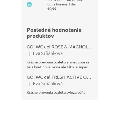
doba horenia 3 dni
€0,99
Posledné hodnotenie
produktov
GO! WC gel ROSE & MAGNOLIA 750ml
Eva Srňánková
|
Hodnotenie produktu je 5 z 5 hviezdičiek.
Krásne prevonia toaletu aj med som sa
bála kvetinovej vône ale táto je super
GO! WC gel FRESH ACTIVE OCEÁN 750ml
Eva Srňánková
|
Hodnotenie produktu je 5 z 5 hviezdičiek.
Krásne prevonia toaletu svieža vôňa
Z
á