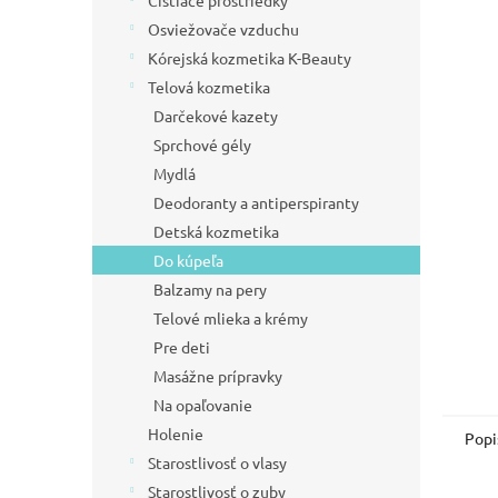
Čistiace prostriedky
l
hviezdič
Osviežovače vzduchu
Kórejská kozmetika K-Beauty
Telová kozmetika
Darčekové kazety
Sprchové gély
Mydlá
Deodoranty a antiperspiranty
Detská kozmetika
Do kúpeľa
Balzamy na pery
Telové mlieka a krémy
Pre deti
Masážne prípravky
Na opaľovanie
Holenie
Popi
Starostlivosť o vlasy
Starostlivosť o zuby