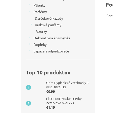
Po
Plienky
Parfémy
Popi
Darčekové kazety
Arabské parfémy
Vzorky
Dekoratívna kozmetika
Doplnky
Lapače a odpudzovače
Top 10 produktov
Grite Hygienické vreckovky 3
vrst. 10x10 ks
€0,99
Finito Kuchynské utierky
2vrstvové Midi 2ks
€1,19