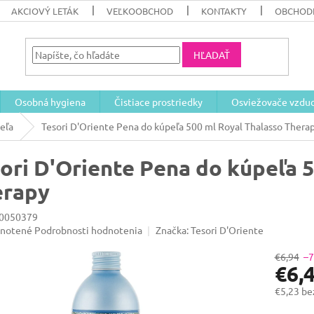
AKCIOVÝ LETÁK
VEĽKOOBCHOD
KONTAKTY
OBCHOD
HĽADAŤ
Osobná hygiena
Čistiace prostriedky
Osviežovače vzdu
eľa
Tesori D'Oriente Pena do kúpeľa 500 ml Royal Thalasso Thera
ori D'Oriente Pena do kúpeľa 
erapy
0050379
rné
notené
Podrobnosti hodnotenia
Značka:
Tesori D'Oriente
enie
u
€6,94
–
€6,
€5,23 b
Jednotk