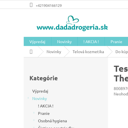
Prejsť
+421904166129
na
obsah
Výpredaj
Novinky
! AKCIA !
Pranie
Domov
Novinky
Telová kozmetika
Do kúp
B
Tes
o
Preskočiť
č
Th
kategórie
Kategórie
n
800897
ý
Výpredaj
Prieme
Neohod
Novinky
hodnot
p
produkt
! AKCIA !
a
je
Pranie
n
0,0
z
Osobná hygiena
e
5