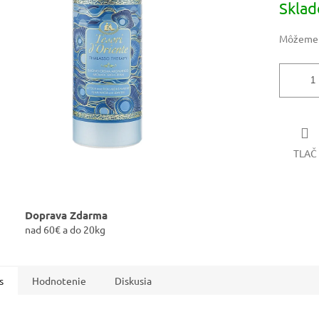
Skla
iek.
cena:
Môžeme d
TLAČ
Doprava Zdarma
nad 60€ a do 20kg
s
Hodnotenie
Diskusia