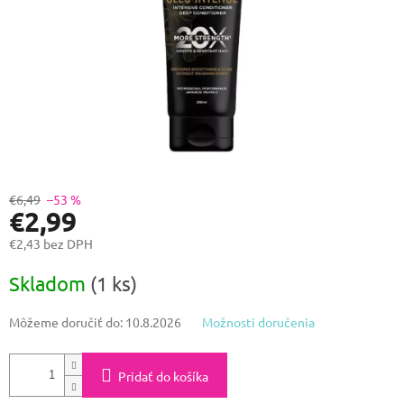
€6,49
–53 %
€2,99
€2,43 bez DPH
Jednotková
Skladom
(1 ks)
cena:
Môžeme doručiť do:
10.8.2026
Možnosti doručenia
Pridať do košíka