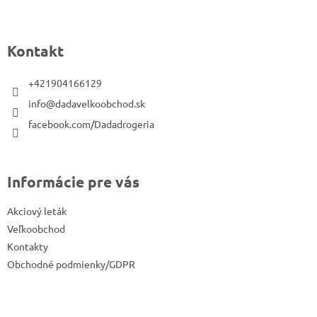
Z
á
p
Kontakt
ä
t
+421904166129
i
info@dadavelkoobchod.sk
e
facebook.com/Dadadrogeria
Informácie pre vás
Akciový leták
Veľkoobchod
Kontakty
Obchodné podmienky/GDPR