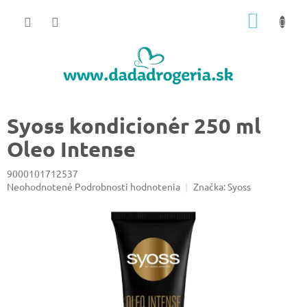
Prejsť
NÁKU
na
obsah
KOŠÍK
Syoss kondicionér 250 ml
Oleo Intense
9000101712537
Priemerné
Neohodnotené
Podrobnosti hodnotenia
Značka:
Syoss
hodnotenie
produktu
je
0,0
z
5
hviezdičiek.