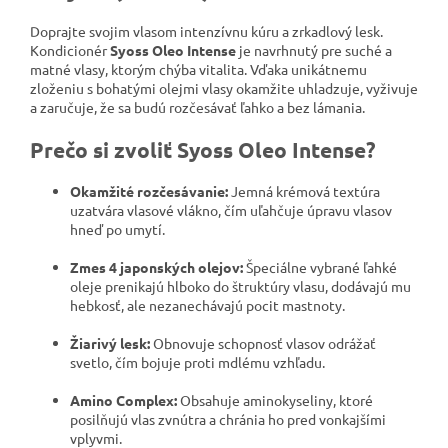
Doprajte svojim vlasom intenzívnu kúru a zrkadlový lesk.
Kondicionér
Syoss Oleo Intense
je navrhnutý pre suché a
matné vlasy, ktorým chýba vitalita. Vďaka unikátnemu
zloženiu s bohatými olejmi vlasy okamžite uhladzuje, vyživuje
a zaručuje, že sa budú rozčesávať ľahko a bez lámania.
Prečo si zvoliť Syoss Oleo Intense?
Okamžité rozčesávanie:
Jemná krémová textúra
uzatvára vlasové vlákno, čím uľahčuje úpravu vlasov
hneď po umytí.
Zmes 4 japonských olejov:
Špeciálne vybrané ľahké
oleje prenikajú hlboko do štruktúry vlasu, dodávajú mu
hebkosť, ale nezanechávajú pocit mastnoty.
Žiarivý lesk:
Obnovuje schopnosť vlasov odrážať
svetlo, čím bojuje proti mdlému vzhľadu.
Amino Complex:
Obsahuje aminokyseliny, ktoré
posilňujú vlas zvnútra a chránia ho pred vonkajšími
vplyvmi.