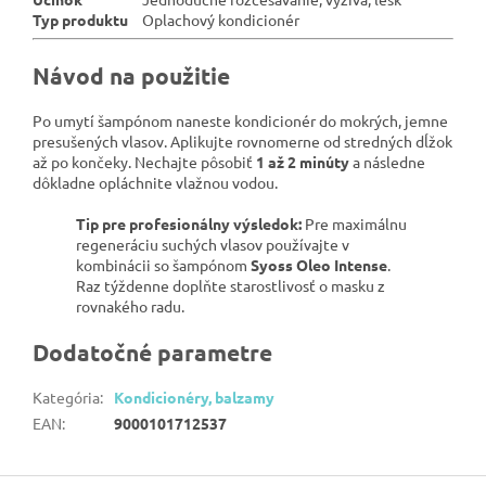
Typ produktu
Oplachový kondicionér
Návod na použitie
Po umytí šampónom naneste kondicionér do mokrých, jemne
presušených vlasov. Aplikujte rovnomerne od stredných dĺžok
až po končeky. Nechajte pôsobiť
1 až 2 minúty
a následne
dôkladne opláchnite vlažnou vodou.
Tip pre profesionálny výsledok:
Pre maximálnu
regeneráciu suchých vlasov používajte v
kombinácii so šampónom
Syoss Oleo Intense
.
Raz týždenne doplňte starostlivosť o masku z
rovnakého radu.
Dodatočné parametre
Kategória
:
Kondicionéry, balzamy
EAN
:
9000101712537