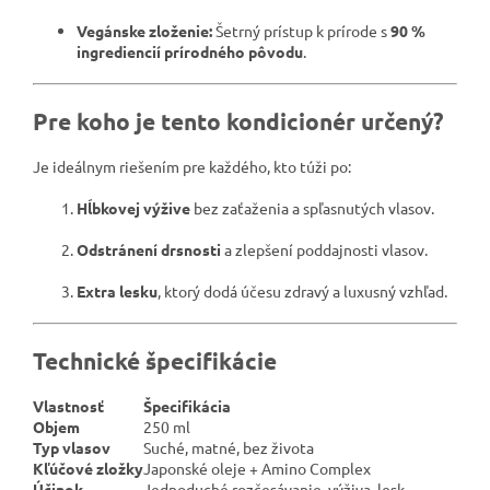
Vegánske zloženie:
Šetrný prístup k prírode s
90 %
ingrediencií prírodného pôvodu
.
Pre koho je tento kondicionér určený?
Je ideálnym riešením pre každého, kto túži po:
Hĺbkovej výžive
bez zaťaženia a spľasnutých vlasov.
Odstránení drsnosti
a zlepšení poddajnosti vlasov.
Extra lesku
, ktorý dodá účesu zdravý a luxusný vzhľad.
Technické špecifikácie
Vlastnosť
Špecifikácia
Objem
250 ml
Typ vlasov
Suché, matné, bez života
Kľúčové zložky
Japonské oleje + Amino Complex
Účinok
Jednoduché rozčesávanie, výživa, lesk