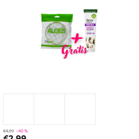
5
hviezdičiek.
€4,99
–40 %
€2,99