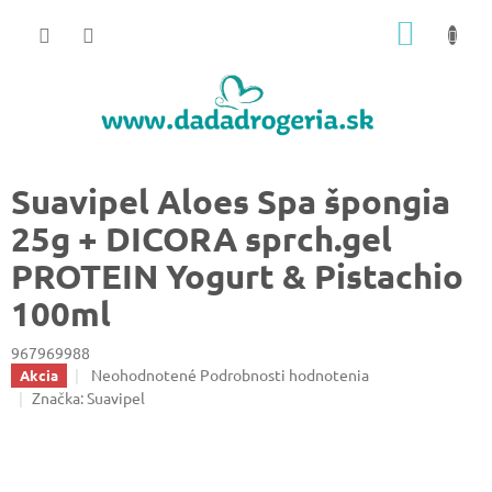
Prejsť
NÁKU
na
obsah
KOŠÍK
Suavipel Aloes Spa špongia
25g + DICORA sprch.gel
PROTEIN Yogurt & Pistachio
100ml
967969988
Priemerné
Neohodnotené
Podrobnosti hodnotenia
Akcia
hodnotenie
Značka:
Suavipel
produktu
je
0,0
z