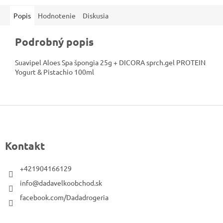
Popis
Hodnotenie
Diskusia
Podrobný popis
Suavipel Aloes Spa špongia 25g + DICORA sprch.gel PROTEIN
Yogurt & Pistachio 100ml
Z
á
p
Kontakt
ä
t
+421904166129
i
info@dadavelkoobchod.sk
e
facebook.com/Dadadrogeria