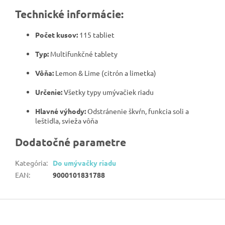
Technické informácie:
Počet kusov:
115 tabliet
Typ:
Multifunkčné tablety
Vôňa:
Lemon & Lime (citrón a limetka)
Určenie:
Všetky typy umývačiek riadu
Hlavné výhody:
Odstránenie škvŕn, funkcia soli a
leštidla, svieža vôňa
Dodatočné parametre
Kategória
:
Do umývačky riadu
EAN
:
9000101831788
Z
á