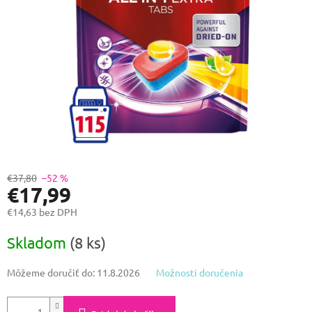
€37,80
–52 %
€17,99
€14,63 bez DPH
Jednotková
Skladom
(8 ks)
cena:
Môžeme doručiť do:
11.8.2026
Možnosti doručenia