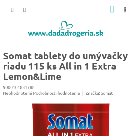
Prejsť
NÁKU
na
obsah
KOŠÍK
Somat tablety do umývačky
riadu 115 ks All in 1 Extra
Lemon&Lime
9000101831788
Priemerné
Neohodnotené
Podrobnosti hodnotenia
Značka:
Somat
hodnotenie
produktu
je
0,0
z
5
hviezdičiek.