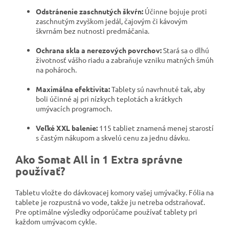
Odstránenie zaschnutých škvŕn:
Účinne bojuje proti
zaschnutým zvyškom jedál, čajovým či kávovým
škvrnám bez nutnosti predmáčania.
Ochrana skla a nerezových povrchov:
Stará sa o dlhú
životnosť vášho riadu a zabraňuje vzniku matných šmúh
na pohároch.
Maximálna efektivita:
Tablety sú navrhnuté tak, aby
boli účinné aj pri nízkych teplotách a krátkych
umývacích programoch.
Veľké XXL balenie:
115 tabliet znamená menej starostí
s častým nákupom a skvelú cenu za jednu dávku.
Ako Somat All in 1 Extra správne
používať?
Tabletu vložte do dávkovacej komory vašej umývačky. Fólia na
tablete je rozpustná vo vode, takže ju netreba odstraňovať.
Pre optimálne výsledky odporúčame používať tablety pri
každom umývacom cykle.