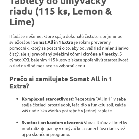
Tablety do umývačky
riadu (115 ks, Lemon &
Lime)
Hľadáte riešenie, ktoré spája dokonalú čistotu s príjemnou
sviežosťou?
Somat All in 1 Extra
je rokmi preverený
pomocník, ktorý sa postará o to, aby bol váš riad nielen žiarivo
čistý, ale aj prevoňaný sviežimi tónmi
citróna a limetky
. S
týmto XXL balením 115 kusov získate spoľahlivú starostlivosť
o riad na dlhé mesiace za výbornú cenu.
Prečo si zamilujete Somat All in 1
Extra?
Komplexná starostlivosť:
Receptúra "All in 1" v sebe
spája čistiaci prostriedok, leštidlo a funkciu soli, takže
váš riad získa všetko potrebné v jednej tablete.
Sviežosť pri každom otvorení:
Vôňa citróna a limetky
neutralizuje pachy v umývačke a zanecháva riad svieži
aj po skončení programu.