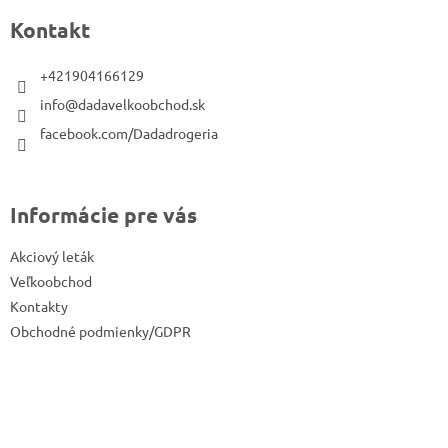
p
Kontakt
ä
t
+421904166129
i
info@dadavelkoobchod.sk
e
facebook.com/Dadadrogeria
Informácie pre vás
Akciový leták
Veľkoobchod
Kontakty
Obchodné podmienky/GDPR