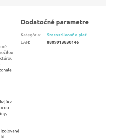
Dodatočné parametre
Kategória
:
Starostlivosť o pleť
EAN
:
8809913830146
toré
ročilou
extúrou
e
konale
ikajúca
mocou
iny,
 izolované
ujú