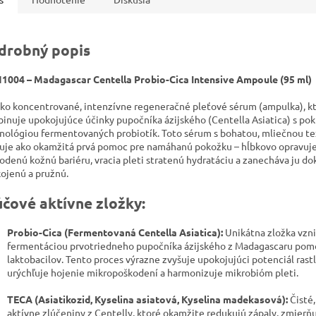
drobný popis
1004 – Madagascar Centella Probio-Cica Intensive Ampoule (95 ml)
ko koncentrované, intenzívne regeneračné pleťové sérum (ampulka), k
inuje upokojujúce účinky pupočníka ázijského (Centella Asiatica) s pok
nológiou fermentovaných probiotík. Toto sérum s bohatou, mliečnou t
uje ako okamžitá prvá pomoc pre namáhanú pokožku – hĺbkovo opravuj
odenú kožnú bariéru, vracia pleti stratenú hydratáciu a zanecháva ju do
ojenú a pružnú.
účové aktívne zložky:
Probio-Cica (Fermentovaná Centella Asiatica):
Unikátna zložka vzn
fermentáciou prvotriedneho pupočníka ázijského z Madagascaru po
laktobacilov. Tento proces výrazne zvyšuje upokojujúci potenciál rastl
urýchľuje hojenie mikropoškodení a harmonizuje mikrobióm pleti.
TECA (Asiatikozid, Kyselina asiatová, Kyselina madekasová):
Čisté,
aktívne zlúčeniny z Centelly, ktoré okamžite redukujú zápaly, zmierň