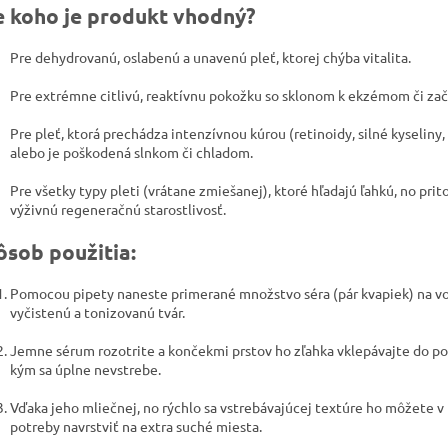
e koho je produkt vhodný?
Pre dehydrovanú, oslabenú a unavenú pleť, ktorej chýba vitalita.
Pre extrémne citlivú, reaktívnu pokožku so sklonom k ekzémom či za
Pre pleť, ktorá prechádza intenzívnou kúrou (retinoidy, silné kyseliny,
alebo je poškodená slnkom či chladom.
Pre všetky typy pleti (vrátane zmiešanej), ktoré hľadajú ľahkú, no pri
výživnú regeneračnú starostlivosť.
ôsob použitia:
Pomocou pipety naneste primerané množstvo séra (pár kvapiek) na v
vyčistenú a tonizovanú tvár.
Jemne sérum rozotrite a končekmi prstov ho zľahka vklepávajte do po
kým sa úplne nevstrebe.
Vďaka jeho mliečnej, no rýchlo sa vstrebávajúcej textúre ho môžete v
potreby navrstviť na extra suché miesta.