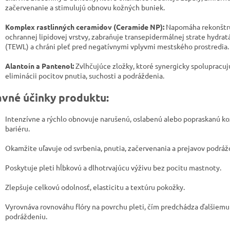
začervenanie a stimulujú obnovu kožných buniek.
Komplex rastlinných ceramidov (Ceramide NP):
Napomáha rekonštru
ochrannej lipidovej vrstvy, zabraňuje transepidermálnej strate hydrat
(TEWL) a chráni pleť pred negatívnymi vplyvmi mestského prostredia.
Alantoín a Pantenol:
Zvlhčujúce zložky, ktoré synergicky spolupracuj
eliminácii pocitov pnutia, suchosti a podráždenia.
avné účinky produktu:
Intenzívne a rýchlo obnovuje narušenú, oslabenú alebo popraskanú k
bariéru.
Okamžite uľavuje od svrbenia, pnutia, začervenania a prejavov podráž
Poskytuje pleti hĺbkovú a dlhotrvajúcu výživu bez pocitu mastnoty.
Zlepšuje celkovú odolnosť, elasticitu a textúru pokožky.
Vyrovnáva rovnováhu flóry na povrchu pleti, čím predchádza ďalšiemu
podráždeniu.