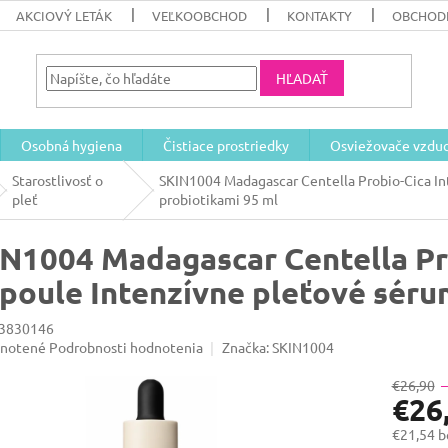
AKCIOVÝ LETÁK
VEĽKOOBCHOD
KONTAKTY
OBCHOD
HĽADAŤ
Osobná hygiena
Čistiace prostriedky
Osviežovače vzdu
Starostlivosť o
SKIN1004 Madagascar Centella Probio-Cica In
pleť
probiotikami 95 ml
N1004 Madagascar Centella Pr
oule Intenzívne pleťové sérum
3830146
rné
notené
Podrobnosti hodnotenia
Značka:
SKIN1004
enie
u
€26,90
€26
€21,54 