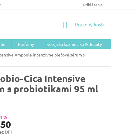
NÉ PODMIENKY/GDPR
Prihlásenie
NÁKUPNÝ
Prázdny košík
KOŠÍK
chu
Parfémy
Kórejská kozmetika K-Beauty
Telová koz
tensive Ampoule Intenzívne pleťové sérum s
obio-Cica Intensive
 s probiotikami 95 ml
–1 %
,50
bez DPH