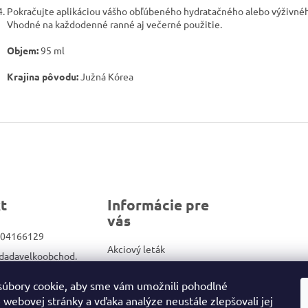
Pokračujte aplikáciou vášho obľúbeného hydratačného alebo výživné
Vhodné na každodenné ranné aj večerné použitie.
Objem:
95 ml
Krajina pôvodu:
Južná Kórea
t
Informácie pre
vás
04166129
Akciový leták
dadavelkoobchod.
Veľkoobchod
Kontakty
úbory cookie, aby sme vám umožnili pohodlné
ook.com/Dadadrog
 webovej stránky a vďaka analýze neustále zlepšovali jej
Obchodné podmienky/GDPR