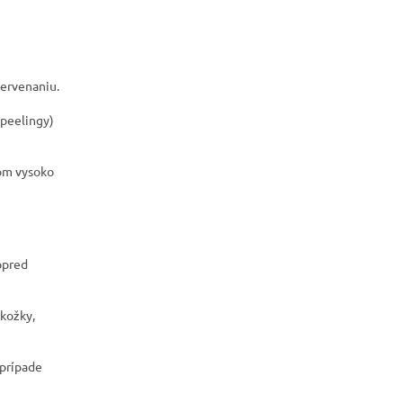
červenaniu.
 peelingy)
tom vysoko
opred
kožky,
 prípade