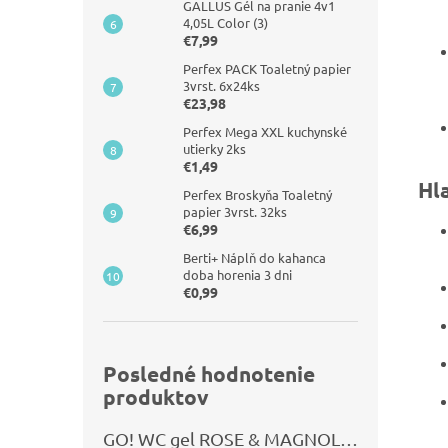
GALLUS Gél na pranie 4v1
4,05L Color (3)
€7,99
Perfex PACK Toaletný papier
3vrst. 6x24ks
€23,98
Perfex Mega XXL kuchynské
utierky 2ks
€1,49
Hl
Perfex Broskyňa Toaletný
papier 3vrst. 32ks
€6,99
Berti+ Náplň do kahanca
doba horenia 3 dni
€0,99
Posledné hodnotenie
produktov
GO! WC gel ROSE & MAGNOLIA 750ml