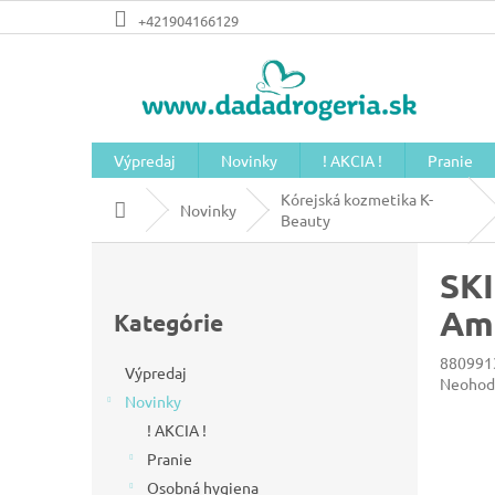
Prejsť
+421904166129
na
obsah
Výpredaj
Novinky
! AKCIA !
Pranie
Kórejská kozmetika K-
Domov
Novinky
Beauty
B
SKI
o
Preskočiť
č
Amp
kategórie
Kategórie
n
880991
ý
Výpredaj
Prieme
Neohod
Novinky
hodnot
p
produkt
! AKCIA !
a
je
Pranie
n
0,0
z
Osobná hygiena