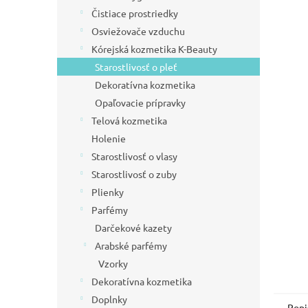
e
5
Čistiace prostriedky
l
hviezdič
Osviežovače vzduchu
Kórejská kozmetika K-Beauty
Starostlivosť o pleť
Dekoratívna kozmetika
Opaľovacie prípravky
Telová kozmetika
Holenie
Starostlivosť o vlasy
Starostlivosť o zuby
Plienky
Parfémy
Darčekové kazety
Arabské parfémy
Vzorky
Dekoratívna kozmetika
Doplnky
Popi