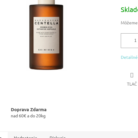
Jednotk
Skla
iek.
cena:
Môžeme d
Detailné
TLAČ
Doprava Zdarma
nad 60€ a do 20kg
s
Hodnotenie
Diskusia