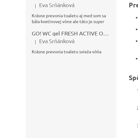
Pr
Eva Srňánková
|
Hodnotenie produktu je 5 z 5 hviezdičiek.
Krásne prevonia toaletu aj med som sa
bála kvetinovej vône ale táto je super
GO! WC gel FRESH ACTIVE OCEÁN 750ml
Eva Srňánková
|
Hodnotenie produktu je 5 z 5 hviezdičiek.
Krásne prevonia toaletu svieža vôňa
Sp