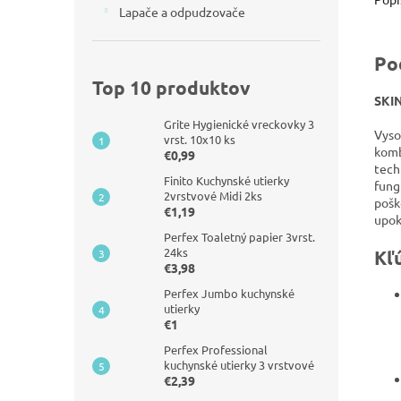
Lapače a odpudzovače
Po
Top 10 produktov
SKIN
Grite Hygienické vreckovky 3
Vyso
vrst. 10x10 ks
komb
€0,99
tech
Finito Kuchynské utierky
fung
2vrstvové Midi 2ks
pošk
€1,19
upok
Perfex Toaletný papier 3vrst.
24ks
Kľ
€3,98
Perfex Jumbo kuchynské
utierky
€1
Perfex Professional
kuchynské utierky 3 vrstvové
€2,39