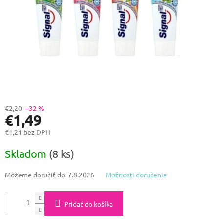
€2,20
–32 %
€1,49
€1,21 bez DPH
Jednotková
Skladom
(8 ks)
cena:
Môžeme doručiť do:
7.8.2026
Možnosti doručenia
Pridať do košíka