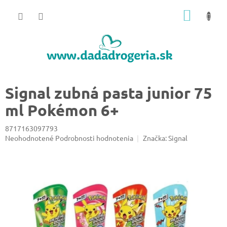
Prejsť
NÁKU
na
obsah
KOŠÍK
Signal zubná pasta junior 75
ml Pokémon 6+
8717163097793
Priemerné
Neohodnotené
Podrobnosti hodnotenia
Značka:
Signal
hodnotenie
produktu
je
0,0
z
5
hviezdičiek.