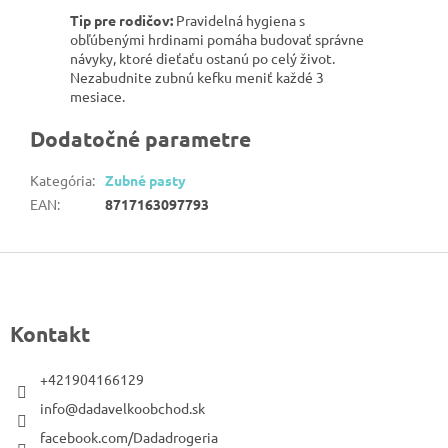
Tip pre rodičov:
Pravidelná hygiena s
obľúbenými hrdinami pomáha budovať správne
návyky, ktoré dieťaťu ostanú po celý život.
Nezabudnite zubnú kefku meniť každé 3
mesiace.
Dodatočné parametre
Kategória
:
Zubné pasty
EAN
:
8717163097793
Z
á
p
Kontakt
ä
t
+421904166129
i
info@dadavelkoobchod.sk
e
facebook.com/Dadadrogeria