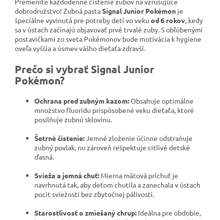
Premenite každodenné čistenie zubov na vzrušujúce
dobrodružstvo! Zubná pasta
Signal Junior Pokémon
je
špeciálne vyvinutá pre potreby detí vo veku
od 6 rokov
, kedy
sa v ústach začínajú objavovať prvé trvalé zuby. S obľúbenými
postavičkami zo sveta Pokémonov bude motivácia k hygiene
oveľa vyššia a úsmev vášho dieťaťa zdravší.
Prečo si vybrať Signal Junior
Pokémon?
Ochrana pred zubným kazom:
Obsahuje optimálne
množstvo fluoridu prispôsobené veku dieťaťa, ktoré
posilňuje zubnú sklovinu.
Šetrné čistenie:
Jemné zloženie účinne odstraňuje
zubný povlak, no zároveň rešpektuje citlivé detské
ďasná.
Svieža a jemná chuť:
Mierna mätová príchuť je
navrhnutá tak, aby deťom chutila a zanechala v ústach
pocit sviežosti bez zbytočnej pálivosti.
Starostlivosť o zmiešaný chrup:
Ideálna pre obdobie,