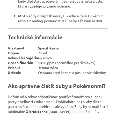
kedy dieťaťu vypadávajú mliečne zuby a rastú trvalé,
ktoré vyžadujú zvýšenú ochranu.
Motivačný dizajn:
Ikonický Pikachu a ďalší Pokémoni
urobia z nudnej povinnosti v kúpeľni zábavnú aktivitu.
Technické informácie
Vlastnosť
Špecifikácia
Objem
75 ml
Veková kategória
6+ rokov
Obsah fluoridu
1450 ppm (optimálne pre školákov)
Príchuť
Jemná mäta
Určenie
Ochrana pred kazom a posilnenie skloviny
Ako správne čistiť zuby s Pokémonmi?
Deťom od 6 rokov odporúčame používať množstvo zubnej
pasty o veľkosti zrnka hrachu. Dohliadnite na to, aby dieťa
pastu po čistení neprehĺtalo, ale vypľulo. Zuby by sa mali čistiť
minimálne
2-krát denne
(ráno a večer) po dobu 2 minút.