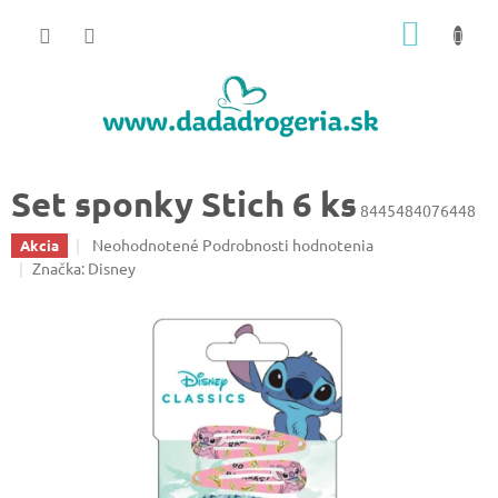
Prejsť
NÁKU
na
obsah
KOŠÍK
Set sponky Stich 6 ks
8445484076448
Priemerné
Neohodnotené
Podrobnosti hodnotenia
Akcia
hodnotenie
Značka:
Disney
produktu
je
0,0
z
5
hviezdičiek.