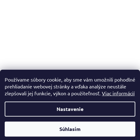
Používame súbory cookie, aby sme vám umožnili pohodlné
prehliadanie webovej stránky a vďaka analýze neustále
zlepšovali jej funkcie, výkon a použiteľnosť.
Viac informácií
Nastavenie
Vytvoril Shoptet
Súhlasím
Copyright 2026
Dadadrogeria.sk
. Všetky práva vyhradené.
Doprava zadarmo nad 60€ a do 20kg!