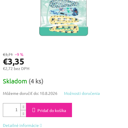
€3,71
–9 %
€3,35
€2,72 bez DPH
Jednotková
Skladom
(4 ks)
cena:
Môžeme doručiť do:
10.8.2026
Možnosti doručenia
Pridať do košíka
Detailné informácie