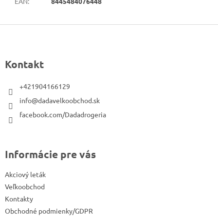
EAN
:
8445484076448
Z
á
p
Kontakt
ä
t
+421904166129
i
info@dadavelkoobchod.sk
e
facebook.com/Dadadrogeria
Informácie pre vás
Akciový leták
Veľkoobchod
Kontakty
Obchodné podmienky/GDPR