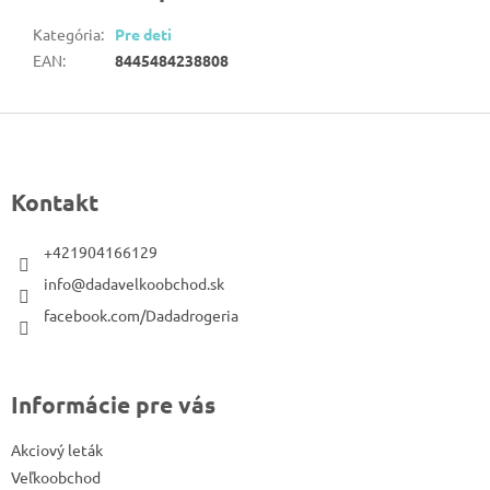
Kategória
:
Pre deti
EAN
:
8445484238808
Z
á
p
Kontakt
ä
t
+421904166129
i
info@dadavelkoobchod.sk
e
facebook.com/Dadadrogeria
Informácie pre vás
Akciový leták
Veľkoobchod