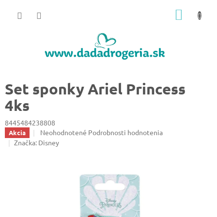
Prejsť
NÁKU
na
obsah
KOŠÍK
Set sponky Ariel Princess
4ks
8445484238808
Priemerné
Neohodnotené
Podrobnosti hodnotenia
Akcia
hodnotenie
Značka:
Disney
produktu
je
0,0
z
5
hviezdičiek.