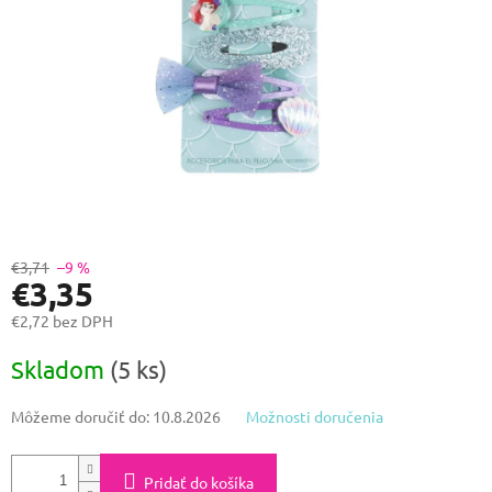
€3,71
–9 %
€3,35
€2,72 bez DPH
Jednotková
Skladom
(5 ks)
cena:
Môžeme doručiť do:
10.8.2026
Možnosti doručenia
Pridať do košíka