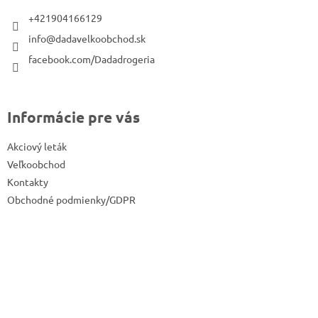
t
+421904166129
i
info@dadavelkoobchod.sk
e
facebook.com/Dadadrogeria
Informácie pre vás
Akciový leták
Veľkoobchod
Kontakty
Obchodné podmienky/GDPR