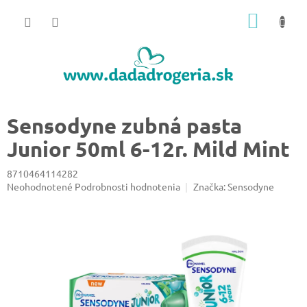
Prejsť
NÁKU
na
obsah
KOŠÍK
Sensodyne zubná pasta
Junior 50ml 6-12r. Mild Mint
8710464114282
Priemerné
Neohodnotené
Podrobnosti hodnotenia
Značka:
Sensodyne
hodnotenie
produktu
je
0,0
z
5
hviezdičiek.