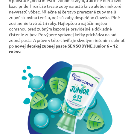
v podstate „držia miesto“ zubom stálym, a ak o ne dieťa kvôli
kazu príde, hrozí, že trvalé zuby narastú krivo alebo niektoré
nevyrastú vôbec. Mliečne aj čerstvo prerezané zuby majú
zubnú sklovinu tenšiu, než sú zuby dospelého človeka. Plné
zosilnenie trvá až tri roky. Najlepšou a najúčinnejšou
ochranou pred zubným kazom je pravidelné a dôkladné
čistenie zubov. Po výbere správnej kefky prichádza na rad
zubná pasta. A práve v túto chvíľu je skvelým riešením siahnuť
po
novej detskej zubnej paste SENSODYNE Junior 6 – 12
rokov.