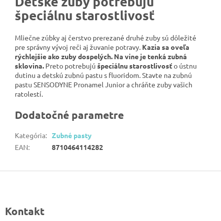
Detské zuby potrebujú
špeciálnu starostlivosť
Mliečne zúbky aj čerstvo prerezané druhé zuby sú dôležité
pre správny vývoj reči aj žuvanie potravy.
K
azia sa oveľa
rýchlejšie ako zuby dospelých. Na vine je tenká zubná
sklovina.
Preto potrebujú
špeciálnu starostlivosť
o ústnu
dutinu a detskú zubnú pastu s fluoridom. Stavte na zubnú
pastu SENSODYNE Pronamel Junior a chráňte zuby vašich
ratolestí.
Dodatočné parametre
Kategória
:
Zubné pasty
EAN
:
8710464114282
Z
á
p
Kontakt
ä