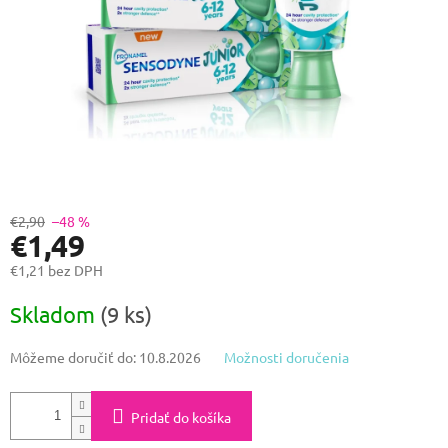
€2,90
–48 %
€1,49
€1,21 bez DPH
Jednotková
Skladom
(9 ks)
cena:
Môžeme doručiť do:
10.8.2026
Možnosti doručenia
Pridať do košíka