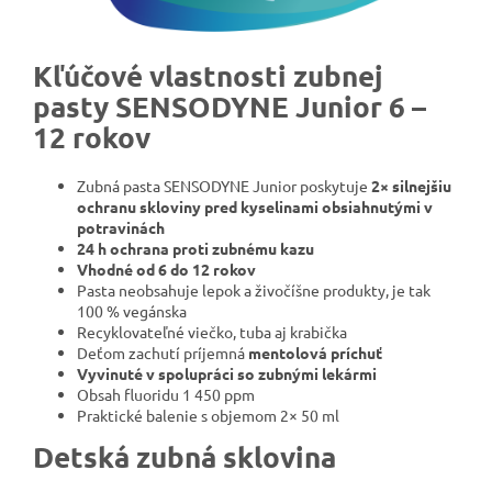
Kľúčové vlastnosti zubnej
pasty SENSODYNE Junior 6 –
12 rokov
Zubná pasta SENSODYNE Junior poskytuje
2× silnejšiu
ochranu skloviny pred kyselinami obsiahnutými v
potravinách
24 h ochrana proti zubnému kazu
Vhodné od 6 do 12 rokov
Pasta neobsahuje lepok a živočíšne produkty, je tak
100 % vegánska
Recyklovateľné viečko, tuba aj krabička
Deťom zachutí príjemná
mentolová príchuť
Vyvinuté v spolupráci so zubnými lekármi
Obsah fluoridu 1 450 ppm
Praktické balenie s objemom 2× 50 ml
Detská zubná sklovina