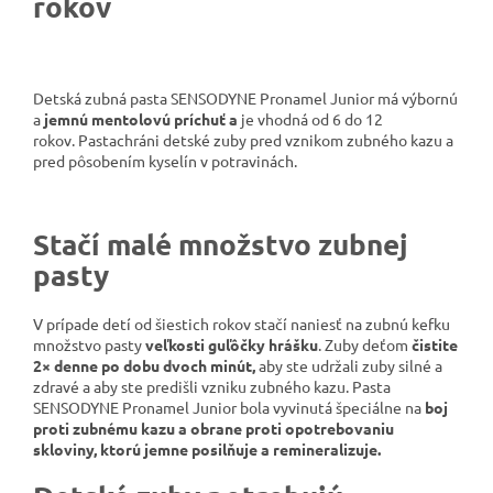
rokov
Detská zubná pasta SENSODYNE Pronamel Junior má výbornú
a
jemnú mentolovú príchuť a
je vhodná od 6 do 12
rokov.
Pasta
chráni detské zuby pred vznikom zubného kazu a
pred pôsobením kyselín v potravinách.
Stačí malé množstvo zubnej
pasty
V prípade detí od šiestich rokov stačí naniesť na zubnú kefku
množstvo pasty
veľkosti guľôčky hrášku
. Zuby deťom
čistite
2× denne po dobu dvoch minút,
aby ste udržali zuby silné a
zdravé a aby ste predišli vzniku zubného kazu. Pasta
SENSODYNE Pronamel Junior bola vyvinutá špeciálne na
boj
proti zubnému kazu a obrane proti opotrebovaniu
skloviny, ktorú jemne posilňuje a remineralizuje.