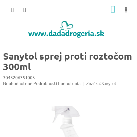
Prejsť
NÁKU
na
obsah
KOŠÍK
Sanytol sprej proti roztočom
300ml
3045206351003
Priemerné
Neohodnotené
Podrobnosti hodnotenia
Značka:
Sanytol
hodnotenie
produktu
je
0,0
z
5
hviezdičiek.