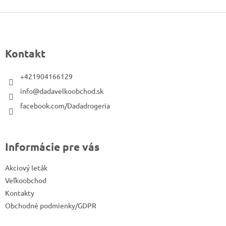
Z
á
p
Kontakt
ä
t
+421904166129
i
info@dadavelkoobchod.sk
e
facebook.com/Dadadrogeria
Informácie pre vás
Akciový leták
Veľkoobchod
Kontakty
Obchodné podmienky/GDPR