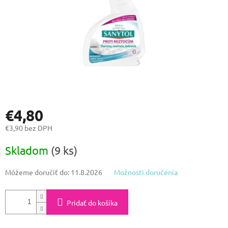
€4,80
€3,90 bez DPH
Jednotková
Skladom
(9 ks)
cena:
Môžeme doručiť do:
11.8.2026
Možnosti doručenia
Pridať do košíka