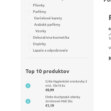
Plienky
Parfémy
Darčekové kazety
Arabské parfémy
R
Vzorky
„
Dekoratívna kozmetika
T
Doplnky
V
Lapače a odpudzovače
Top 10 produktov
Grite Hygienické vreckovky 3
vrst. 10x10 ks
€0,99
Finito Kuchynské utierky
2vrstvové Midi 2ks
€1,19