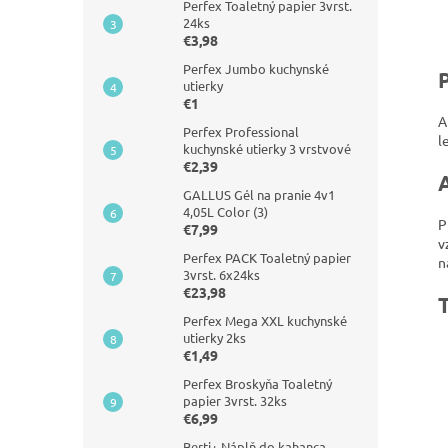
Perfex Toaletný papier 3vrst.
24ks
€3,98
Perfex Jumbo kuchynské
utierky
€1
A
Perfex Professional
l
kuchynské utierky 3 vrstvové
€2,39
GALLUS Gél na pranie 4v1
4,05L Color (3)
P
€7,99
v
Perfex PACK Toaletný papier
n
3vrst. 6x24ks
€23,98
Perfex Mega XXL kuchynské
utierky 2ks
€1,49
Perfex Broskyňa Toaletný
papier 3vrst. 32ks
€6,99
Berti+ Náplň do kahanca