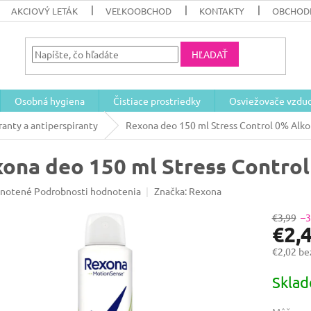
AKCIOVÝ LETÁK
VEĽKOOBCHOD
KONTAKTY
OBCHOD
HĽADAŤ
Osobná hygiena
Čistiace prostriedky
Osviežovače vzdu
anty a antiperspiranty
Rexona deo 150 ml Stress Control 0% Alko
ona deo 150 ml Stress Contro
rné
notené
Podrobnosti hodnotenia
Značka:
Rexona
enie
u
€3,99
–
€2,
€2,02 b
Jednotk
Skla
iek.
cena: