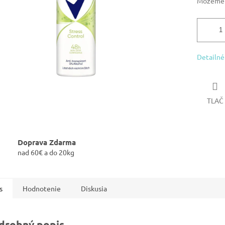
Môžeme d
Detailné
TLAČ
Doprava Zdarma
nad 60€ a do 20kg
s
Hodnotenie
Diskusia
drobný popis