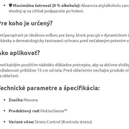
🛡️ Maximálna šetrnosť (0 % alkoholu):
Absencia etylalkoholu zaru
vhodný aj na citlivé podpazušie po holení.
Pre koho je určený?
ntiperspirant je ideálnou voľbou pre ženy, ktoré pracujú v dynamickom 
ekársky a dermatologicky testovanú ochranu pred nečakaným potením 
Ako aplikovať?
red každým použitím nádobku dôkladne pretrepte, aby sa aktívne zložky 
zdialenosti približne 15 cm od tela. Pred oblečením nechajte produkt 
a oblečení.
Technické parametre a špecifikácia:
Značka:
Rexona
Produktový rad:
MotionSense™
Variant vône:
Stress Control (Kontrola stresu)