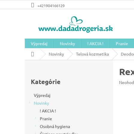
Prejsť
+421904166129
na
obsah
Výpredaj
Novinky
! AKCIA !
Pranie
Domov
Novinky
Telová kozmetika
Deodor
B
Rex
o
Preskočiť
č
kategórie
Kategórie
Prieme
Neohod
n
hodnot
produkt
ý
Výpredaj
je
Novinky
p
0,0
z
! AKCIA !
a
5
Pranie
n
hviezdič
Osobná hygiena
e