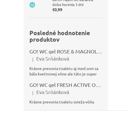
doba horenia 3 dni
€0,99
Posledné hodnotenie
produktov
GO! WC gel ROSE & MAGNOLIA 750ml
Eva Srňánková
|
Hodnotenie produktu je 5 z 5 hviezdičiek.
Krásne prevonia toaletu aj med som sa
bála kvetinovej vône ale táto je super
GO! WC gel FRESH ACTIVE OCEÁN 750ml
Eva Srňánková
|
Hodnotenie produktu je 5 z 5 hviezdičiek.
Krásne prevonia toaletu svieža vôňa
Z
á