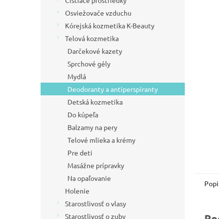
Čistiace prostriedky
l
Osviežovače vzduchu
Kórejská kozmetika K-Beauty
Telová kozmetika
Darčekové kazety
Sprchové gély
Mydlá
Deodoranty a antiperspiranty
Detská kozmetika
Do kúpeľa
Balzamy na pery
Telové mlieka a krémy
Pre deti
Masážne prípravky
Na opaľovanie
Popi
Holenie
Starostlivosť o vlasy
Starostlivosť o zuby
Po