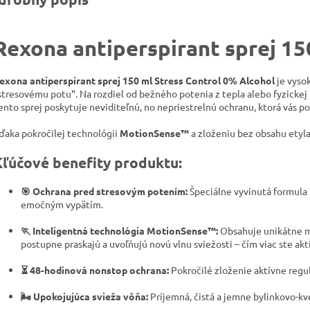
Rexona antiperspirant sprej 15
exona antiperspirant sprej 150 ml Stress Control 0% Alcohol
je vysok
stresovému potu“. Na rozdiel od bežného potenia z tepla alebo fyzickej 
ento sprej poskytuje neviditeľnú, no nepriestrelnú ochranu, ktorá vás p
ďaka pokročilej technológii
MotionSense™
a zloženiu bez obsahu etyl
Kľúčové benefity produktu:
🎯 Ochrana pred stresovým potením:
Špeciálne vyvinutá formula
emočným vypätím.
🏃 Inteligentná technológia MotionSense™:
Obsahuje unikátne mi
postupne praskajú a uvoľňujú novú vlnu sviežosti – čím viac ste akt
⏳ 48-hodinová nonstop ochrana:
Pokročilé zloženie aktívne regul
🌬️ Upokojujúca svieža vôňa:
Príjemná, čistá a jemne bylinkovo-kv