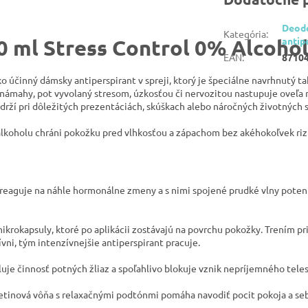
Deodo
Kategória
:
0 ml Stress Control 0% Alcoho
antip
EAN
:
8710
o účinný dámsky antiperspirant v spreji, ktorý je špeciálne navrhnutý t
námahy, pot vyvolaný stresom, úzkosťou či nervozitou nastupuje oveľa r
održí pri dôležitých prezentáciách, skúškach alebo náročných životných s
alkoholu chráni pokožku pred vlhkosťou a zápachom bez akéhokoľvek riz
 reaguje na náhle hormonálne zmeny a s nimi spojené prudké vlny poten
krokapsuly, ktoré po aplikácii zostávajú na povrchu pokožky. Trením p
ívni, tým intenzívnejšie antiperspirant pracuje.
uje činnosť potných žliaz a spoľahlivo blokuje vznik nepríjemného tele
etinová vôňa s relaxačnými podtónmi pomáha navodiť pocit pokoja a seb