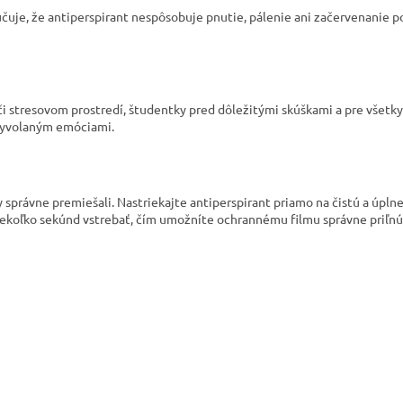
čuje, že antiperspirant nespôsobuje pnutie, pálenie ani začervenanie 
či stresovom prostredí, študentky pred dôležitými skúškami a pre všetk
vyvolaným emóciami.
správne premiešali. Nastriekajte antiperspirant priamo na čistú a úpln
niekoľko sekúnd vstrebať, čím umožníte ochrannému filmu správne priľnú