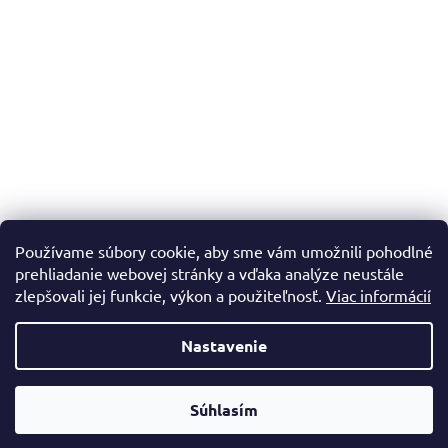
Používame súbory cookie, aby sme vám umožnili pohodlné
prehliadanie webovej stránky a vďaka analýze neustále
zlepšovali jej funkcie, výkon a použiteľnosť.
Viac informácií
Nastavenie
Vytvoril Shoptet
Súhlasím
Copyright 2026
Dadadrogeria.sk
. Všetky práva vyhradené.
Doprava zadarmo nad 60€ a do 20kg!