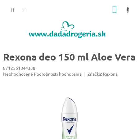
Prejsť
NÁKU
na
obsah
KOŠÍK
Rexona deo 150 ml Aloe Vera
8712561844338
Priemerné
Neohodnotené
Podrobnosti hodnotenia
Značka:
Rexona
hodnotenie
produktu
je
0,0
z
5
hviezdičiek.