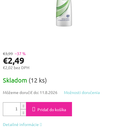
€3,99
–37 %
€2,49
€2,02 bez DPH
Jednotková
Skladom
(12 ks)
cena:
Môžeme doručiť do:
11.8.2026
Možnosti doručenia
Pridať do košíka
Detailné informácie