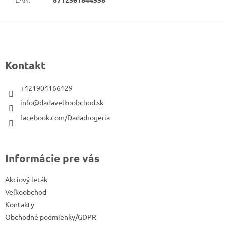
Z
á
p
Kontakt
ä
t
+421904166129
i
info@dadavelkoobchod.sk
e
facebook.com/Dadadrogeria
Informácie pre vás
Akciový leták
Veľkoobchod
Kontakty
Obchodné podmienky/GDPR