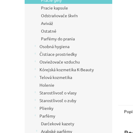
Pracie gély
l
Pracie kapsule
Odstraňovače škvŕn
Aviváž
Ostatné
Parfémy do prania
Osobná hygiena
Čistiace prostriedky
Osviežovače vzduchu
Kórejská kozmetika K-Beauty
Telová kozmetika
Holenie
Starostlivosť o vlasy
Starostlivosť o zuby
Plienky
Popi
Parfémy
Darčekové kazety
Arabské parfémy
Po