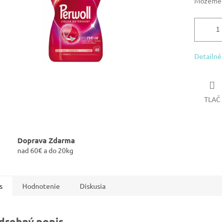
Môžeme d
Detailné
TLAČ
Doprava Zdarma
nad 60€ a do 20kg
s
Hodnotenie
Diskusia
drobný popis