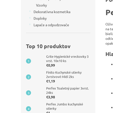
Vzorky
Pe
Dekoratívna kozmetika
Doplnky
Oživ
Lapače a odpudzovače
na t
bieli
odti
opak
Top 10 produktov
Hl
Grite Hygienické vreckovky 3
vrst. 10x10 ks
€0,99
Finito Kuchynské utierky
2vrstvové Midi 2ks
€1,19
Perfex Toaletný papier 3vrst.
24ks
€3,98
Perfex Jumbo kuchynské
utierky
€1