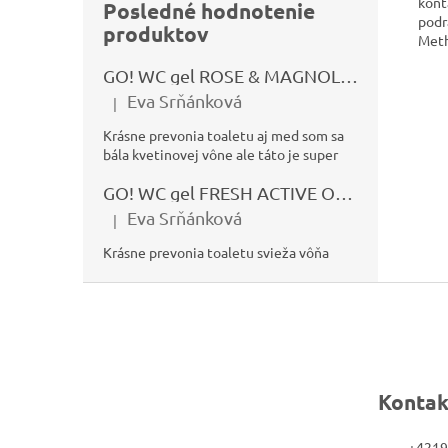
kont
Posledné hodnotenie
podr
produktov
Meth
GO! WC gel ROSE & MAGNOLIA 750ml
Eva Srňánková
|
Hodnotenie produktu je 5 z 5 hviezdičiek.
Krásne prevonia toaletu aj med som sa
bála kvetinovej vône ale táto je super
GO! WC gel FRESH ACTIVE OCEÁN 750ml
Eva Srňánková
|
Hodnotenie produktu je 5 z 5 hviezdičiek.
Krásne prevonia toaletu svieža vôňa
Z
á
p
ä
Kontak
t
i
+4219