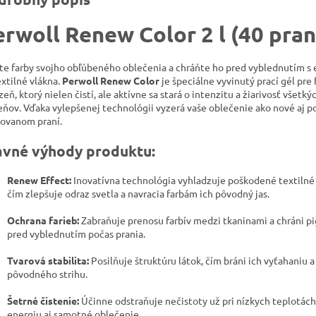
rwoll Renew Color 2 l (40 pran
te farby svojho obľúbeného oblečenia a chráňte ho pred vyblednutím s
extilné vlákna.
Perwoll Renew Color
je špeciálne vyvinutý prací gél pre
zeň, ktorý nielen čistí, ale aktívne sa stará o intenzitu a žiarivosť všetký
eňov. Vďaka vylepšenej technológii vyzerá vaše oblečenie ako nové aj p
ovanom praní.
avné výhody produktu:
Renew Effect:
Inovatívna technológia vyhladzuje poškodené textilné 
čím zlepšuje odraz svetla a navracia farbám ich pôvodný jas.
Ochrana farieb:
Zabraňuje prenosu farbív medzi tkaninami a chráni 
pred vyblednutím počas prania.
Tvarová stabilita:
Posilňuje štruktúru látok, čím bráni ich vyťahaniu a
pôvodného strihu.
Šetrné čistenie:
Účinne odstraňuje nečistoty už pri nízkych teplotách,
energiu aj samotné oblečenie.