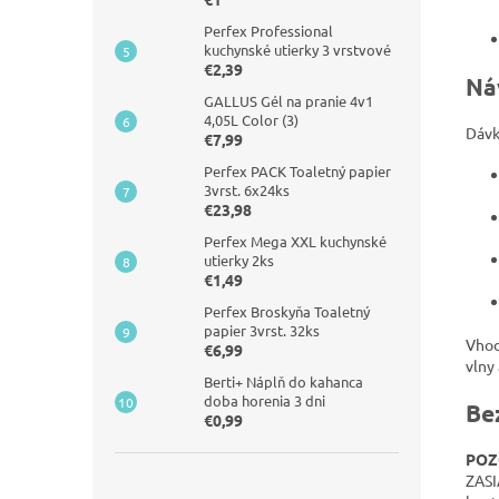
Perfex Professional
kuchynské utierky 3 vrstvové
€2,39
Ná
GALLUS Gél na pranie 4v1
4,05L Color (3)
Dávk
€7,99
Perfex PACK Toaletný papier
3vrst. 6x24ks
€23,98
Perfex Mega XXL kuchynské
utierky 2ks
€1,49
Perfex Broskyňa Toaletný
papier 3vrst. 32ks
Vhod
€6,99
vlny
Berti+ Náplň do kahanca
doba horenia 3 dni
Be
€0,99
POZ
ZASI