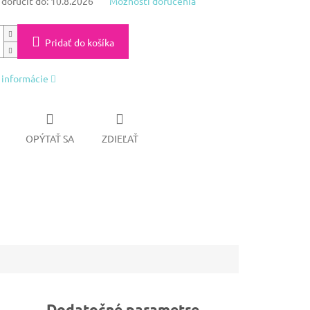
oručiť do:
10.8.2026
Možnosti doručenia
Pridať do košíka
 informácie
OPÝTAŤ SA
ZDIEĽAŤ
Dodatočné parametre