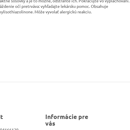
aktné šošovky a je to možné, odstráňte ich. Pokračujte vo vyplachovaní.
áždenie očí pretrváva: vyhľadajte lekársku pomoc. Obsahuje
ylisothiazolinone. Môže vyvolať alergickú reakciu.
t
Informácie pre
vás
04166129