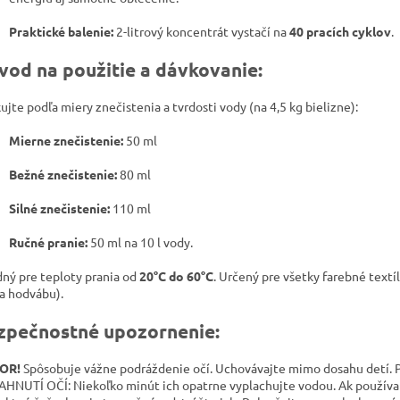
Praktické balenie:
2-litrový koncentrát vystačí na
40 pracích cyklov
.
vod na použitie a dávkovanie:
ujte podľa miery znečistenia a tvrdosti vody (na 4,5 kg bielizne):
Mierne znečistenie:
50 ml
Bežné znečistenie:
80 ml
Silné znečistenie:
110 ml
Ručné pranie:
50 ml na 10 l vody.
ný pre teploty prania od
20°C do 60°C
. Určený pre všetky farebné textí
 a hodvábu).
zpečnostné upozornenie:
OR!
Spôsobuje vážne podráždenie očí. Uchovávajte mimo dosahu detí.
AHNUTÍ OČÍ: Niekoľko minút ich opatrne vyplachujte vodou. Ak používa