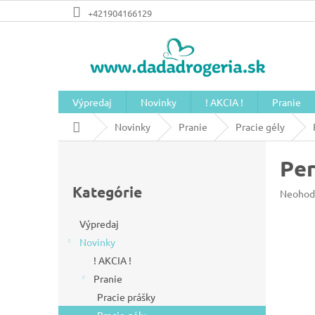
Prejsť
+421904166129
na
obsah
Výpredaj
Novinky
! AKCIA !
Pranie
Domov
Novinky
Pranie
Pracie gély
B
Per
o
Preskočiť
č
kategórie
Kategórie
Prieme
Neohod
n
hodnot
produkt
ý
Výpredaj
je
Novinky
p
0,0
z
! AKCIA !
a
5
Pranie
n
hviezdič
Pracie prášky
e