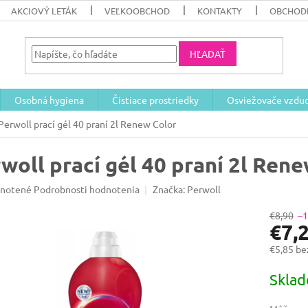
AKCIOVÝ LETÁK
VEĽKOOBCHOD
KONTAKTY
OBCHOD
HĽADAŤ
Osobná hygiena
Čistiace prostriedky
Osviežovače vzdu
Perwoll prací gél 40 praní 2l Renew Color
woll prací gél 40 praní 2l Ren
rné
notené
Podrobnosti hodnotenia
Značka:
Perwoll
enie
u
€8,90
–
€7,
€5,85 b
Jednotk
Skla
iek.
cena: