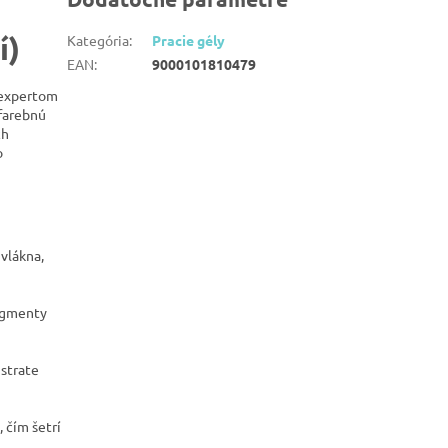
í)
Kategória
:
Pracie gély
EAN
:
9000101810479
 expertom
 farebnú
ch
o
vlákna,
pigmenty
 strate
 čím šetrí