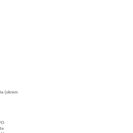
lie (okrem
 PO
te