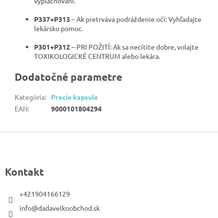
vyplachovaní.
P337+P313
– Ak pretrváva podráždenie očí: Vyhľadajte
lekársku pomoc.
P301+P312
– PRI POŽITÍ: Ak sa necítite dobre, volajte
TOXIKOLOGICKÉ CENTRUM alebo lekára.
Dodatočné parametre
Kategória
:
Pracie kapsule
EAN
:
9000101804294
Z
á
p
Kontakt
ä
t
+421904166129
i
info@dadavelkoobchod.sk