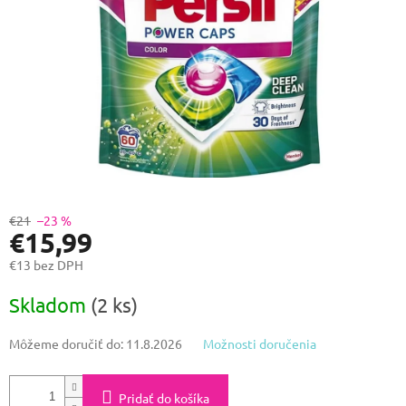
€21
–23 %
€15,99
€13 bez DPH
Jednotková
Skladom
(2 ks)
cena:
Môžeme doručiť do:
11.8.2026
Možnosti doručenia
Pridať do košíka