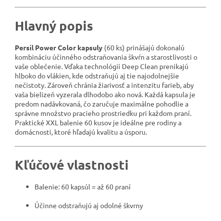
Hlavný popis
Persil Power Color kapsuly
(60 ks) prinášajú dokonalú
kombináciu účinného odstraňovania škvŕn a starostlivosti o
vaše oblečenie. Vďaka technológii Deep Clean prenikajú
hlboko do vlákien, kde odstraňujú aj tie najodolnejšie
nečistoty. Zároveň chránia žiarivosť a intenzitu farieb, aby
vaša bielizeň vyzerala dlhodobo ako nová. Každá kapsula je
predom nadávkovaná, čo zaručuje maximálne pohodlie a
správne množstvo pracieho prostriedku pri každom praní.
Praktické XXL balenie 60 kusov je ideálne pre rodiny a
domácnosti, ktoré hľadajú kvalitu a úsporu.
Kľúčové vlastnosti
Balenie: 60 kapsúl = až 60 praní
Účinne odstraňujú aj odolné škvrny