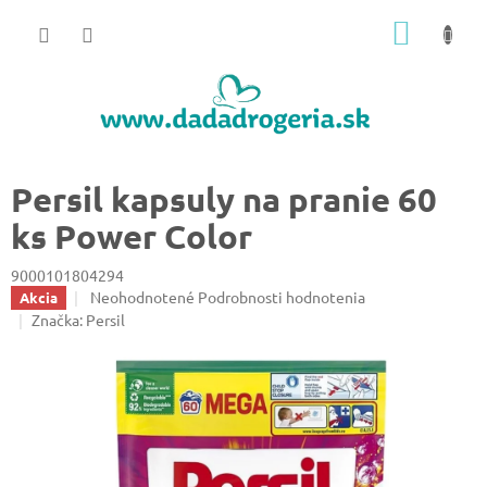
Prejsť
NÁKU
na
obsah
KOŠÍK
Persil kapsuly na pranie 60
ks Power Color
9000101804294
Priemerné
Neohodnotené
Podrobnosti hodnotenia
Akcia
hodnotenie
Značka:
Persil
produktu
je
0,0
z
5
hviezdičiek.