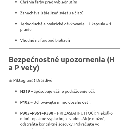
Chránia farby pred vyblednutím
Zanechávajú bielizeň sviežu a čistú
Jednoduché a praktické dávkovanie – 1 kapsula = 1
pranie
Vhodné na farebnú bielizeň
Bezpečnostné upozornenia (H
a P vety)
⚠️ Piktogram: ❗ Dráždivé
H319
– Spôsobuje vážne podráždenie očí.
P102
– Uchovávajte mimo dosahu detí.
P305+P351+P338
– PRI ZASIAHNUTÍ OČÍ: Niekoľko
minút opatrne vyplachujte vodou. Ak je možné,
odstráňte kontaktné šošovky. Pokračujte vo