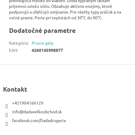
prenikajúca hlboko do vlákien. Dodá vypraným látkam
príjemnú sviežu vôňu. Obsahuje aktívne enzýmy, ktoré
podporujú a uľahčujú umývanie. Pre všetky typy práčok a na
ručné pranie. Perie pri teplotách od 30°C do 90°C.
Dodatočné parametre
Kategória
:
Pracie gély
EAN
:
4260145998877
Z
á
p
Kontakt
ä
t
+421904166129
i
info@dadavelkoobchod.sk
e
facebook.com/Dadadrogeria