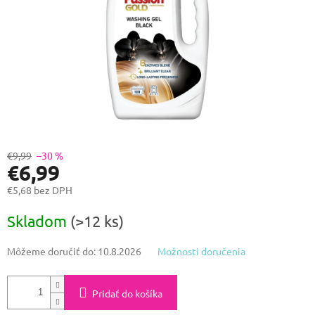
€9,99
–30 %
€6,99
€5,68 bez DPH
Jednotková
Skladom
(>12 ks)
cena:
Môžeme doručiť do:
10.8.2026
Možnosti doručenia
Pridať do košíka