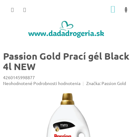
Prejsť
NÁKU
na
obsah
KOŠÍK
Passion Gold Prací gél Black
4l NEW
4260145998877
Priemerné
Neohodnotené
Podrobnosti hodnotenia
Značka:
Passion Gold
hodnotenie
produktu
je
0,0
z
5
hviezdičiek.