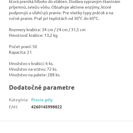
ktorá preniká hlboko do vlákien. Dodáva vypraným tkaninám
príjemnú, sviežu vôňu. Obsahuje aktívne enzýmy, ktoré
podporujú a uľahčujú pranie. Pre všetky typy práčok a na
ručné pranie. Prať pri teplotách od 30°C do 60°C.
Rozmery krabice: 34 cm / 24 cm / 31,5 cm
Hmotnosť krabice: 13,2 kg
Počet praní: 50
Kapacita: 2 l
Množstvo v krabici: 6 ks.
Množstvo na vrstvu: 72 ks.
Množstvo na palete: 288 ks.
Dodatočné parametre
Kategória
:
Pracie gély
EAN
:
4260145998822
Z
á