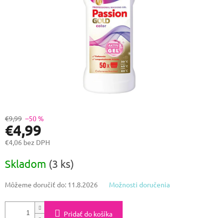
€9,99
–50 %
€4,99
€4,06 bez DPH
Jednotková
Skladom
(3 ks)
cena:
Môžeme doručiť do:
11.8.2026
Možnosti doručenia
Pridať do košíka