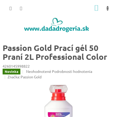
Prejsť
NÁKU
na
obsah
KOŠÍK
Passion Gold Prací gél 50
Praní 2L Professional Color
4260145998822
Priemerné
Neohodnotené
Podrobnosti hodnotenia
Novinka
hodnotenie
Značka:
Passion Gold
produktu
je
0,0
z
5
hviezdičiek.