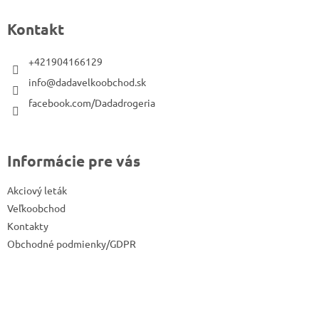
p
Kontakt
ä
t
+421904166129
i
info@dadavelkoobchod.sk
e
facebook.com/Dadadrogeria
Informácie pre vás
Akciový leták
Veľkoobchod
Kontakty
Obchodné podmienky/GDPR