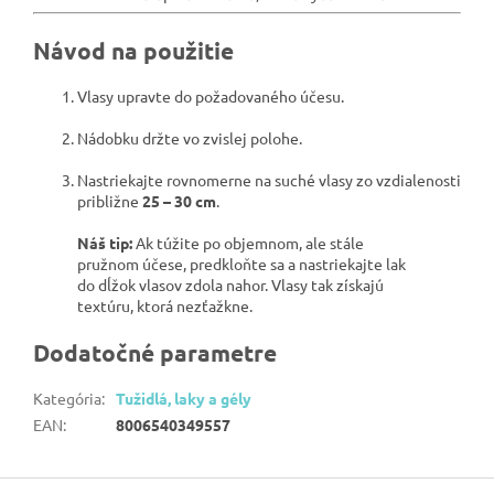
Návod na použitie
Vlasy upravte do požadovaného účesu.
Nádobku držte vo zvislej polohe.
Nastriekajte rovnomerne na suché vlasy zo vzdialenosti
približne
25 – 30 cm
.
Náš tip:
Ak túžite po objemnom, ale stále
pružnom účese, predkloňte sa a nastriekajte lak
do dĺžok vlasov zdola nahor. Vlasy tak získajú
textúru, ktorá nezťažkne.
Dodatočné parametre
Kategória
:
Tužidlá, laky a gély
EAN
:
8006540349557
Z