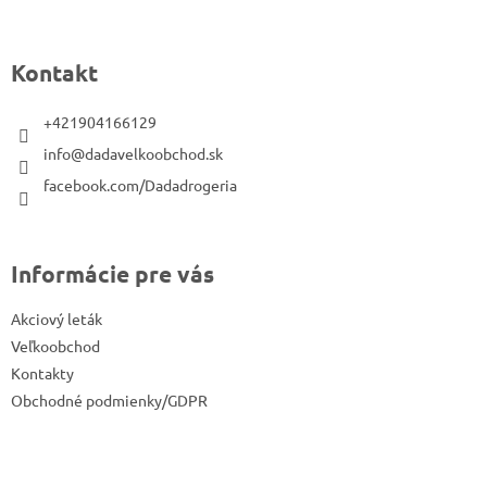
á
p
Kontakt
ä
t
+421904166129
i
info@dadavelkoobchod.sk
e
facebook.com/Dadadrogeria
Informácie pre vás
Akciový leták
Veľkoobchod
Kontakty
Obchodné podmienky/GDPR