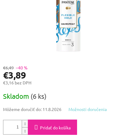
€6,49
–40 %
€3,89
€3,16 bez DPH
Jednotková
Skladom
(6 ks)
cena:
Môžeme doručiť do:
11.8.2026
Možnosti doručenia
Pridať do košíka