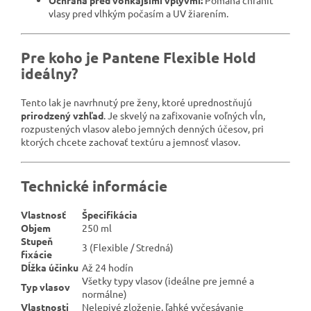
Ochrana pred vonkajšími vplyvmi:
Pomáha chrániť
vlasy pred vlhkým počasím a UV žiarením.
Pre koho je Pantene Flexible Hold
ideálny?
Tento lak je navrhnutý pre ženy, ktoré uprednostňujú
prirodzený vzhľad
. Je skvelý na zafixovanie voľných vĺn,
rozpustených vlasov alebo jemných denných účesov, pri
ktorých chcete zachovať textúru a jemnosť vlasov.
Technické informácie
Vlastnosť
Špecifikácia
Objem
250 ml
Stupeň
3 (Flexible / Stredná)
fixácie
Dĺžka účinku
Až 24 hodín
Všetky typy vlasov (ideálne pre jemné a
Typ vlasov
normálne)
Vlastnosti
Nelepivé zloženie, ľahké vyčesávanie