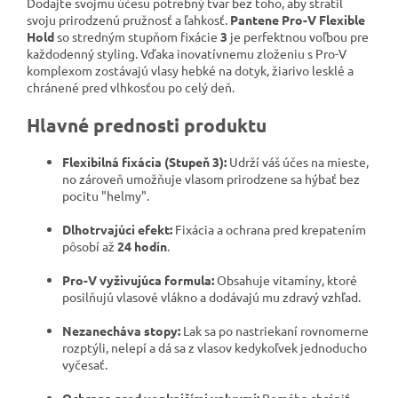
Dodajte svojmu účesu potrebný tvar bez toho, aby stratil
svoju prirodzenú pružnosť a ľahkosť.
Pantene Pro-V Flexible
Hold
so stredným stupňom fixácie
3
je perfektnou voľbou pre
každodenný styling. Vďaka inovatívnemu zloženiu s Pro-V
komplexom zostávajú vlasy hebké na dotyk, žiarivo lesklé a
chránené pred vlhkosťou po celý deň.
Hlavné prednosti produktu
Flexibilná fixácia (Stupeň 3):
Udrží váš účes na mieste,
no zároveň umožňuje vlasom prirodzene sa hýbať bez
pocitu "helmy".
Dlhotrvajúci efekt:
Fixácia a ochrana pred krepatením
pôsobí až
24 hodín
.
Pro-V vyživujúca formula:
Obsahuje vitamíny, ktoré
posilňujú vlasové vlákno a dodávajú mu zdravý vzhľad.
Nezanecháva stopy:
Lak sa po nastriekaní rovnomerne
rozptýli, nelepí a dá sa z vlasov kedykoľvek jednoducho
vyčesať.