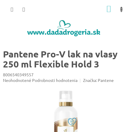
Prejsť
NÁKU
na
obsah
KOŠÍK
Pantene Pro-V lak na vlasy
250 ml Flexible Hold 3
8006540349557
Priemerné
Neohodnotené
Podrobnosti hodnotenia
Značka:
Pantene
hodnotenie
produktu
je
0,0
z
5
hviezdičiek.