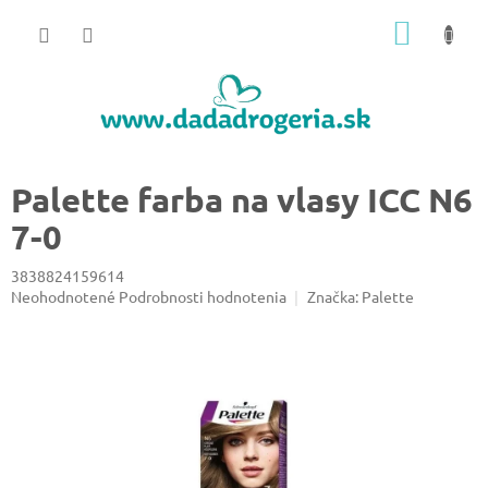
Prejsť
NÁKU
na
obsah
KOŠÍK
Palette farba na vlasy ICC N6
7-0
3838824159614
Priemerné
Neohodnotené
Podrobnosti hodnotenia
Značka:
Palette
hodnotenie
produktu
je
0,0
z
5
hviezdičiek.