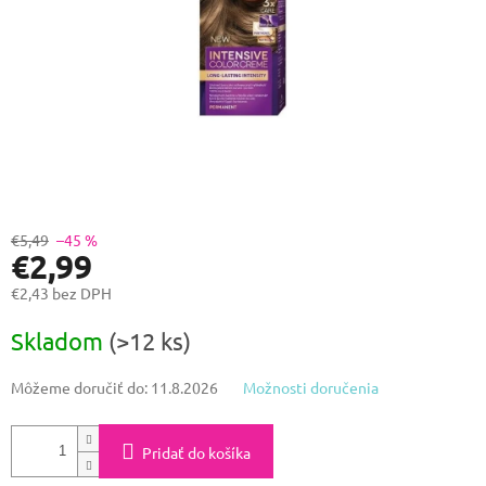
€5,49
–45 %
€2,99
€2,43 bez DPH
Jednotková
Skladom
(>12 ks)
cena:
Môžeme doručiť do:
11.8.2026
Možnosti doručenia
Pridať do košíka