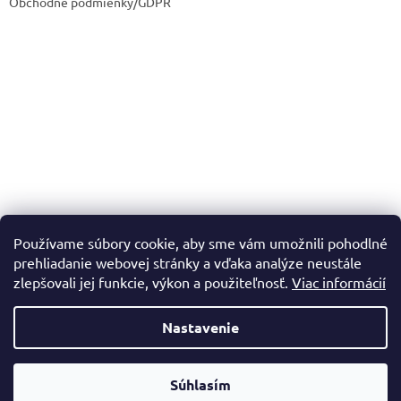
Obchodné podmienky/GDPR
Používame súbory cookie, aby sme vám umožnili pohodlné
prehliadanie webovej stránky a vďaka analýze neustále
zlepšovali jej funkcie, výkon a použiteľnosť.
Viac informácií
Nastavenie
Vytvoril Shoptet
Súhlasím
Copyright 2026
Dadadrogeria.sk
. Všetky práva vyhradené.
Doprava zadarmo nad 60€ a do 20kg!