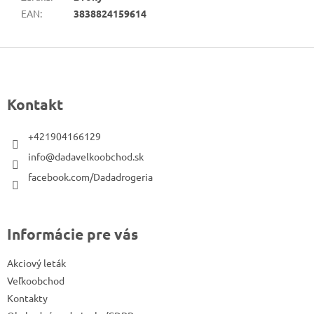
EAN
:
3838824159614
Z
á
p
Kontakt
ä
t
+421904166129
i
info@dadavelkoobchod.sk
e
facebook.com/Dadadrogeria
Informácie pre vás
Akciový leták
Veľkoobchod
Kontakty