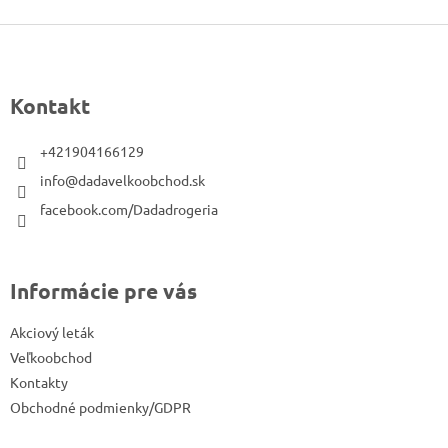
Z
á
p
Kontakt
ä
t
+421904166129
i
info@dadavelkoobchod.sk
e
facebook.com/Dadadrogeria
Informácie pre vás
Akciový leták
Veľkoobchod
Kontakty
Obchodné podmienky/GDPR