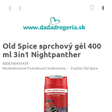
Prejsť
NÁKU
na
obsah
KOŠÍK
Old Spice sprchový gél 400
ml 3in1 Nightpanther
8006540456439
Priemerné
Neohodnotené
Podrobnosti hodnotenia
Značka:
Old Spice
hodnotenie
produktu
je
0,0
z
5
hviezdičiek.