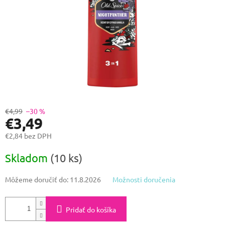
€4,99
–30 %
€3,49
€2,84 bez DPH
Jednotková
Skladom
(10 ks)
cena:
Môžeme doručiť do:
11.8.2026
Možnosti doručenia
Pridať do košíka