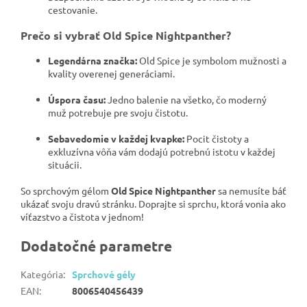
cestovanie.
Prečo si vybrať Old Spice Nightpanther?
Legendárna značka:
Old Spice je symbolom mužnosti a
kvality overenej generáciami.
Úspora času:
Jedno balenie na všetko, čo moderný
muž potrebuje pre svoju čistotu.
Sebavedomie v každej kvapke:
Pocit čistoty a
exkluzívna vôňa vám dodajú potrebnú istotu v každej
situácii.
So sprchovým gélom
Old Spice Nightpanther
sa nemusíte báť
ukázať svoju dravú stránku. Doprajte si sprchu, ktorá vonia ako
víťazstvo a čistota v jednom!
Dodatočné parametre
Kategória
:
Sprchové gély
EAN
:
8006540456439