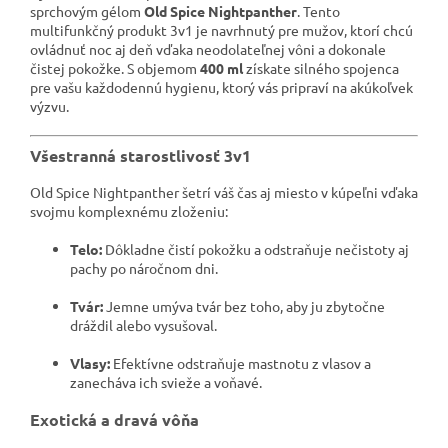
sprchovým gélom
Old Spice Nightpanther
. Tento
multifunkčný produkt 3v1 je navrhnutý pre mužov, ktorí chcú
ovládnuť noc aj deň vďaka neodolateľnej vôni a dokonale
čistej pokožke. S objemom
400 ml
získate silného spojenca
pre vašu každodennú hygienu, ktorý vás pripraví na akúkoľvek
výzvu.
Všestranná starostlivosť 3v1
Old Spice Nightpanther šetrí váš čas aj miesto v kúpeľni vďaka
svojmu komplexnému zloženiu:
Telo:
Dôkladne čistí pokožku a odstraňuje nečistoty aj
pachy po náročnom dni.
Tvár:
Jemne umýva tvár bez toho, aby ju zbytočne
dráždil alebo vysušoval.
Vlasy:
Efektívne odstraňuje mastnotu z vlasov a
zanecháva ich svieže a voňavé.
Exotická a dravá vôňa