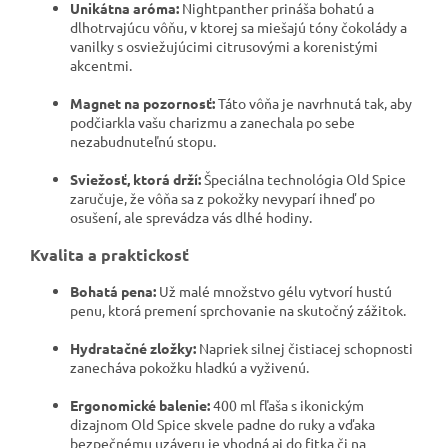
Unikátna aróma:
Nightpanther prináša bohatú a
dlhotrvajúcu vôňu, v ktorej sa miešajú tóny čokolády a
vanilky s osviežujúcimi citrusovými a korenistými
akcentmi.
Magnet na pozornosť:
Táto vôňa je navrhnutá tak, aby
podčiarkla vašu charizmu a zanechala po sebe
nezabudnuteľnú stopu.
Sviežosť, ktorá drží:
Špeciálna technológia Old Spice
zaručuje, že vôňa sa z pokožky nevyparí ihneď po
osušení, ale sprevádza vás dlhé hodiny.
Kvalita a praktickosť
Bohatá pena:
Už malé množstvo gélu vytvorí hustú
penu, ktorá premení sprchovanie na skutočný zážitok.
Hydratačné zložky:
Napriek silnej čistiacej schopnosti
zanecháva pokožku hladkú a vyživenú.
Ergonomické balenie:
400 ml fľaša s ikonickým
dizajnom Old Spice skvele padne do ruky a vďaka
bezpečnému uzáveru je vhodná aj do fitka či na