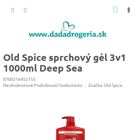
Prejsť
NÁKU
na
obsah
KOŠÍK
Old Spice sprchový gél 3v1
1000ml Deep Sea
8700216452755
Priemerné
Neohodnotené
Podrobnosti hodnotenia
Značka:
Old Spice
hodnotenie
produktu
je
0,0
z
5
hviezdičiek.