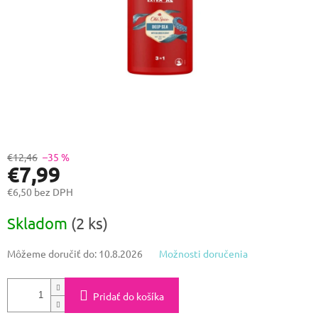
€12,46
–35 %
€7,99
€6,50 bez DPH
Jednotková
Skladom
(2 ks)
cena:
Môžeme doručiť do:
10.8.2026
Možnosti doručenia
Pridať do košíka