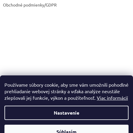
Obchodné podmienky/GDPR
Používame súbory cookie, aby sme vám umožnili pohodlné
prehliadanie webovej stránky a vďaka analýze neustále
zlepšovali jej funkcie, výkon a použiteľnosť.
Viac informácií
Nastavenie
Vytvoril Shoptet
Súhlasím
Copyright 2026
Dadadrogeria.sk
. Všetky práva vyhradené.