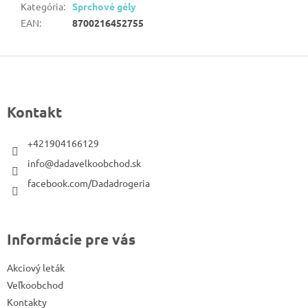
Kategória
:
Sprchové gély
EAN
:
8700216452755
Z
á
p
Kontakt
ä
t
+421904166129
i
info@dadavelkoobchod.sk
e
facebook.com/Dadadrogeria
Informácie pre vás
Akciový leták
Veľkoobchod
Kontakty