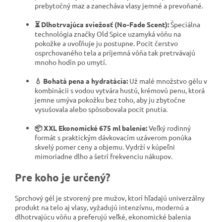
prebytočný maz a zanecháva vlasy jemné a prevoňané.
⏳ Dlhotrvajúca sviežosť (No-Fade Scent):
Špeciálna
technológia značky Old Spice uzamyká vôňu na
pokožke a uvoľňuje ju postupne. Pocit čerstvo
osprchovaného tela a príjemná vôňa tak pretrvávajú
mnoho hodín po umytí.
💧 Bohatá pena a hydratácia:
Už malé množstvo gélu v
kombinácii s vodou vytvára hustú, krémovú penu, ktorá
jemne umýva pokožku bez toho, aby ju zbytočne
vysušovala alebo spôsobovala pocit pnutia.
📦 XXL Ekonomické 675 ml balenie:
Veľký rodinný
formát s praktickým dávkovacím uzáverom ponúka
skvelý pomer ceny a objemu. Vydrží v kúpeľni
mimoriadne dlho a šetrí frekvenciu nákupov.
Pre koho je určený?
Sprchový gél je stvorený pre mužov, ktorí hľadajú univerzálny
produkt na telo aj vlasy, vyžadujú intenzívnu, modernú a
dlhotrvajúcu vôňu a preferujú veľké, ekonomické balenia