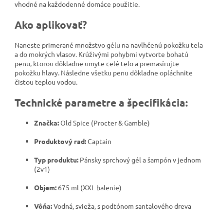
vhodné na každodenné domáce použitie.
Ako aplikovať?
Naneste primerané množstvo gélu na navlhčenú pokožku tela
a do mokrých vlasov. Krúživými pohybmi vytvorte bohatú
penu, ktorou dôkladne umyte celé telo a premasírujte
pokožku hlavy. Následne všetku penu dôkladne opláchnite
čistou teplou vodou.
Technické parametre a špecifikácia:
Značka:
Old Spice (Procter & Gamble)
Produktový rad:
Captain
Typ produktu:
Pánsky sprchový gél a šampón v jednom
(2v1)
Objem:
675 ml (XXL balenie)
Vôňa:
Vodná, svieža, s podtónom santalového dreva