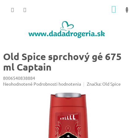
Prejsť
NÁKU
na
obsah
KOŠÍK
Old Spice sprchový gé 675
ml Captain
8006540838884
Priemerné
Neohodnotené
Podrobnosti hodnotenia
Značka:
Old Spice
hodnotenie
produktu
je
0,0
z
5
hviezdičiek.