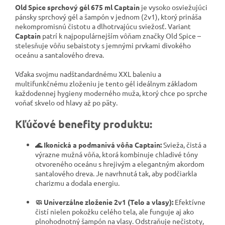
Old Spice sprchový gél 675 ml Captain
je vysoko osviežujúci
pánsky sprchový gél a šampón v jednom (2v1), ktorý prináša
nekompromisnú čistotu a dlhotrvajúcu sviežosť. Variant
Captain
patrí k najpopulárnejším vôňam značky Old Spice –
stelesňuje vôňu sebaistoty s jemnými prvkami divokého
oceánu a santalového dreva.
Vďaka svojmu nadštandardnému XXL baleniu a
multifunkčnému zloženiu je tento gél ideálnym základom
každodennej hygieny moderného muža, ktorý chce po sprche
voňať skvelo od hlavy až po päty.
Kľúčové benefity produktu:
🌊 Ikonická a podmanivá vôňa Captain:
Svieža, čistá a
výrazne mužná vôňa, ktorá kombinuje chladivé tóny
otvoreného oceánu s hrejivým a elegantným akordom
santalového dreva. Je navrhnutá tak, aby podčiarkla
charizmu a dodala energiu.
🧼 Univerzálne zloženie 2v1 (Telo a vlasy):
Efektívne
čistí nielen pokožku celého tela, ale funguje aj ako
plnohodnotný šampón na vlasy. Odstraňuje nečistoty,