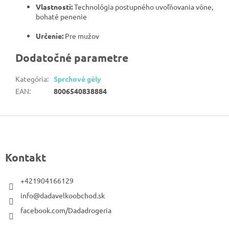
Vlastnosti:
Technológia postupného uvoľňovania vône,
bohaté penenie
Určenie:
Pre mužov
Dodatočné parametre
Kategória
:
Sprchové gély
EAN
:
8006540838884
Z
á
p
Kontakt
ä
t
+421904166129
i
info@dadavelkoobchod.sk
e
facebook.com/Dadadrogeria