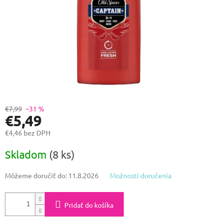
€7,99
–31 %
€5,49
€4,46 bez DPH
Jednotková
Skladom
(8 ks)
cena:
Môžeme doručiť do:
11.8.2026
Možnosti doručenia
Pridať do košíka