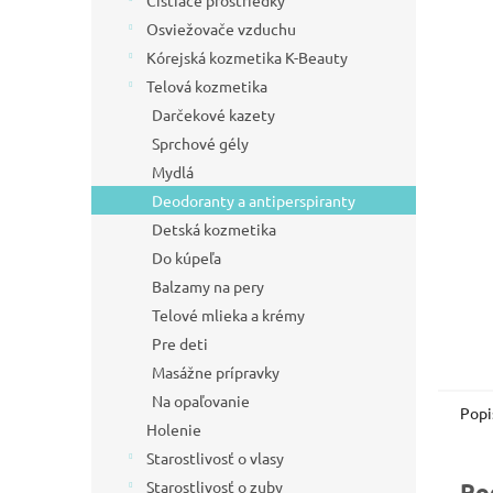
Čistiace prostriedky
l
Osviežovače vzduchu
Kórejská kozmetika K-Beauty
Telová kozmetika
Darčekové kazety
Sprchové gély
Mydlá
Deodoranty a antiperspiranty
Detská kozmetika
Do kúpeľa
Balzamy na pery
Telové mlieka a krémy
Pre deti
Masážne prípravky
Na opaľovanie
Popi
Holenie
Starostlivosť o vlasy
Starostlivosť o zuby
Po