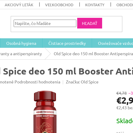
AKCIOVÝ LETÁK
VEĽKOOBCHOD
KONTAKTY
OBCHOD
HĽADAŤ
Osobná hygiena
Čistiace prostriedky
Osviežovače vzdu
anty a antiperspiranty
Old Spice deo 150 ml Booster Antiperspir
 Spice deo 150 ml Booster Ant
rné
notené
Podrobnosti hodnotenia
Značka:
Old Spice
enie
u
€4,78
–
€2,
€2,43 b
Jednotk
Skla
iek.
cena: