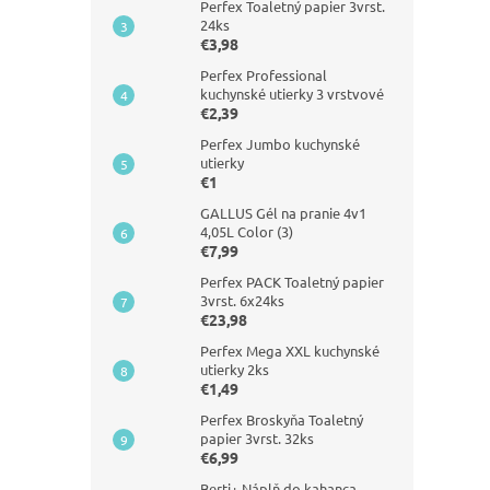
Perfex Toaletný papier 3vrst.
24ks
€3,98
Perfex Professional
kuchynské utierky 3 vrstvové
€2,39
Perfex Jumbo kuchynské
utierky
€1
GALLUS Gél na pranie 4v1
4,05L Color (3)
€7,99
Perfex PACK Toaletný papier
3vrst. 6x24ks
€23,98
Perfex Mega XXL kuchynské
utierky 2ks
€1,49
Perfex Broskyňa Toaletný
papier 3vrst. 32ks
€6,99
Berti+ Náplň do kahanca