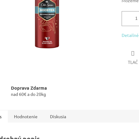
Môžeme d
Detailné
TLAČ
Doprava Zdarma
nad 60€ a do 20kg
s
Hodnotenie
Diskusia
drobný popis