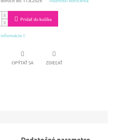
oručiť do:
11.8.2026
Možnosti doručenia
Pridať do košíka
 informácie
OPÝTAŤ SA
ZDIEĽAŤ
Dodatočné parametre