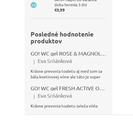
doba horenia 3 dni
€0,99
Posledné hodnotenie
produktov
GO! WC gel ROSE & MAGNOLIA 750ml
Eva Srňánková
|
Hodnotenie produktu je 5 z 5 hviezdičiek.
Krásne prevonia toaletu aj med som sa
bála kvetinovej vône ale táto je super
GO! WC gel FRESH ACTIVE OCEÁN 750ml
Eva Srňánková
|
Hodnotenie produktu je 5 z 5 hviezdičiek.
Krásne prevonia toaletu svieža vôňa
Z
á