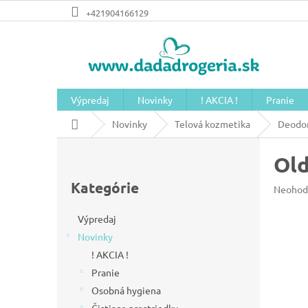
Prejsť
+421904166129
na
obsah
Výpredaj
Novinky
! AKCIA !
Pranie
Domov
Novinky
Telová kozmetika
Deodor
B
Old
o
Preskočiť
č
kategórie
Kategórie
Prieme
Neohod
n
hodnot
produkt
ý
Výpredaj
je
Novinky
p
0,0
z
! AKCIA !
a
5
Pranie
n
hviezdič
Osobná hygiena
e