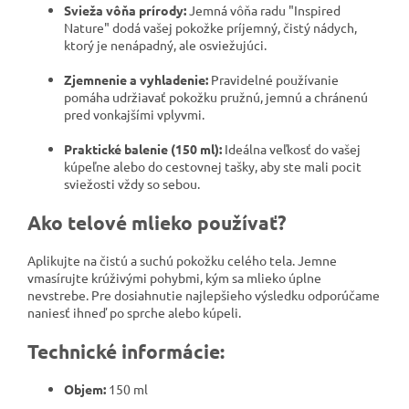
Svieža vôňa prírody:
Jemná vôňa radu "Inspired
Nature" dodá vašej pokožke príjemný, čistý nádych,
ktorý je nenápadný, ale osviežujúci.
Zjemnenie a vyhladenie:
Pravidelné používanie
pomáha udržiavať pokožku pružnú, jemnú a chránenú
pred vonkajšími vplyvmi.
Praktické balenie (150 ml):
Ideálna veľkosť do vašej
kúpeľne alebo do cestovnej tašky, aby ste mali pocit
sviežosti vždy so sebou.
Ako telové mlieko používať?
Aplikujte na čistú a suchú pokožku celého tela. Jemne
vmasírujte krúživými pohybmi, kým sa mlieko úplne
nevstrebe. Pre dosiahnutie najlepšieho výsledku odporúčame
naniesť ihneď po sprche alebo kúpeli.
Technické informácie:
Objem:
150 ml