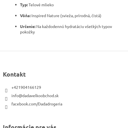
Typ:
Telové mlieko
Vôňa:
Inspired Nature (svieža, prírodná, čistá)
Určenie:
Na každodennú hydratáciu všetkých typov
pokožky
Z
á
p
Kontakt
ä
t
+421904166129
i
info@dadavelkoobchod.sk
e
facebook.com/Dadadrogeria
Informácie pre vás