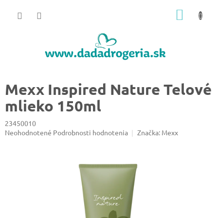
Prejsť
NÁKU
na
obsah
KOŠÍK
Mexx Inspired Nature Telové
mlieko 150ml
23450010
Priemerné
Neohodnotené
Podrobnosti hodnotenia
Značka:
Mexx
hodnotenie
produktu
je
0,0
z
5
hviezdičiek.