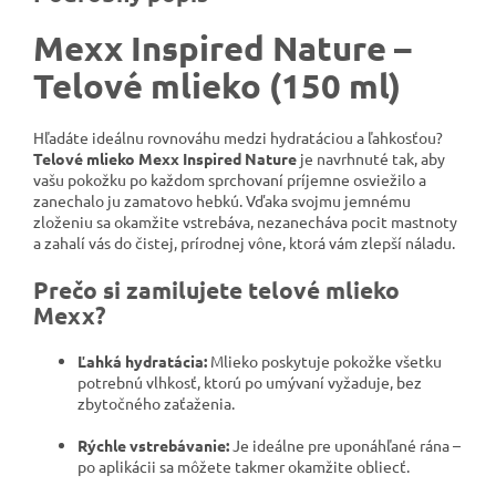
Mexx Inspired Nature –
Telové mlieko (150 ml)
Hľadáte ideálnu rovnováhu medzi hydratáciou a ľahkosťou?
Telové mlieko Mexx Inspired Nature
je navrhnuté tak, aby
vašu pokožku po každom sprchovaní príjemne osviežilo a
zanechalo ju zamatovo hebkú. Vďaka svojmu jemnému
zloženiu sa okamžite vstrebáva, nezanecháva pocit mastnoty
a zahalí vás do čistej, prírodnej vône, ktorá vám zlepší náladu.
Prečo si zamilujete telové mlieko
Mexx?
Ľahká hydratácia:
Mlieko poskytuje pokožke všetku
potrebnú vlhkosť, ktorú po umývaní vyžaduje, bez
zbytočného zaťaženia.
Rýchle vstrebávanie:
Je ideálne pre uponáhľané rána –
po aplikácii sa môžete takmer okamžite obliecť.