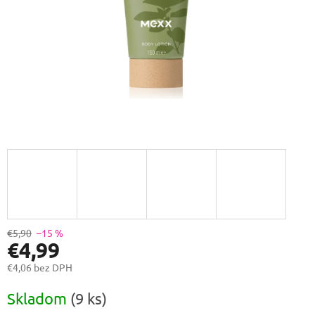
€5,90
–15 %
€4,99
€4,06 bez DPH
Jednotková
Skladom
(9 ks)
cena: