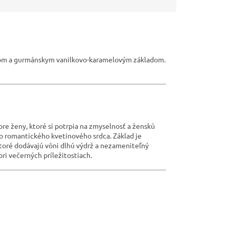
dom a gurmánskym vanilkovo-karamelovým základom.
 pre ženy, ktoré si potrpia na zmyselnosť a ženskú
o romantického kvetinového srdca. Základ je
ktoré dodávajú vôni dlhú výdrž a nezameniteľný
ri večerných príležitostiach.