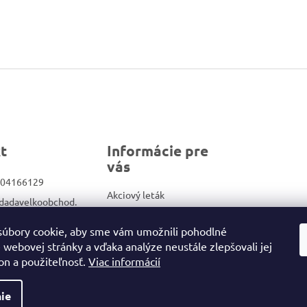
t
Informácie pre
vás
04166129
Akciový leták
dadavelkoobchod.
Veľkoobchod
Kontakty
úbory cookie, aby sme vám umožnili pohodlné
ook.com/Dadadrog
 webovej stránky a vďaka analýze neustále zlepšovali jej
Obchodné podmienky/GDPR
on a použiteľnosť.
Viac informácií
ie
ené.