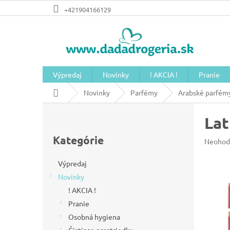
Prejsť
+421904166129
na
obsah
Výpredaj
Novinky
! AKCIA !
Pranie
Domov
Novinky
Parfémy
Arabské parfém
B
Lat
o
Preskočiť
č
kategórie
Kategórie
Prieme
Neohod
n
hodnot
produkt
ý
Výpredaj
je
Novinky
p
0,0
z
! AKCIA !
a
5
Pranie
n
hviezdič
Osobná hygiena
e