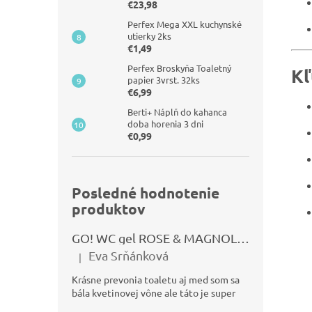
€23,98
Perfex Mega XXL kuchynské
utierky 2ks
€1,49
Perfex Broskyňa Toaletný
Kľ
papier 3vrst. 32ks
€6,99
Berti+ Náplň do kahanca
doba horenia 3 dni
€0,99
Posledné hodnotenie
produktov
GO! WC gel ROSE & MAGNOLIA 750ml
Eva Srňánková
|
Hodnotenie produktu je 5 z 5 hviezdičiek.
Krásne prevonia toaletu aj med som sa
bála kvetinovej vône ale táto je super