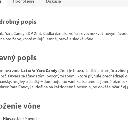
s
Hodnotenie
Diskusia
drobný popis
afa Yara Candy EDP 2ml. Sladká dámska vôňa s ovocno-kvetinovým úvo
lna pre ženy, ktoré milujú jemné, hravé a sladké vône.
avný popis
umová voda
Lattafa Yara Candy
(2ml) je hravá, sladká a očarujúca vôňa
osť. Otvára sa šťavnatými ovocnými tónmi, ktoré plynule prechádzajú d
ánsky, hrejivý a sladký – dominuje mu vanilka, karamel a jemné pižmo, 
akter. Yara Candy je ideálna na každodenné nosenie, no dokáže očariť aj p
oženie vône
Hlava:
sladké ovocie