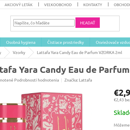
AKCIOVÝ LETÁK
VEĽKOOBCHOD
KONTAKTY
OBCHOD
HĽADAŤ
Osobná hygiena
Čistiace prostriedky
Osviežovače vzdu
y
Vzorky
Lattafa Yara Candy Eau de Parfum VZORKA 2ml
tafa Yara Candy Eau de Parf
rné
notené
Podrobnosti hodnotenia
Značka:
Lattafa
enie
€2,
u
€2,43 b
Jednotk
Skla
cena:
iek.
Môžeme d