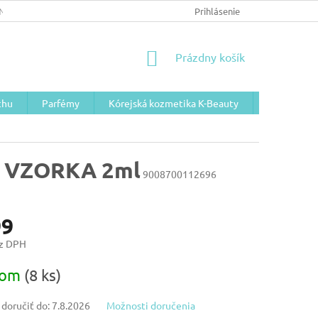
NÉ PODMIENKY/GDPR
Prihlásenie
NÁKUPNÝ
Prázdny košík
KOŠÍK
chu
Parfémy
Kórejská kozmetika K-Beauty
Telová koz
um VZORKA 2ml
9008700112696
99
ez DPH
ová
dom
(8 ks)
oručiť do:
7.8.2026
Možnosti doručenia