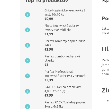
Top 10 produktov
Popi
Grite Hygienické vreckovky 3
vrst. 10x10 ks
Po
€0,99
Finito Kuchynské utierky
Latt
2vrstvové Midi 2ks
Ideá
€1,19
Perfex Toaletný papier 3vrst.
24ks
Hl
€3,98
Perfex Jumbo kuchynské
Parf
utierky
€1
jemn
gurm
Perfex Professional
char
kuchynské utierky 3 vrstvové
€2,39
GALLUS Gél na pranie 4v1
Zl
4,05L Color (3)
€7,99
Perfex PACK Toaletný papier
3vrst. 6x24ks