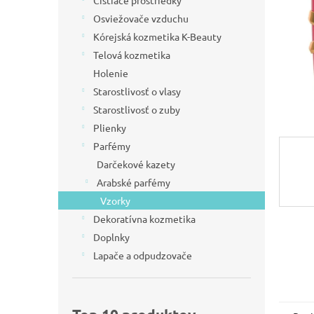
Čistiace prostriedky
l
Osviežovače vzduchu
Kórejská kozmetika K-Beauty
Telová kozmetika
Holenie
Starostlivosť o vlasy
Starostlivosť o zuby
Plienky
Parfémy
Darčekové kazety
Arabské parfémy
Vzorky
Dekoratívna kozmetika
Doplnky
Lapače a odpudzovače