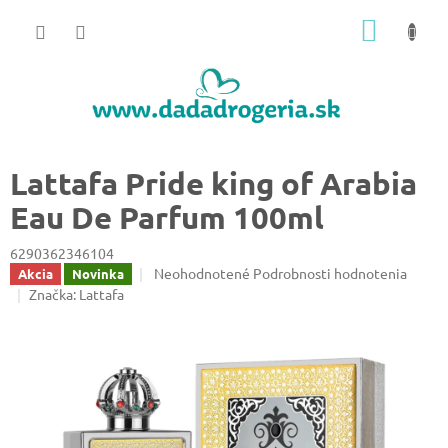
Prejsť
NÁKU
na
obsah
KOŠÍK
Lattafa Pride king of Arabia
Eau De Parfum 100ml
6290362346104
Priemerné
Neohodnotené
Podrobnosti hodnotenia
Akcia
Novinka
hodnotenie
Značka:
Lattafa
produktu
je
0,0
z
5
hviezdičiek.