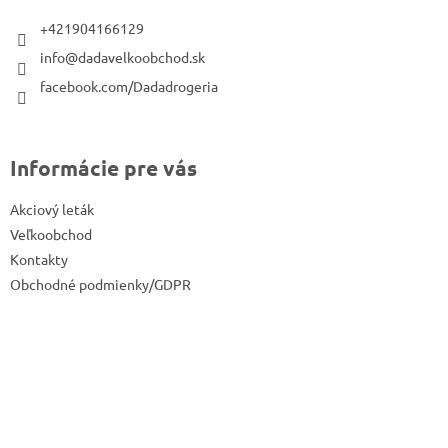
t
+421904166129
i
info@dadavelkoobchod.sk
e
facebook.com/Dadadrogeria
Informácie pre vás
Akciový leták
Veľkoobchod
Kontakty
Obchodné podmienky/GDPR