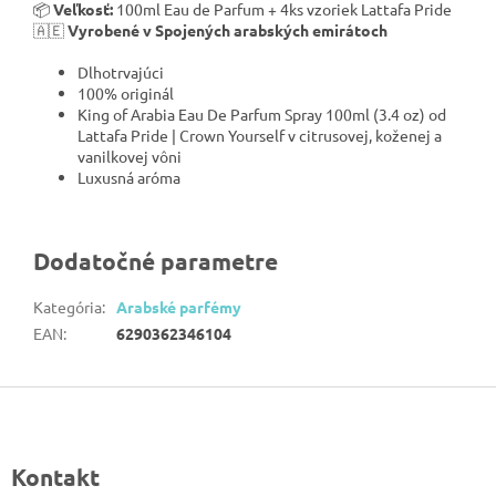
📦
Veľkosť:
100ml Eau de Parfum + 4ks vzoriek Lattafa Pride
🇦🇪
Vyrobené v Spojených arabských emirátoch
Dlhotrvajúci
100% originál
King of Arabia Eau De Parfum Spray 100ml (3.4 oz) od
Lattafa Pride | Crown Yourself v citrusovej, koženej a
vanilkovej vôni
Luxusná aróma
Dodatočné parametre
Kategória
:
Arabské parfémy
EAN
:
6290362346104
Z
á
p
Kontakt
ä