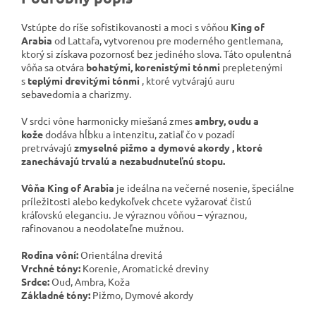
Vstúpte do ríše sofistikovanosti a moci s vôňou
King of
Arabia
od Lattafa, vytvorenou pre moderného gentlemana,
ktorý si získava pozornosť bez jediného slova. Táto opulentná
vôňa sa otvára
bohatými, korenistými tónmi
prepletenými
s
teplými drevitými tónmi
, ktoré vytvárajú auru
sebavedomia a charizmy.
V srdci vône harmonicky miešaná zmes
ambry, oudu a
kože
dodáva hĺbku a intenzitu, zatiaľ čo
v pozadí
pretrvávajú
zmyselné pižmo a dymové akordy , ktoré
zanechávajú trvalú a nezabudnuteľnú stopu.
Vôňa King of Arabia
je ideálna na večerné nosenie, špeciálne
príležitosti alebo kedykoľvek chcete vyžarovať čistú
kráľovskú eleganciu.
Je výraznou vôňou – výraznou,
rafinovanou a neodolateľne mužnou.
Rodina vôní:
Orientálna drevitá
Vrchné tóny:
Korenie, Aromatické dreviny
Srdce:
Oud, Ambra, Koža
Základné tóny:
Pižmo, Dymové akordy