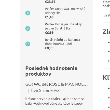
akce
€23,98
posk
Perfex Mega XXL kuchynské
utierky 2ks
Ideá
€1,49
Perfex Broskyňa Toaletný
papier 3vrst. 32ks
Zl
€6,99
Berti+ Náplň do kahanca
doba horenia 3 dni
€0,99
Posledné hodnotenie
produktov
Kľ
GO! WC gel ROSE & MAGNOLIA 750ml
Eva Srňánková
|
Hodnotenie produktu je 5 z 5 hviezdičiek.
Krásne prevonia toaletu aj med som sa
bála kvetinovej vône ale táto je super