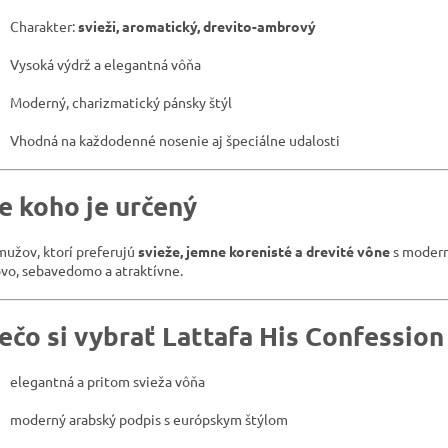
Charakter:
svieži, aromatický, drevito-ambrový
Vysoká výdrž a elegantná vôňa
Moderný, charizmatický pánsky štýl
Vhodná na každodenné nosenie aj špeciálne udalosti
e koho je určený
mužov, ktorí preferujú
svieže, jemne korenisté a drevité vône
s modern
ovo, sebavedomo a atraktívne.
ečo si vybrať Lattafa His Confession
elegantná a pritom svieža vôňa
moderný arabský podpis s európskym štýlom