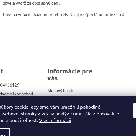
skvelá výdrž za dostupnú cenu
ideálna vôňa do každodenného života aj na špeciálne príležitosti
t
Informácie pre
vás
04166129
Akciový leták
dadavelkoobchod.
Veľkoobchod
Kontakty
úbory cookie, aby sme vám umožnili pohodlné
ook.com/Dadadrog
 webovej stránky a vďaka analýze neustále zlepšovali jej
Obchodné podmienky/GDPR
on a použiteľnosť.
Viac informácií
ie