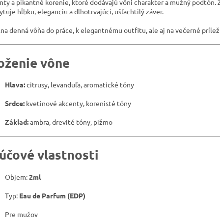
nty a pikantné korenie, ktoré dodávajú vôni charakter a mužný podtón. 
ytuje hĺbku, eleganciu a dlhotrvajúci, ušľachtilý záver.
lna denná vôňa do práce, k elegantnému outfitu, ale aj na večerné prílež
oženie vône
Hlava:
citrusy, levanduľa, aromatické tóny
Srdce:
kvetinové akcenty, korenisté tóny
Základ:
ambra, drevité tóny, pižmo
účové vlastnosti
Objem:
2ml
Typ:
Eau de Parfum (EDP)
Pre mužov