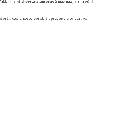
Základ tvorí
drevitá a ambrová esencia
, ktorá vôni
itosti, keď chcete pôsobiť upravene a príťažlivo.