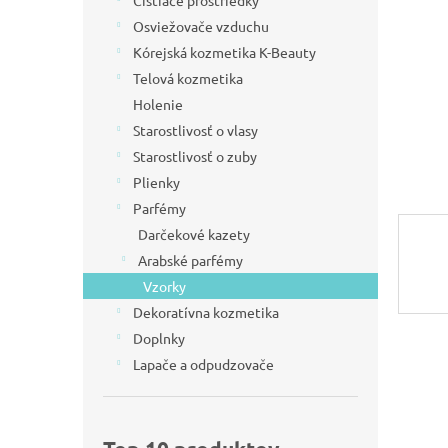
Čistiace prostriedky
l
Osviežovače vzduchu
Kórejská kozmetika K-Beauty
Telová kozmetika
Holenie
Starostlivosť o vlasy
Starostlivosť o zuby
Plienky
Parfémy
Darčekové kazety
Arabské parfémy
Vzorky
Dekoratívna kozmetika
Doplnky
Lapače a odpudzovače