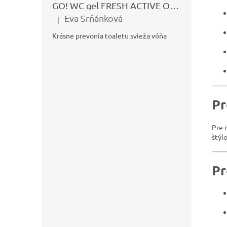
GO! WC gel FRESH ACTIVE OCEÁN 750ml
Eva Srňánková
|
Hodnotenie produktu je 5 z 5 hviezdičiek.
Krásne prevonia toaletu svieža vôňa
Pr
Pre 
štýl
Pr