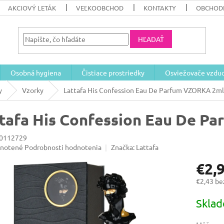
AKCIOVÝ LETÁK
VEĽKOOBCHOD
KONTAKTY
OBCHOD
HĽADAŤ
Osobná hygiena
Čistiace prostriedky
Osviežovače vzdu
y
Vzorky
Lattafa His Confession Eau De Parfum VZORKA 2ml
tafa His Confession Eau De P
0112729
rné
notené
Podrobnosti hodnotenia
Značka:
Lattafa
enie
€2,
u
€2,43 b
Jednotk
Skla
cena:
iek.