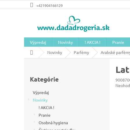
Prejsť
+421904166129
na
obsah
Výpredaj
Novinky
! AKCIA !
Pranie
Domov
Novinky
Parfémy
Arabské parfém
B
Lat
o
Preskočiť
č
kategórie
Kategórie
900870
n
Prieme
Neohod
hodnot
ý
Výpredaj
produkt
Novinky
p
je
0,0
! AKCIA !
a
z
Pranie
n
5
Osobná hygiena
hviezdič
e