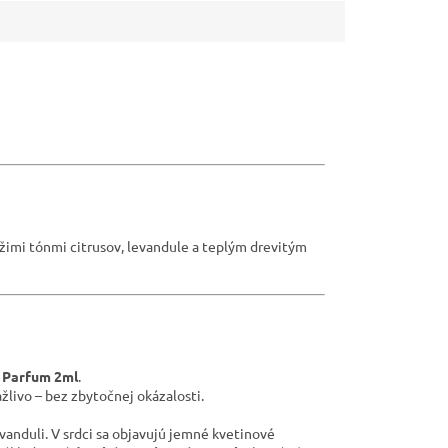
ežimi tónmi citrusov, levandule a teplým drevitým
e Parfum 2ml
.
žlivo – bez zbytočnej okázalosti.
vanduli. V srdci sa objavujú jemné kvetinové