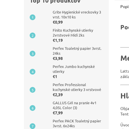
Top 10 produktov
Popi
Grite Hygienické vreckovky 3
vrst. 10x10 ks
€0,99
Po
Finito Kuchynské utierky
2vrstvové Midi 2ks
€1,19
Perfex Toaletný papier 3vrst.
24ks
Me
€3,98
Perfex Jumbo kuchynské
Latt
utierky
€1
zákl
Perfex Professional
kuchynské utierky 3 vrstvové
Hl
€2,39
GALLUS Gél na pranie 4v1
4,05L Color (3)
Obja
€7,99
Tent
Perfex PACK Toaletný papier
Úvod
3vrst. 6x24ks