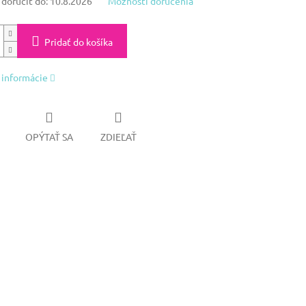
oručiť do:
10.8.2026
Možnosti doručenia
Pridať do košíka
 informácie
OPÝTAŤ SA
ZDIEĽAŤ