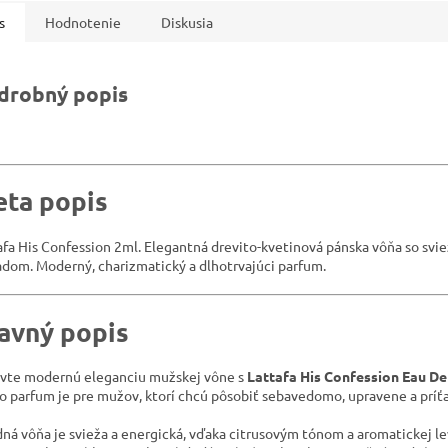
s
Hodnotenie
Diskusia
drobný popis
ta popis
afa His Confession 2ml. Elegantná drevito-kvetinová pánska vôňa so svi
adom. Moderný, charizmatický a dlhotrvajúci parfum.
avný popis
vte modernú eleganciu mužskej vône s
Lattafa His Confession Eau D
o parfum je pre mužov, ktorí chcú pôsobiť sebavedomo, upravene a príťa
ná vôňa je svieža a energická, vďaka citrusovým tónom a aromatickej le