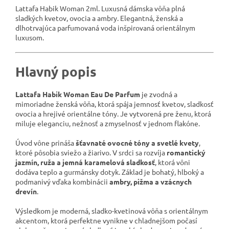
Lattafa Habik Woman 2ml. Luxusná dámska vôňa plná
sladkých kvetov, ovocia a ambry. Elegantná, ženská a
dlhotrvajúca parfumovaná voda inšpirovaná orientálnym
luxusom.
Hlavný popis
Lattafa Habik Woman Eau De Parfum
je zvodná a
mimoriadne ženská vôňa, ktorá spája jemnosť kvetov, sladkosť
ovocia a hrejivé orientálne tóny. Je vytvorená pre ženu, ktorá
miluje eleganciu, nežnosť a zmyselnosť v jednom flakóne.
Úvod vône prináša
šťavnaté ovocné tóny a svetlé kvety
,
ktoré pôsobia sviežo a žiarivo. V srdci sa rozvíja
romantický
jazmín, ruža a jemná karamelová sladkosť
, ktorá vôni
dodáva teplo a gurmánsky dotyk. Základ je bohatý, hlboký a
podmanivý vďaka kombinácii
ambry, pižma a vzácnych
drevín
.
Výsledkom je moderná, sladko-kvetinová vôňa s orientálnym
akcentom, ktorá perfektne vynikne v chladnejšom počasí