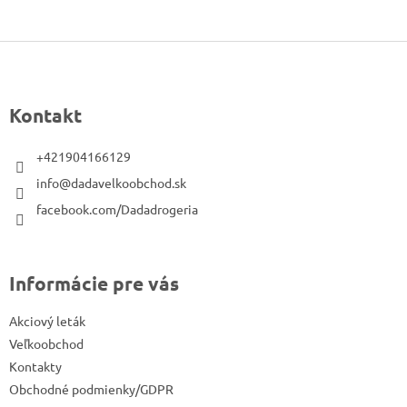
Z
á
p
Kontakt
ä
t
+421904166129
i
info@dadavelkoobchod.sk
e
facebook.com/Dadadrogeria
Informácie pre vás
Akciový leták
Veľkoobchod
Kontakty
Obchodné podmienky/GDPR