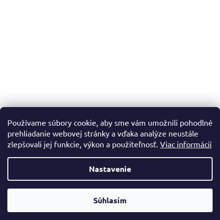
Používame súbory cookie, aby sme vám umožnili pohodlné
prehliadanie webovej stránky a vďaka analýze neustále
zlepšovali jej funkcie, výkon a použiteľnosť.
Viac informácií
Nastavenie
Vytvoril Shoptet
Súhlasím
Copyright 2026
Dadadrogeria.sk
. Všetky práva vyhradené.
Doprava zadarmo nad 60€ a do 20kg!