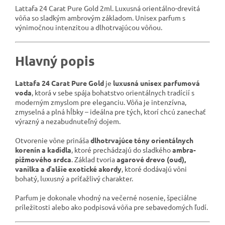
Lattafa 24 Carat Pure Gold 2ml. Luxusná orientálno-drevitá
vôňa so sladkým ambrovým základom. Unisex parfum s
výnimočnou intenzitou a dlhotrvajúcou vôňou.
Hlavný popis
Lattafa 24 Carat Pure Gold
je
luxusná unisex parfumová
voda
, ktorá v sebe spája bohatstvo orientálnych tradícií s
moderným zmyslom pre eleganciu. Vôňa je intenzívna,
zmyselná a plná hĺbky – ideálna pre tých, ktorí chcú zanechať
výrazný a nezabudnuteľný dojem.
Otvorenie vône prináša
dlhotrvajúce tóny orientálnych
korenín a kadidla
, ktoré prechádzajú do sladkého
ambra-
pižmového srdca
. Základ tvoria
agarové drevo (oud),
vanilka a ďalšie exotické akordy
, ktoré dodávajú vôni
bohatý, luxusný a príťažlivý charakter.
Parfum je dokonale vhodný na večerné nosenie, špeciálne
príležitosti alebo ako podpisová vôňa pre sebavedomých ľudí.