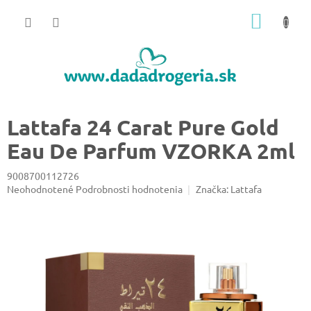
Prejsť
NÁKU
na
obsah
KOŠÍK
Lattafa 24 Carat Pure Gold
Eau De Parfum VZORKA 2ml
9008700112726
Priemerné
Neohodnotené
Podrobnosti hodnotenia
Značka:
Lattafa
hodnotenie
produktu
je
0,0
z
5
hviezdičiek.