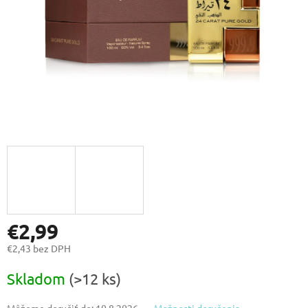
€2,99
€2,43 bez DPH
Jednotková
Skladom
(>12 ks)
cena:
Môžeme doručiť do:
10.8.2026
Možnosti doručenia