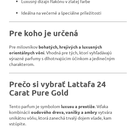
Luxusný dizajn flakónu v zlatej farbe
Ideálna na večerné a špeciálne príležitosti
Pre koho je určená
Pre milovníkov
bohatých, hrejivých a luxusných
orientálnych vôní
. Vhodná pre tých, ktorí vyhľadávajú
výrazné parfumy s dlhotrvajúcim účinkom a jedinečným
charakterom.
Prečo si vybrať Lattafa 24
Carat Pure Gold
Tento parfum je symbolom
luxusu a prestíže
. Vďaka
kombinácii
oudového dreva, vanilky a ambry
vytvára
unikátnu vôňu, ktorá zanechá trvalý dojem všade, kam
vstúpite.