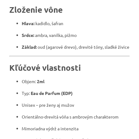
Zloženie vône
Hlava:
kadidlo, šafran
Srdce:
ambra, vanilka, pižmo
Základ:
oud (agarové drevo), drevité tóny, sladké živice
Kľúčové vlastnosti
Objem:
2ml
Typ:
Eau de Parfum (EDP)
Unisex – pre ženy aj mužov
Orientálno-drevitá vôňa s ambrovým charakterom
Mimoriadna výdrž a intenzita