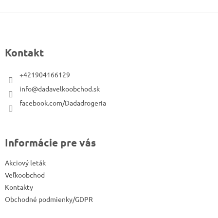
Z
á
p
Kontakt
ä
t
+421904166129
i
info@dadavelkoobchod.sk
e
facebook.com/Dadadrogeria
Informácie pre vás
Akciový leták
Veľkoobchod
Kontakty
Obchodné podmienky/GDPR