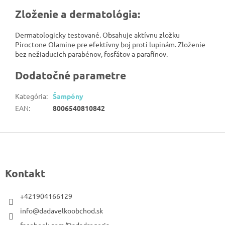
Zloženie a dermatológia:
Dermatologicky testované. Obsahuje aktívnu zložku
Piroctone Olamine pre efektívny boj proti lupinám. Zloženie
bez nežiaducich parabénov, fosfátov a parafínov.
Dodatočné parametre
Kategória
:
Šampóny
EAN
:
8006540810842
Z
á
p
Kontakt
ä
t
+421904166129
i
info@dadavelkoobchod.sk
e
facebook.com/Dadadrogeria