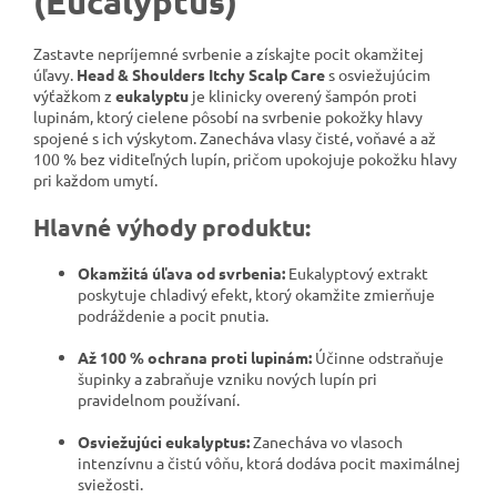
(Eucalyptus)
Zastavte nepríjemné svrbenie a získajte pocit okamžitej
úľavy.
Head & Shoulders Itchy Scalp Care
s osviežujúcim
výťažkom z
eukalyptu
je klinicky overený šampón proti
lupinám, ktorý cielene pôsobí na svrbenie pokožky hlavy
spojené s ich výskytom. Zanecháva vlasy čisté, voňavé a až
100 % bez viditeľných lupín, pričom upokojuje pokožku hlavy
pri každom umytí.
Hlavné výhody produktu:
Okamžitá úľava od svrbenia:
Eukalyptový extrakt
poskytuje chladivý efekt, ktorý okamžite zmierňuje
podráždenie a pocit pnutia.
Až 100 % ochrana proti lupinám:
Účinne odstraňuje
šupinky a zabraňuje vzniku nových lupín pri
pravidelnom používaní.
Osviežujúci eukalyptus:
Zanecháva vo vlasoch
intenzívnu a čistú vôňu, ktorá dodáva pocit maximálnej
sviežosti.