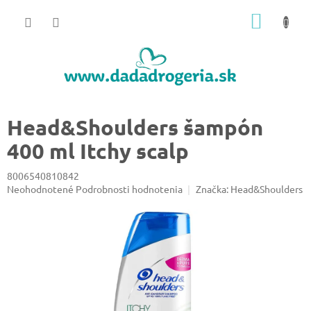
Prejsť
NÁKU
na
obsah
KOŠÍK
Head&Shoulders šampón
400 ml Itchy scalp
8006540810842
Priemerné
Neohodnotené
Podrobnosti hodnotenia
Značka:
Head&Shoulders
hodnotenie
produktu
je
0,0
z
5
hviezdičiek.