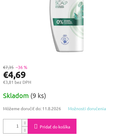
€7,35
–36 %
€4,69
€3,81 bez DPH
Jednotková
Skladom
(9 ks)
cena:
Môžeme doručiť do:
11.8.2026
Možnosti doručenia
Pridať do košíka