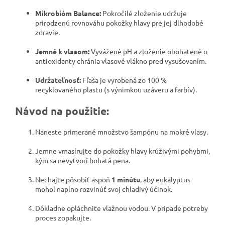
Mikrobióm Balance:
Pokročilé zloženie udržuje
prirodzenú rovnováhu pokožky hlavy pre jej dlhodobé
zdravie.
Jemné k vlasom:
Vyvážené pH a zloženie obohatené o
antioxidanty chránia vlasové vlákno pred vysušovaním.
Udržateľnosť:
Fľaša je vyrobená zo 100 %
recyklovaného plastu (s výnimkou uzáveru a farbív).
Návod na použitie:
Naneste primerané množstvo šampónu na mokré vlasy.
Jemne vmasírujte do pokožky hlavy krúživými pohybmi,
kým sa nevytvorí bohatá pena.
Nechajte pôsobiť aspoň
1 minútu
, aby eukalyptus
mohol naplno rozvinúť svoj chladivý účinok.
Dôkladne opláchnite vlažnou vodou. V prípade potreby
proces zopakujte.