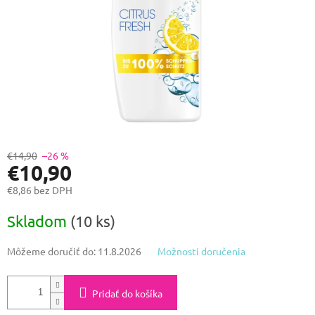
€14,90
–26 %
€10,90
€8,86 bez DPH
Jednotková
Skladom
(10 ks)
cena:
Môžeme doručiť do:
11.8.2026
Možnosti doručenia
Pridať do košíka