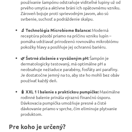
používanie šampónu odstraňuje viditeľné lupiny už od
prvého umytia a aktívne bráni ich opätovnému vzniku.
Zároveň bojuje proti sprievodným javom, ako sú
svrbenie, suchosť a podráždenie skalpu.
🔬 Technológia Microbiome Balance:
Moderná
receptúra pôsobí priamo na príčinu vzniku lupín –
pomáha udržiavať prirodzenú rovnováhu mikrobiómu
pokožky hlavy a posilňuje jej ochrannú bariéru.
🌿 Šetrné zloženie s vyváženým pH:
Šampón je
dermatologicky testovaný, má optimálne pH a
neobsahuje nežiaduce parabény, fosfáty ani parafíny.
Je dostatočne jemný na to, aby ste ho mohli bez obáv
používať každý deň.
🧴 XXL 1 l balenie s praktickou pumpičke:
Maximálne
rodinné balenie prináša výraznú finančnú úsporu.
Dávkovacia pumpička umožňuje presné a čisté
dávkovanie priamo v sprche, čím eliminuje plytvanie
produktom.
Pre koho je určený?