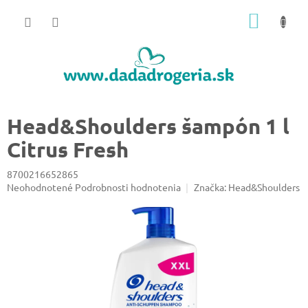
Prejsť
NÁKU
na
obsah
KOŠÍK
Head&Shoulders šampón 1 l
Citrus Fresh
8700216652865
Priemerné
Neohodnotené
Podrobnosti hodnotenia
Značka:
Head&Shoulders
hodnotenie
produktu
je
0,0
z
5
hviezdičiek.