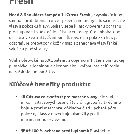
Fresh
Head & Shoulders šampón 1 l Citrus Fresh
je vysoko účinný
šampón proti lupinám určený špeciálne pre rýchlo sa mastiace
vlasy a pokožku hlavy. Spája v sebe klinicky overenú ochranu
pred lupinami s pokročilou čistiacou receptúrou obohatenou
o citrusové extrakty. Šampón hĺbkovo čistí pokožku hlavy,
odstraňuje prebytočný kožný maz a zanecháva vlasy ľahké,
svieže a plné vitality.
Vďaka obrovskému XXL baleniu s objemom 1 liter a praktickej
pumpičke je ideálnou a ekonomickou voľbou pre celú rodinu
na každodenné použitie.
Kľúčové benefity produktu:
🍋 Citrusová sviežosť pre mastné vlasy:
Zloženie s
mixom citrusových esencií (citrón, grapefruit) účinne
bojuje proti mastnote, dôkladne čistí upchaté póry
pokožky hlavy a navodzuje okamžitý pocit
maximálneho osvieženia.
🛡️ Až 100 % ochrana pred lupinami:
Pravidelné