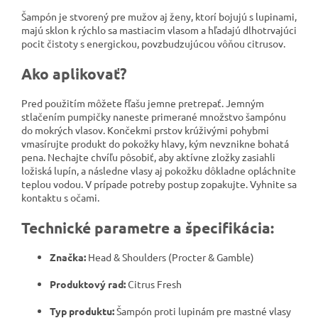
Šampón je stvorený pre mužov aj ženy, ktorí bojujú s lupinami,
majú sklon k rýchlo sa mastiacim vlasom a hľadajú dlhotrvajúci
pocit čistoty s energickou, povzbudzujúcou vôňou citrusov.
Ako aplikovať?
Pred použitím môžete fľašu jemne pretrepať. Jemným
stlačením pumpičky naneste primerané množstvo šampónu
do mokrých vlasov. Končekmi prstov krúživými pohybmi
vmasírujte produkt do pokožky hlavy, kým nevznikne bohatá
pena. Nechajte chvíľu pôsobiť, aby aktívne zložky zasiahli
ložiská lupín, a následne vlasy aj pokožku dôkladne opláchnite
teplou vodou. V prípade potreby postup zopakujte. Vyhnite sa
kontaktu s očami.
Technické parametre a špecifikácia:
Značka:
Head & Shoulders (Procter & Gamble)
Produktový rad:
Citrus Fresh
Typ produktu:
Šampón proti lupinám pre mastné vlasy