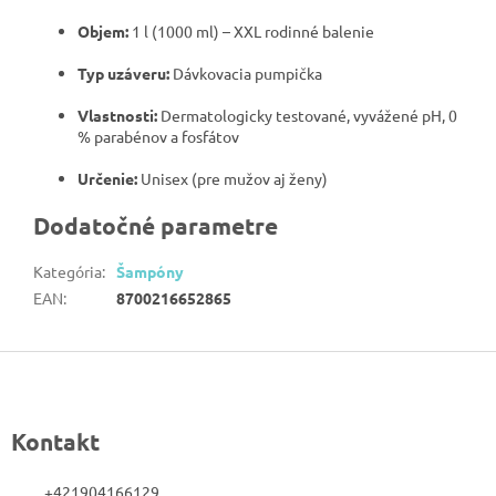
Objem:
1 l (1000 ml) – XXL rodinné balenie
Typ uzáveru:
Dávkovacia pumpička
Vlastnosti:
Dermatologicky testované, vyvážené pH, 0
% parabénov a fosfátov
Určenie:
Unisex (pre mužov aj ženy)
Dodatočné parametre
Kategória
:
Šampóny
EAN
:
8700216652865
Z
á
p
Kontakt
ä
t
+421904166129