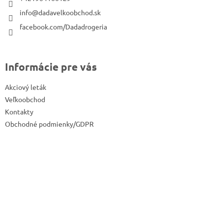
i
info@dadavelkoobchod.sk
e
facebook.com/Dadadrogeria
Informácie pre vás
Akciový leták
Veľkoobchod
Kontakty
Obchodné podmienky/GDPR