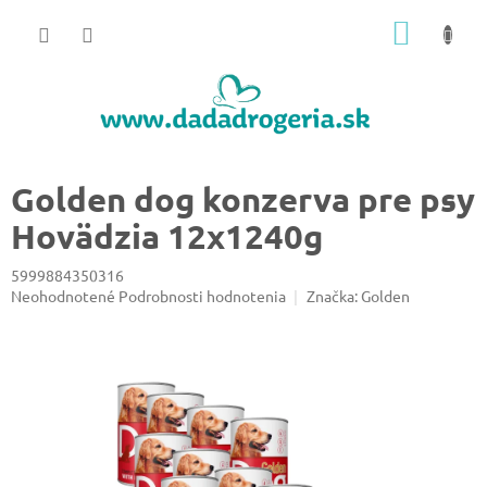
Prejsť
NÁKU
na
obsah
KOŠÍK
Golden dog konzerva pre psy
Hovädzia 12x1240g
5999884350316
Priemerné
Neohodnotené
Podrobnosti hodnotenia
Značka:
Golden
hodnotenie
produktu
je
0,0
z
5
hviezdičiek.