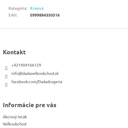
Kategória
:
Krmivá
EAN
:
5999884350316
Z
á
p
Kontakt
ä
t
+421904166129
i
info@dadavelkoobchod.sk
e
facebook.com/Dadadrogeria
Informácie pre vás
Akciový leták
Veľkoobchod