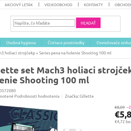
AKCIOVÝ LETÁK
VEĽKOOBCHOD
KONTAKTY
OBCHOD
HĽADAŤ
Osobná hygiena
Čistiace prostriedky
Osviežovače vzdu
h3 holiaci strojčekp + Series pena na holenie Shooting 100 ml
lette set Mach3 holiaci strojče
enie Shooting 100 ml
0572080
rné
notené
Podrobnosti hodnotenia
Značka:
Gillette
enie
u
€8,09
–
€5,
€4,72 b
Jednotk