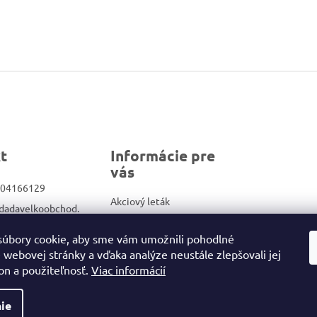
t
Informácie pre
vás
04166129
Akciový leták
dadavelkoobchod.
Veľkoobchod
Kontakty
úbory cookie, aby sme vám umožnili pohodlné
ook.com/Dadadrog
 webovej stránky a vďaka analýze neustále zlepšovali jej
Obchodné podmienky/GDPR
on a použiteľnosť.
Viac informácií
ie
ené.