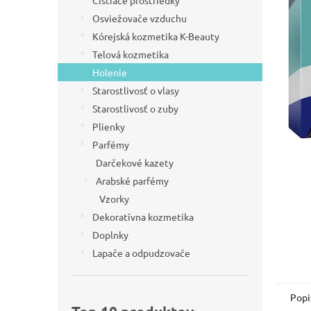
Čistiace prostriedky
l
hviezdič
Osviežovače vzduchu
Kórejská kozmetika K-Beauty
Telová kozmetika
Holenie
Starostlivosť o vlasy
Starostlivosť o zuby
Plienky
Parfémy
Darčekové kazety
Arabské parfémy
Vzorky
Dekoratívna kozmetika
Doplnky
Lapače a odpudzovače
Popi