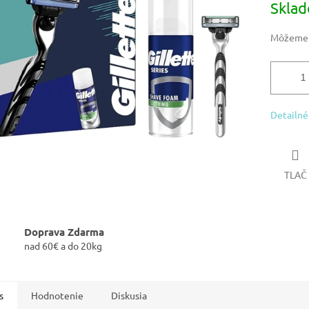
Skla
iek.
cena:
Môžeme d
Detailné
TLAČ
Doprava Zdarma
nad 60€ a do 20kg
s
Hodnotenie
Diskusia