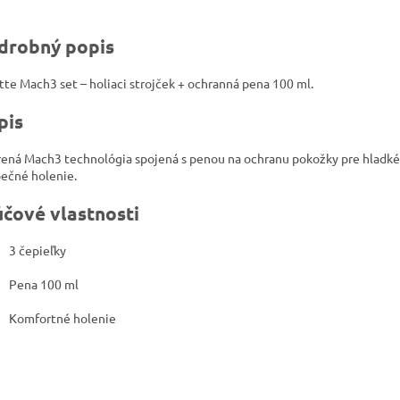
drobný popis
ette Mach3 set – holiaci strojček + ochranná pena 100 ml.
pis
ená Mach3 technológia spojená s penou na ochranu pokožky pre hladké
ečné holenie.
účové vlastnosti
3 čepieľky
Pena 100 ml
Komfortné holenie