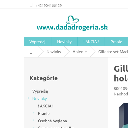
Prejsť
+421904166129
na
obsah
Výpredaj
Novinky
! AKCIA !
Pranie
Domov
Novinky
Holenie
Gillette set Mac
B
Gil
o
Preskočiť
č
hol
kategórie
Kategórie
n
800109
ý
Výpredaj
Prieme
Neohod
Novinky
hodnot
p
produkt
! AKCIA !
a
je
Pranie
n
0,0
z
Osobná hygiena
e
5