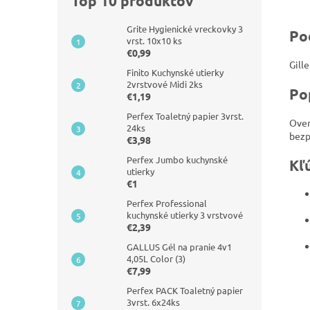
Top 10 produktov
Grite Hygienické vreckovky 3
Po
vrst. 10x10 ks
€0,99
Gill
Finito Kuchynské utierky
2vrstvové Midi 2ks
Po
€1,19
Perfex Toaletný papier 3vrst.
Over
24ks
bezp
€3,98
Perfex Jumbo kuchynské
Kľ
utierky
€1
Perfex Professional
kuchynské utierky 3 vrstvové
€2,39
GALLUS Gél na pranie 4v1
4,05L Color (3)
€7,99
Perfex PACK Toaletný papier
3vrst. 6x24ks