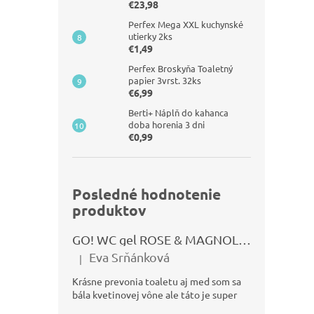
€23,98
Perfex Mega XXL kuchynské
utierky 2ks
€1,49
Perfex Broskyňa Toaletný
papier 3vrst. 32ks
€6,99
Berti+ Náplň do kahanca
doba horenia 3 dni
€0,99
Posledné hodnotenie
produktov
GO! WC gel ROSE & MAGNOLIA 750ml
Eva Srňánková
|
Hodnotenie produktu je 5 z 5 hviezdičiek.
Krásne prevonia toaletu aj med som sa
bála kvetinovej vône ale táto je super