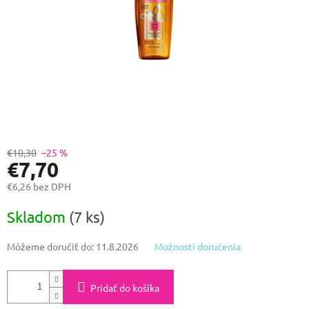
€10,30
–25 %
€7,70
€6,26 bez DPH
Jednotková
Skladom
(7 ks)
cena:
Môžeme doručiť do:
11.8.2026
Možnosti doručenia
Pridať do košíka