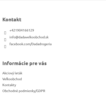
Z
á
p
Kontakt
ä
t
+421904166129
i
info@dadavelkoobchod.sk
e
facebook.com/Dadadrogeria
Informácie pre vás
Akciový leták
Veľkoobchod
Kontakty
Obchodné podmienky/GDPR