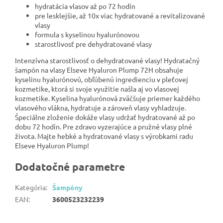
hydratácia vlasov až po 72 hodín
pre lesklejšie, až 10x viac hydratované a revitalizované
vlasy
formula s kyselinou hyalurónovou
starostlivosť pre dehydratované vlasy
Intenzívna starostlivosť o dehydratované vlasy! Hydratačný
šampón na vlasy Elseve Hyaluron Plump 72H obsahuje
kyselinu hyalurónovú, obľúbenú ingredienciu v pleťovej
kozmetike, ktorá si svoje využitie našla aj vo vlasovej
kozmetike. Kyselina hyalurónová zväčšuje priemer každého
vlasového vlákna, hydratuje a zároveň vlasy vyhladzuje.
Špeciálne zloženie dokáže vlasy udržať hydratované až po
dobu 72 hodín. Pre zdravo vyzerajúce a pružné vlasy plné
života. Majte hebké a hydratované vlasy s výrobkami radu
Elseve Hyaluron Plump!
Dodatočné parametre
Kategória
:
Šampóny
EAN
:
3600523232239