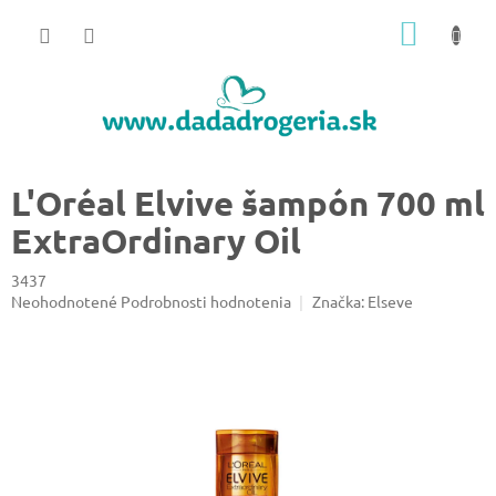
Prejsť
NÁKU
na
obsah
KOŠÍK
L'Oréal Elvive šampón 700 ml
ExtraOrdinary Oil
3437
Priemerné
Neohodnotené
Podrobnosti hodnotenia
Značka:
Elseve
hodnotenie
produktu
je
0,0
z
5
hviezdičiek.