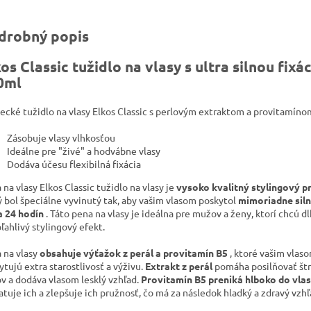
drobný popis
os Classic tužidlo na vlasy s ultra silnou fixá
0ml
cké tužidlo na vlasy Elkos Classic s perlovým extraktom a provitamíno
Zásobuje vlasy vlhkosťou
Ideálne pre "živé" a hodvábne vlasy
Dodáva účesu flexibilná fixácia
na vlasy Elkos Classic tužidlo na vlasy je
vysoko kvalitný stylingový p
ý bol špeciálne vyvinutý tak, aby vašim vlasom poskytol
mimoriadne siln
a 24 hodín
.
Táto pena na vlasy je ideálna pre mužov a ženy, ktorí chcú d
oľahlivý stylingový efekt.
 na vlasy
obsahuje výťažok z perál a provitamín B5
, ktoré vašim vlas
ytujú extra starostlivosť a výživu.
Extrakt z perál
pomáha posilňovať št
ov a dodáva vlasom lesklý vzhľad.
Provitamín B5 preniká hlboko do vla
atuje ich a zlepšuje ich pružnosť, čo má za následok hladký a zdravý vzhľ