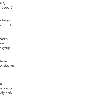
e aj
dnoduchý
 môžete
 lepil.
To
 často
kov a
oskytuje
odobé
osiahnutie
 a
penou na
celý deň.