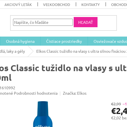
AKCIOVÝ LETÁK
VEĽKOOBCHOD
KONTAKTY
OBCHOD
HĽADAŤ
Osobná hygiena
Čistiace prostriedky
Osviežovače vzdu
dlá, laky a gély
Elkos Classic tužidlo na vlasy s ultra silnou ﬁxácio
os Classic tužidlo na vlasy s ul
0ml
1610992
rné
notené
Podrobnosti hodnotenia
Značka:
Elkos
enie
u
€2,99
–
€2,
€2,02 b
Jednotk