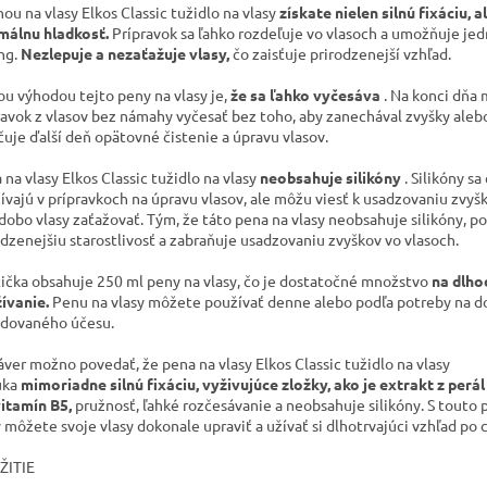
nou na vlasy Elkos Classic tužidlo na vlasy
získate nielen silnú fixáciu, al
málnu hladkosť.
Prípravok sa ľahko rozdeľuje vo vlasoch a umožňuje je
ng.
Nezlepuje a nezaťažuje vlasy,
čo zaisťuje prirodzenejší vzhľad.
ou výhodou tejto peny na vlasy je,
že sa ľahko vyčesáva
.
Na konci dňa
ravok z vlasov bez námahy vyčesať bez toho, aby zanechával zvyšky alebo
čuje ďalší deň opätovné čistenie a úpravu vlasov.
 na vlasy Elkos Classic tužidlo na vlasy
neobsahuje silikóny
.
Silikóny sa
ívajú v prípravkoch na úpravu vlasov, ale môžu viesť k usadzovaniu zvyš
dobo vlasy zaťažovať.
Tým, že táto pena na vlasy neobsahuje silikóny, p
odzenejšiu starostlivosť a zabraňuje usadzovaniu zvyškov vo vlasoch.
tička obsahuje 250 ml peny na vlasy, čo je dostatočné množstvo
na dlh
ívanie.
Penu na vlasy môžete používať denne alebo podľa potreby na d
dovaného účesu.
áver možno povedať, že pena na vlasy Elkos Classic tužidlo na vlasy
úka
mimoriadne silnú fixáciu, vyživujúce zložky, ako je extrakt z perál
itamín B5,
pružnosť, ľahké rozčesávanie a neobsahuje silikóny.
S touto 
y môžete svoje vlasy dokonale upraviť a užívať si dlhotrvajúci vzhľad po 
ŽITIE