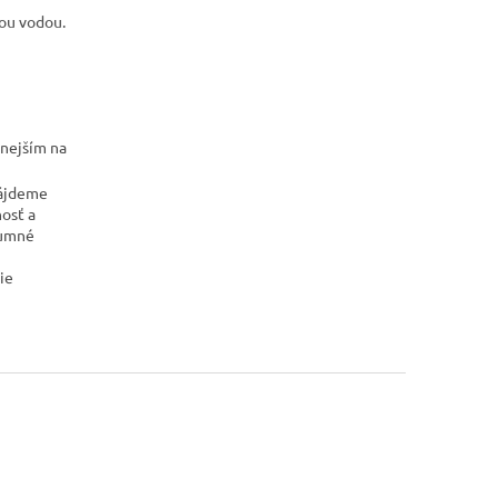
lou vodou.
tnejším na
nájdeme
nosť a
zumné
ie