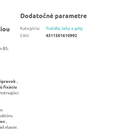
Dodatočné parametre
ciou
Kategória
:
Tužidlá, laky a gély
EAN
:
4311501610992
m B5.
rípravok
,
ú fixáciu
lhotrvajúci
om
ruktúru
sov
,
ad vlasov.