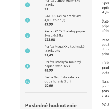
Perfex Jumbo kuchynské
S pe
utierky
opti
€1
styli
GALLUS Gél na pranie 4v1
4,05L Color (3)
Ďalš
€7,99
príp
uľah
Perfex PACK Toaletný papier
3vrst. 6x24ks
€23,98
Pena
použ
Perfex Mega XXL kuchynské
dlho
utierky 2ks
prir
€1,49
Perfex Broskyňa Toaletný
Fľaš
papier 3vrst. 32ks
použ
€6,99
poža
Berti+ Náplň do kahanca
doba horenia 3 dni
Na z
€0,99
pon
prov
vlas
Posledné hodnotenie
POU