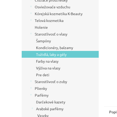
Čistiace prostriedky
l
hviezdič
Osviežovače vzduchu
Kórejská kozmetika K-Beauty
Telová kozmetika
Holenie
Starostlivosť o vlasy
Šampóny
Kondicionéry, balzamy
Tužidlá, laky a gély
Farby na vlasy
Výživa na vlasy
Pre deti
Starostlivosť o zuby
Plienky
Parfémy
Darčekové kazety
Arabské parfémy
Popi
Vzorky