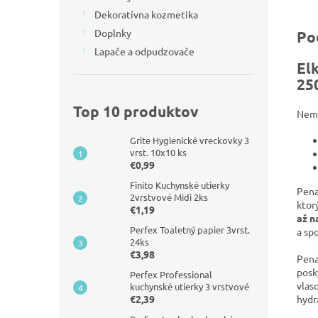
Dekoratívna kozmetika
Doplnky
Po
Lapače a odpudzovače
Elk
25
Top 10 produktov
Neme
Grite Hygienické vreckovky 3
vrst. 10x10 ks
€0,99
Finito Kuchynské utierky
Pena 
2vrstvové Midi 2ks
ktor
€1,19
až n
Perfex Toaletný papier 3vrst.
a sp
24ks
€3,98
Pena
posk
Perfex Professional
vlas
kuchynské utierky 3 vrstvové
€2,39
hydr