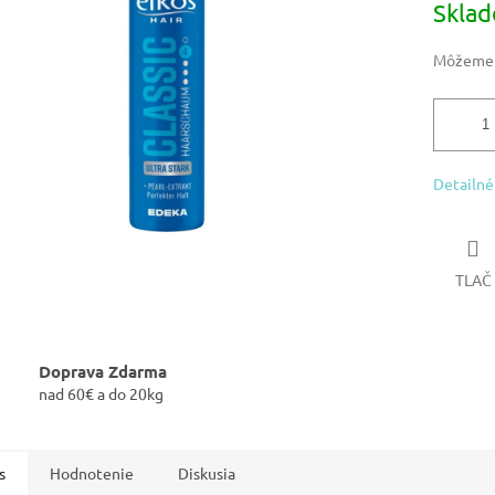
Skla
iek.
cena:
Môžeme d
Detailné
TLAČ
Doprava Zdarma
nad 60€ a do 20kg
s
Hodnotenie
Diskusia