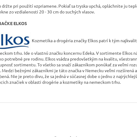
 držte pri použití vzpriamene.
Pokiaľ sa tryska upchá, opláchnite ju tep
ekne zo vzdialenosti 20 - 30 cm do suchých vlasov.
NAČKE ELKOS
Kozmetika a drogéria značky Elkos patrí k tým najkvali
ckom trhu.
Ide o vlastnú značku koncernu Edeka.
V sortimente Elkos 
ko potrebné pre rodinu.
Elkos vsádza predovšetkým na kvalitu, všestran
upnosť sortimentu.
To všetko sa snaží zákazníkom ponúkať za veľmi ro
.
Medzi bežnými zákazníkmi je táto značka v Nemecku veľmi rozšírená a
bená.
Nie je preto divu, že sa jedná v súčasnej dobe o jednu z najrýchlejš
úcich značiek v oblasti drogérie a kozmetiky na nemeckom trhu.