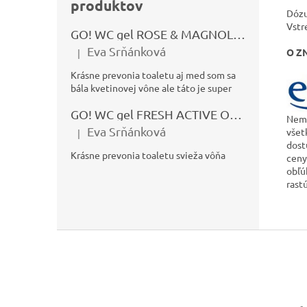
produktov
Dózu
Vstr
GO! WC gel ROSE & MAGNOLIA 750ml
Eva Srňánková
O Z
|
Hodnotenie produktu je 5 z 5 hviezdičiek.
Krásne prevonia toaletu aj med som sa
bála kvetinovej vône ale táto je super
GO! WC gel FRESH ACTIVE OCEÁN 750ml
Neme
Eva Srňánková
všet
|
Hodnotenie produktu je 5 z 5 hviezdičiek.
dost
Krásne prevonia toaletu svieža vôňa
ceny
obľú
rast
Z
á
p
ä