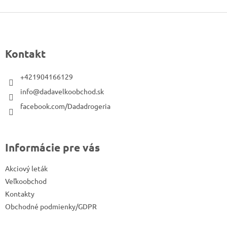
Z
á
p
Kontakt
ä
t
+421904166129
i
info@dadavelkoobchod.sk
e
facebook.com/Dadadrogeria
Informácie pre vás
Akciový leták
Veľkoobchod
Kontakty
Obchodné podmienky/GDPR