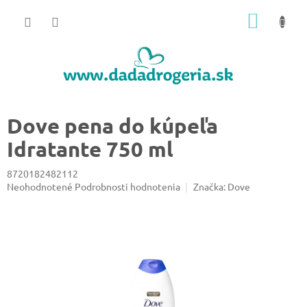
Prejsť
NÁKU
na
obsah
KOŠÍK
Dove pena do kúpeľa
Idratante 750 ml
8720182482112
Priemerné
Neohodnotené
Podrobnosti hodnotenia
Značka:
Dove
hodnotenie
produktu
je
0,0
z
5
hviezdičiek.