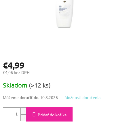
€4,99
€4,06 bez DPH
Jednotková
Skladom
(>12 ks)
cena:
Môžeme doručiť do:
10.8.2026
Možnosti doručenia
Pridať do košíka