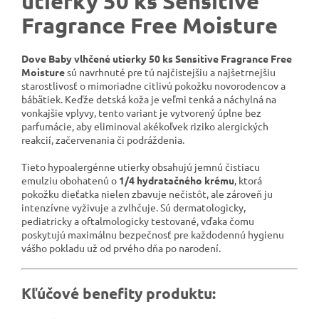
utierky 50 ks Sensitive
Fragrance Free Moisture
Dove Baby vlhčené utierky 50 ks Sensitive Fragrance Free
Moisture
sú navrhnuté pre tú najčistejšiu a najšetrnejšiu
starostlivosť o mimoriadne citlivú pokožku novorodencov a
bábätiek. Keďže detská koža je veľmi tenká a náchylná na
vonkajšie vplyvy, tento variant je vytvorený úplne bez
parfumácie, aby eliminoval akékoľvek riziko alergických
reakcií, začervenania či podráždenia.
Tieto hypoalergénne utierky obsahujú jemnú čistiacu
emulziu obohatenú o
1/4 hydratačného krému
, ktorá
pokožku dieťatka nielen zbavuje nečistôt, ale zároveň ju
intenzívne vyživuje a zvlhčuje. Sú dermatologicky,
pediatricky a oftalmologicky testované, vďaka čomu
poskytujú maximálnu bezpečnosť pre každodennú hygienu
vášho pokladu už od prvého dňa po narodení.
Kľúčové benefity produktu: