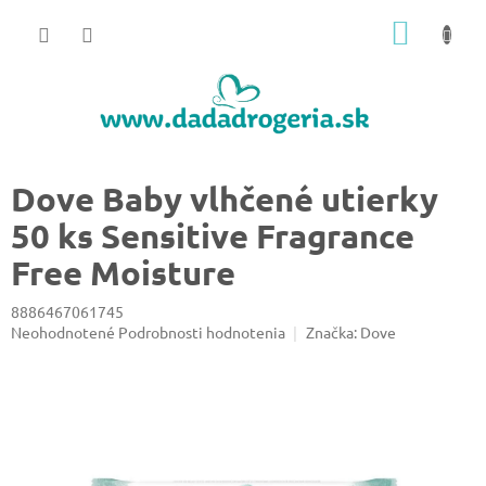
Prejsť
NÁKU
na
obsah
KOŠÍK
Dove Baby vlhčené utierky
50 ks Sensitive Fragrance
Free Moisture
8886467061745
Priemerné
Neohodnotené
Podrobnosti hodnotenia
Značka:
Dove
hodnotenie
produktu
je
0,0
z
5
hviezdičiek.