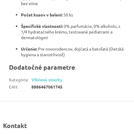
bez vône
Počet kusov v balení:
50 ks
Špecifické vlastnosti:
0% parfumácie, 0% alkoholu, s
1/4 hydratačného krému, testované pediatrami a
dermatológmi
Určenie:
Pre novorodencov, dojčatá a batoľatá (Detská
hygiena a starostlivosť)
Dodatočné parametre
Kategória
:
Vlhčené utierky
EAN
:
8886467061745
Z
á
p
Kontakt
ä