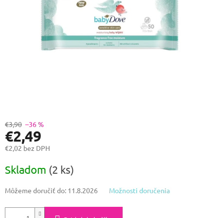
€3,90
–36 %
€2,49
€2,02 bez DPH
Jednotková
Skladom
(2 ks)
cena:
Môžeme doručiť do:
11.8.2026
Možnosti doručenia