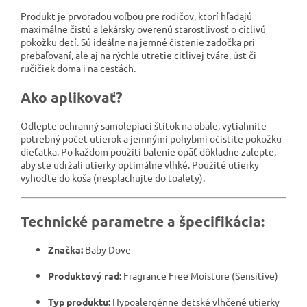
Produkt je prvoradou voľbou pre rodičov, ktorí hľadajú
maximálne čistú a lekársky overenú starostlivosť o citlivú
pokožku detí. Sú ideálne na jemné čistenie zadočka pri
prebaľovaní, ale aj na rýchle utretie citlivej tváre, úst či
ručičiek doma i na cestách.
Ako aplikovať?
Odlepte ochranný samolepiaci štítok na obale, vytiahnite
potrebný počet utierok a jemnými pohybmi očistite pokožku
dieťatka. Po každom použití balenie opäť dôkladne zalepte,
aby ste udržali utierky optimálne vlhké. Použité utierky
vyhoďte do koša (nesplachujte do toalety).
Technické parametre a špecifikácia:
Značka:
Baby Dove
Produktový rad:
Fragrance Free Moisture (Sensitive)
Typ produktu:
Hypoalergénne detské vlhčené utierky