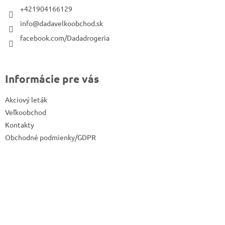
t
+421904166129
i
info@dadavelkoobchod.sk
e
facebook.com/Dadadrogeria
Informácie pre vás
Akciový leták
Veľkoobchod
Kontakty
Obchodné podmienky/GDPR