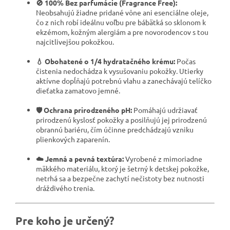
🚫 100% Bez parfumácie (Fragrance Free):
Neobsahujú žiadne pridané vône ani esenciálne oleje,
čo z nich robí ideálnu voľbu pre bábätká so sklonom k
ekzémom, kožným alergiám a pre novorodencov s tou
najcitlivejšou pokožkou.
💧 Obohatené o 1/4 hydratačného krému:
Počas
čistenia nedochádza k vysušovaniu pokožky. Utierky
aktívne dopĺňajú potrebnú vlahu a zanechávajú telíčko
dieťatka zamatovo jemné.
🛡️ Ochrana prirodzeného pH:
Pomáhajú udržiavať
prirodzenú kyslosť pokožky a posilňujú jej prirodzenú
obrannú bariéru, čím účinne predchádzajú vzniku
plienkových zaparenín.
☁️ Jemná a pevná textúra:
Vyrobené z mimoriadne
mäkkého materiálu, ktorý je šetrný k detskej pokožke,
netrhá sa a bezpečne zachytí nečistoty bez nutnosti
dráždivého trenia.
Pre koho je určený?